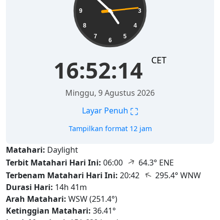
9
3
8
4
7
5
6
CET
16:52:16
Minggu, 9 Agustus 2026
⛶
Layar Penuh
Tampilkan format 12 jam
Matahari:
Daylight
↑
Terbit Matahari Hari Ini:
06:00
64.3° ENE
↑
Terbenam Matahari Hari Ini:
20:42
295.4° WNW
Durasi Hari:
14h 41m
Arah Matahari:
WSW (251.4°)
Ketinggian Matahari:
36.41°