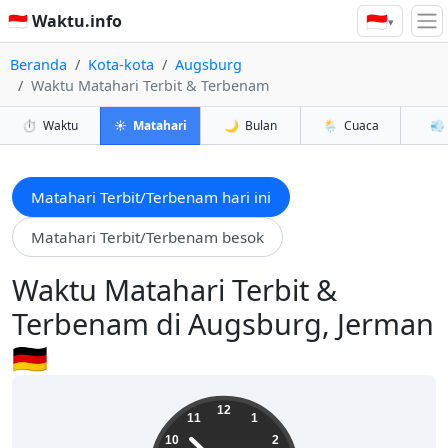
🇮🇩
🇮🇩 Waktu.info
▾
Beranda
Kota-kota
Augsburg
Waktu Matahari Terbit & Terbenam
⏱️
Waktu
☀️
Matahari
🌙
Bulan
🌦️
Cuaca
💨
Matahari Terbit/Terbenam hari ini
Matahari Terbit/Terbenam besok
Waktu Matahari Terbit &
Terbenam di Augsburg, Jerman
🇩🇪
16:52:16
12
11
1
10
2