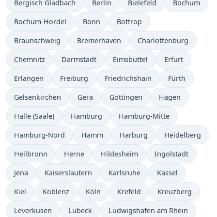
Bergisch Gladbach
Berlin
Bielefeld
Bochum
Bochum-Hordel
Bonn
Bottrop
Braunschweig
Bremerhaven
Charlottenburg
Chemnitz
Darmstadt
Eimsbüttel
Erfurt
Erlangen
Freiburg
Friedrichshain
Fürth
Gelsenkirchen
Gera
Göttingen
Hagen
Halle (Saale)
Hamburg
Hamburg-Mitte
Hamburg-Nord
Hamm
Harburg
Heidelberg
Heilbronn
Herne
Hildesheim
Ingolstadt
Jena
Kaiserslautern
Karlsruhe
Kassel
Kiel
Koblenz
Köln
Krefeld
Kreuzberg
Leverkusen
Lübeck
Ludwigshafen am Rhein