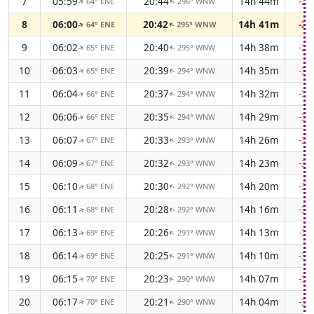
7
05:59
20:44
14h 44m
-2
64° ENE
296° WNW
↑
↑
8
06:00
20:42
14h 41m
-2
64° ENE
295° WNW
↑
↑
9
06:02
20:40
14h 38m
-2
65° ENE
295° WNW
↑
↑
10
06:03
20:39
14h 35m
-3
65° ENE
294° WNW
↑
↑
11
06:04
20:37
14h 32m
-3
66° ENE
294° WNW
↑
↑
12
06:06
20:35
14h 29m
-3
66° ENE
294° WNW
↑
↑
13
06:07
20:33
14h 26m
-3
67° ENE
293° WNW
↑
↑
14
06:09
20:32
14h 23m
-3
67° ENE
293° WNW
↑
↑
15
06:10
20:30
14h 20m
-3
68° ENE
292° WNW
↑
↑
16
06:11
20:28
14h 16m
-3
68° ENE
292° WNW
↑
↑
17
06:13
20:26
14h 13m
-3
69° ENE
291° WNW
↑
↑
18
06:14
20:25
14h 10m
-3
69° ENE
291° WNW
↑
↑
19
06:15
20:23
14h 07m
-3
70° ENE
290° WNW
↑
↑
20
06:17
20:21
14h 04m
-3
70° ENE
290° WNW
↑
↑