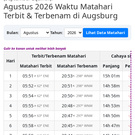
Agustus 2026
Waktu Matahari
Terbit & Terbenam di Augsburg
Bulan:
Tahun:
Lihat Data Matahari
Gulir ke kanan untuk melihat lebih banyak
Terbit/Terbenam Matahari
Cahaya sia
Hari
Matahari Terbit
Matahari Terbenam
Panjang
Perb
1
05:51
20:53
15h 01m
-2
61° ENE
298° WNW
↑
↑
2
05:52
20:51
14h 58m
-2
62° ENE
298° WNW
↑
↑
3
05:54
20:50
14h 56m
-2
62° ENE
298° WNW
↑
↑
4
05:55
20:48
14h 53m
-2
62° ENE
297° WNW
↑
↑
5
05:56
20:47
14h 50m
-2
63° ENE
297° WNW
↑
↑
6
05:58
20:45
14h 47m
-2
63° ENE
296° WNW
↑
↑