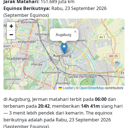
Jarak Matahari:
151.689 juta km
Equinox Berikutnya:
Rabu, 23 September 2026
(September Equinox)
+
×
−
Augsburg
Leaflet
|
©
OpenStreetMap
contributors
di Augsburg, Jerman matahari terbit pada
06:00
dan
terbenam pada
20:42
, memberikan
14h 41m
siang hari
— 3 menit lebih pendek dari kemarin. The equinox
berikutnya adalah pada Rabu, 23 September 2026
(September Equinox).