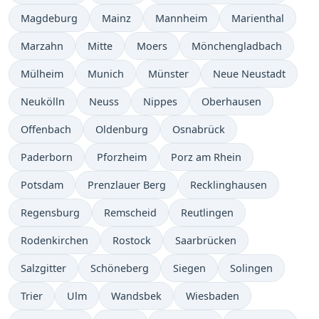
Magdeburg
Mainz
Mannheim
Marienthal
Marzahn
Mitte
Moers
Mönchengladbach
Mülheim
Munich
Münster
Neue Neustadt
Neukölln
Neuss
Nippes
Oberhausen
Offenbach
Oldenburg
Osnabrück
Paderborn
Pforzheim
Porz am Rhein
Potsdam
Prenzlauer Berg
Recklinghausen
Regensburg
Remscheid
Reutlingen
Rodenkirchen
Rostock
Saarbrücken
Salzgitter
Schöneberg
Siegen
Solingen
Trier
Ulm
Wandsbek
Wiesbaden