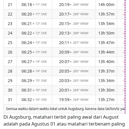
21
06:18
20:19
14h 00m
-3
71° ENE
289° WNW
↑
↑
22
06:20
20:17
13h 57m
-3
71° ENE
288° WNW
↑
↑
23
06:21
20:15
13h 54m
-3
72° ENE
288° WNW
↑
↑
24
06:22
20:13
13h 50m
-3
72° ENE
288° WNW
↑
↑
25
06:24
20:11
13h 47m
-3
73° ENE
287° WNW
↑
↑
26
06:25
20:09
13h 44m
-3
73° ENE
286° WNW
↑
↑
27
06:27
20:07
13h 40m
-3
74° ENE
286° WNW
↑
↑
28
06:28
20:05
13h 37m
-3
74° ENE
285° WNW
↑
↑
29
06:29
20:03
13h 34m
-3
75° ENE
285° WNW
↑
↑
30
06:31
20:01
13h 30m
-3
76° ENE
284° WNW
↑
↑
31
06:32
19:59
13h 27m
-3
76° ENE
284° WNW
↑
↑
Semua waktu dalam waktu lokal untuk Augsburg. karena data lat/lon/tz yang h
Di Augsburg, matahari terbit paling awal dari August
adalah pada Agustus 01 atau matahari terbenam paling