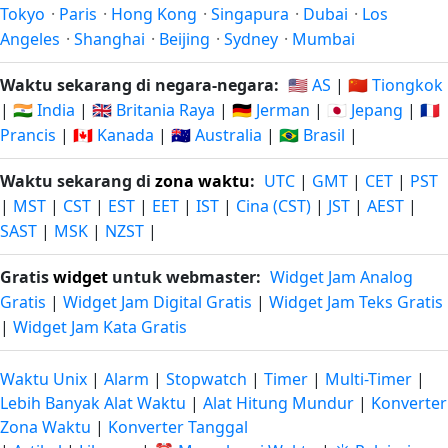
Tokyo
·
Paris
·
Hong Kong
·
Singapura
·
Dubai
·
Los
Angeles
·
Shanghai
·
Beijing
·
Sydney
·
Mumbai
Waktu sekarang di negara-negara:
🇺🇸 AS
|
🇨🇳 Tiongkok
|
🇮🇳 India
|
🇬🇧 Britania Raya
|
🇩🇪 Jerman
|
🇯🇵 Jepang
|
🇫🇷
Prancis
|
🇨🇦 Kanada
|
🇦🇺 Australia
|
🇧🇷 Brasil
|
Waktu sekarang di
zona waktu
:
UTC
|
GMT
|
CET
|
PST
|
MST
|
CST
|
EST
|
EET
|
IST
|
Cina (CST)
|
JST
|
AEST
|
SAST
|
MSK
|
NZST
|
Gratis
widget
untuk webmaster:
Widget Jam Analog
Gratis
|
Widget Jam Digital Gratis
|
Widget Jam Teks Gratis
|
Widget Jam Kata Gratis
Waktu Unix
|
Alarm
|
Stopwatch
|
Timer
|
Multi-Timer
|
Lebih Banyak Alat Waktu
|
Alat Hitung Mundur
|
Konverter
Zona Waktu
|
Konverter Tanggal