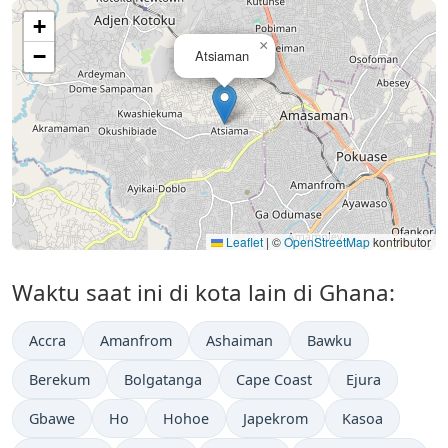
+
×
−
Atsiaman
Leaflet
|
©
OpenStreetMap
kontributor
Waktu saat ini di kota lain di Ghana:
Accra
Amanfrom
Ashaiman
Bawku
Berekum
Bolgatanga
Cape Coast
Ejura
Gbawe
Ho
Hohoe
Japekrom
Kasoa