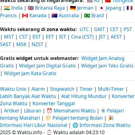
Waktu sekarang di negara-negara:
🇺🇸 AS
|
🇨🇳 Tiongkok
|
🇮🇳 India
|
🇬🇧 Britania Raya
|
🇩🇪 Jerman
|
🇯🇵 Jepang
|
🇫🇷
Prancis
|
🇨🇦 Kanada
|
🇦🇺 Australia
|
🇧🇷 Brasil
|
Waktu sekarang di
zona waktu
:
UTC
|
GMT
|
CET
|
PST
|
MST
|
CST
|
EST
|
EET
|
IST
|
Cina (CST)
|
JST
|
AEST
|
SAST
|
MSK
|
NZST
|
Gratis
widget
untuk webmaster:
Widget Jam Analog
Gratis
|
Widget Jam Digital Gratis
|
Widget Jam Teks Gratis
|
Widget Jam Kata Gratis
Waktu Unix
|
Alarm
|
Stopwatch
|
Timer
|
Multi-Timer
|
Lebih Banyak Alat Waktu
|
Alat Hitung Mundur
|
Konverter
Zona Waktu
|
Konverter Tanggal
|
Artikel
|
Liburan
|
⏰ Memahami Waktu
|
☀️ Pelajari
tentang Matahari
|
🌕 Pelajari tentang Bulan
|
🎉
Informasi Hari Libur Nasional
|
🌐 Informasi Zona Waktu
2025 © Waktu.info - ⌚
Waktu adalah 04:23:11