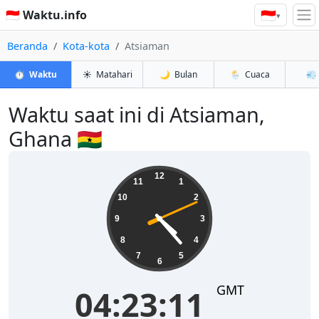
🇮🇩
🇮🇩 Waktu.info
▾
Beranda
Kota-kota
Atsiaman
⏱️
Waktu
☀️
Matahari
🌙
Bulan
🌦️
Cuaca
💨
Waktu saat ini di Atsiaman,
Ghana 🇬🇭
04:23:11
12
11
1
10
2
9
3
8
4
7
5
6
GMT
04:23:11