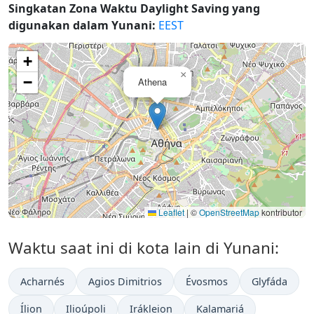
Singkatan Zona Waktu Daylight Saving yang
digunakan dalam Yunani:
EEST
+
×
−
Athena
Leaflet
|
©
OpenStreetMap
kontributor
Waktu saat ini di kota lain di Yunani:
Acharnés
Agios Dimitrios
Évosmos
Glyfáda
Ílion
Ilioúpoli
Irákleion
Kalamariá