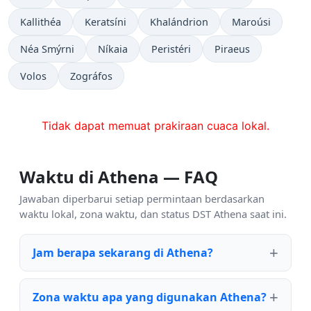
Kallithéa
Keratsíni
Khalándrion
Maroúsi
Néa Smýrni
Níkaia
Peristéri
Piraeus
Volos
Zográfos
Tidak dapat memuat prakiraan cuaca lokal.
Waktu di Athena — FAQ
Jawaban diperbarui setiap permintaan berdasarkan
waktu lokal, zona waktu, dan status DST Athena saat ini.
Jam berapa sekarang di Athena?
Zona waktu apa yang digunakan Athena?