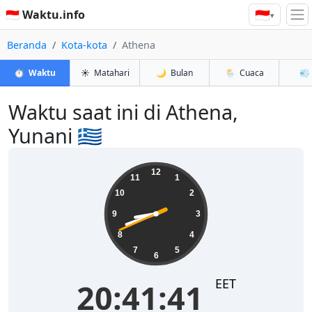
🇮🇩
🇮🇩 Waktu.info
▾
Beranda
Kota-kota
Athena
⏱️
Waktu
☀️
Matahari
🌙
Bulan
🌦️
Cuaca
💨
Waktu saat ini di Athena,
Yunani 🇬🇷
20:41:41
12
11
1
10
2
9
3
8
4
7
5
6
EET
20:41:41