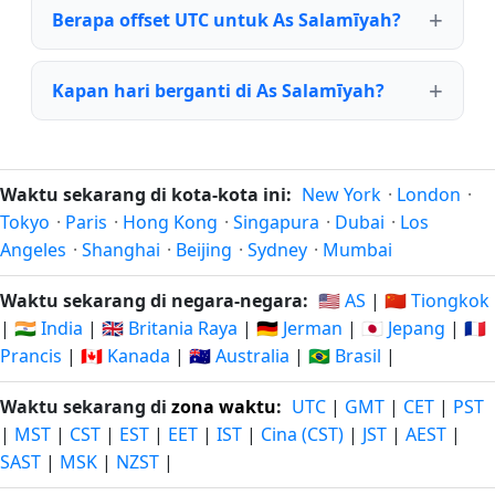
Berapa offset UTC untuk As Salamīyah?
Kapan hari berganti di As Salamīyah?
Waktu sekarang di kota-kota ini:
New York
·
London
·
Tokyo
·
Paris
·
Hong Kong
·
Singapura
·
Dubai
·
Los
Angeles
·
Shanghai
·
Beijing
·
Sydney
·
Mumbai
Waktu sekarang di negara-negara:
🇺🇸 AS
|
🇨🇳 Tiongkok
|
🇮🇳 India
|
🇬🇧 Britania Raya
|
🇩🇪 Jerman
|
🇯🇵 Jepang
|
🇫🇷
Prancis
|
🇨🇦 Kanada
|
🇦🇺 Australia
|
🇧🇷 Brasil
|
Waktu sekarang di
zona waktu
:
UTC
|
GMT
|
CET
|
PST
|
MST
|
CST
|
EST
|
EET
|
IST
|
Cina (CST)
|
JST
|
AEST
|
SAST
|
MSK
|
NZST
|