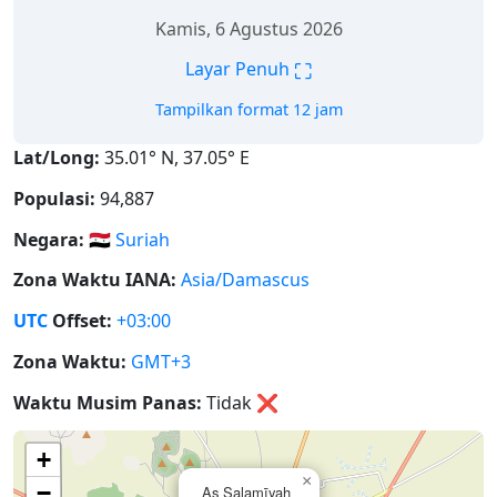
Kamis, 6 Agustus 2026
⛶
Layar Penuh
Tampilkan format 12 jam
Lat/Long:
35.01° N, 37.05° E
Populasi:
94,887
Negara:
🇸🇾
Suriah
Zona Waktu IANA:
Asia/Damascus
UTC
Offset:
+03:00
Zona Waktu:
GMT+3
Waktu Musim Panas:
Tidak
❌
+
×
−
As Salamīyah