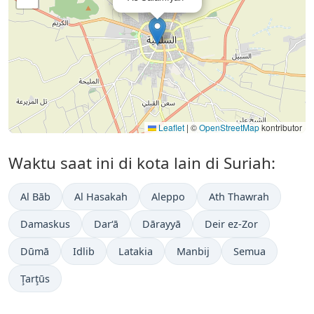
Leaflet
|
©
OpenStreetMap
kontributor
Waktu saat ini di kota lain di Suriah:
Al Bāb
Al Hasakah
Aleppo
Ath Thawrah
Damaskus
Dar‘ā
Dārayyā
Deir ez-Zor
Dūmā
Idlib
Latakia
Manbij
Semua
Ţarţūs