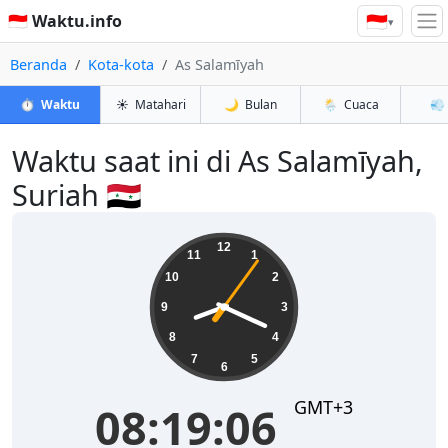
🇮🇩
🇮🇩 Waktu.info
▾
Beranda
Kota-kota
As Salamīyah
⏱️
Waktu
☀️
Matahari
🌙
Bulan
🌦️
Cuaca
💨
Waktu saat ini di As Salamīyah,
Suriah 🇸🇾
08:19:06
12
11
1
10
2
9
3
8
4
7
5
6
GMT+3
08:19:06