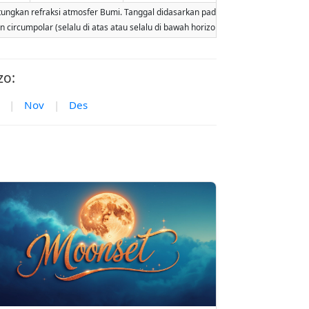
an refraksi atmosfer Bumi. Tanggal didasarkan pada kalender Gregorian. Iluminasi
lan circumpolar (selalu di atas atau selalu di bawah horizon). Dua terbit atau ter
zo:
|
Nov
|
Des