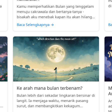
ma
n
di
a
Kamu memperhatikan Bulan yang tenggelam
menuju cakrawala dan bertanya-tanya -
bisakah aku menebak kapan itu akan hilang
...
Baca Selengkapnya
→
B
Ke arah mana bulan terbenam?
M
A
Bulan lebih dari sekadar lingkaran bersinar di
langit. Ia menjaga waktu, menarik pasang
A
..
surut, dan membangkitkan kekagum...
ad
Ma