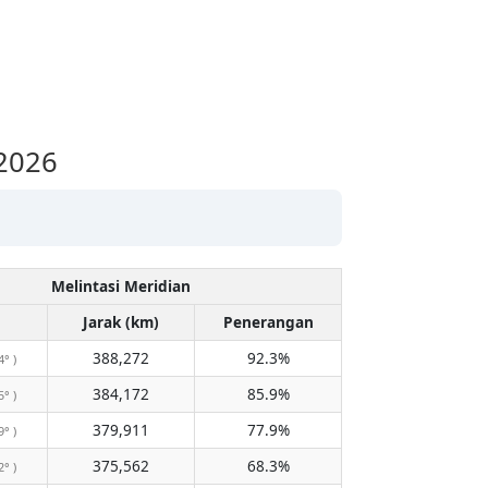
 2026
Melintasi Meridian
Jarak (km)
Penerangan
388,272
92.3%
4° )
384,172
85.9%
5° )
379,911
77.9%
9° )
375,562
68.3%
2° )