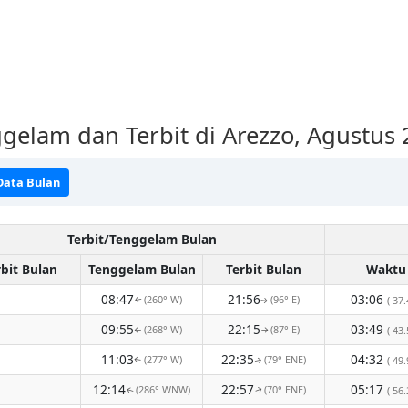
gelam dan Terbit di Arezzo, Agustus
Data Bulan
Terbit/Tenggelam Bulan
rbit Bulan
Tenggelam Bulan
Terbit Bulan
Waktu
08:47
21:56
03:06
(260° W)
(96° E)
( 37.
↑
↑
09:55
22:15
03:49
(268° W)
(87° E)
( 43.
↑
↑
11:03
22:35
04:32
(277° W)
(79° ENE)
( 49.
↑
↑
12:14
22:57
05:17
(286° WNW)
(70° ENE)
( 56.
↑
↑