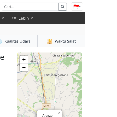
🇮🇩
▾
Lebih

🕌
Kualitas Udara
Waktu Salat
se
+
−
×
Arezzo