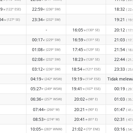
59
22:59
18:32
(122° ESE)
(236° SW)
↑
↑
( 22.
04
23:34
19:21
(127° SE)
(232° SW)
↑
↑
( 19.
-
16:05
20:12
(130° SE)
↑
( 17.
00:17
16:59
21:03
(229° SW)
(131° SE)
↑
↑
( 17.
01:08
17:45
21:54
(229° SW)
(129° SE)
↑
↑
( 18.
02:08
18:23
22:44
(232° SW)
(126° SE)
↑
↑
( 21.
03:12
18:54
23:33
(236° SW)
(121° ESE)
↑
↑
( 25.
04:19
19:19
(242° WSW)
(114° ESE)
↑
↑
05:27
19:41
00:19
(249° WSW)
(107° ESE)
( 29.
↑
↑
06:36
20:02
01:03
(257° WSW)
(98° E)
( 35.
↑
↑
07:44
20:21
01:47
(266° W)
(90° E)
( 41.
↑
↑
08:53
20:41
02:31
(274° W)
(81° E)
( 47.
↑
↑
10:05
21:02
03:16
(283° WNW)
(73° ENE)
( 54.
↑
↑