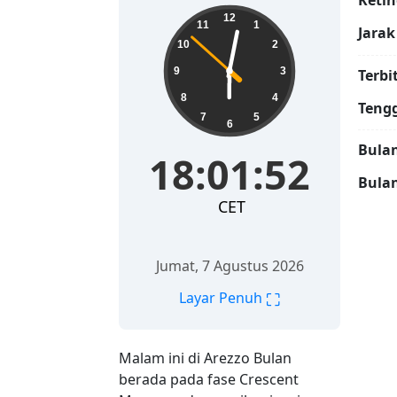
Ketin
18:01:54
12
11
1
Jarak
10
2
9
3
Terbi
8
4
Teng
7
5
6
Bulan
18:01:54
Bula
CET
Jumat, 7 Agustus 2026
⛶
Layar Penuh
Malam ini di Arezzo Bulan
berada pada fase Crescent