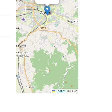
Leaflet
|
© OSM