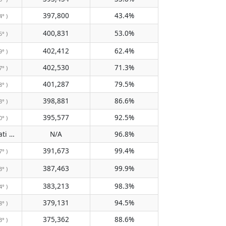
397,800
43.4%
4° )
400,831
53.0%
5° )
402,412
62.4%
9° )
402,530
71.3%
7° )
401,287
79.5%
8° )
398,881
86.6%
3° )
395,577
92.5%
0° )
Tidak melewati meridian
N/A
96.8%
( N/A )
391,673
99.4%
7° )
387,463
99.9%
3° )
383,213
98.3%
4° )
379,131
94.5%
8° )
375,362
88.6%
3° )