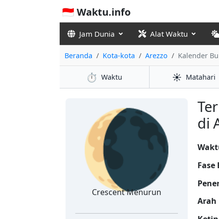
🇮🇩 Waktu.info
Jam Dunia
Alat Waktu
Beranda
Kota-kota
Arezzo
Kalender Bu
⏱️
☀️
Waktu
Matahari
🌘
Ter
di 
Waktu
Fase 
Pene
Crescent Menurun
Arah 