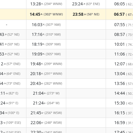
13:28
23:24
06:05
(294° WNW)
(63° ENE)
( 62.
↑
↑
14:45
23:58
06:57
(302° WNW)
(56° NE)
↑
↑
( 67.
-
16:03
07:55
(307° NW)
↑
( 71.
43
17:16
08:57
(52° NE)
(310° NW)
↑
↑
( 73.
41
18:19
10:01
(50° NE)
(309° NW)
↑
↑
( 74.
53
19:09
11:06
(52° NE)
(305° NW)
↑
↑
( 72.
12
19:48
12:07
(57° ENE)
(299° WNW)
↑
↑
( 68.
34
20:18
13:04
(64° ENE)
(291° WNW)
( 63.
↑
↑
54
20:43
13:56
(73° ENE)
(282° WNW)
( 57.
↑
↑
:11
21:04
14:44
(82° E)
(273° W)
( 50.
↑
↑
:24
21:24
15:30
(91° E)
(264° W)
( 43.
↑
↑
:34
21:45
16:15
(100° E)
(256° WSW)
( 37.
↑
↑
43
22:06
16:59
(109° ESE)
(248° WSW)
( 31.
↑
↑
52
22:30
17:45
(116° ESE)
(241° WSW)
↑
( 26.
↑