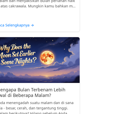
lam dan menyaksikan Bulan perlahan naik
 atas cakrawala. Mungkin kamu bahkan m...
aca Selengkapnya
→
engapa Bulan Terbenam Lebih
wal di Beberapa Malam?
nda menengadah suatu malam dan di sana
a - besar, cerah, dan tergantung tinggi.
lam berikutnya? Hilang sebelum Anda...