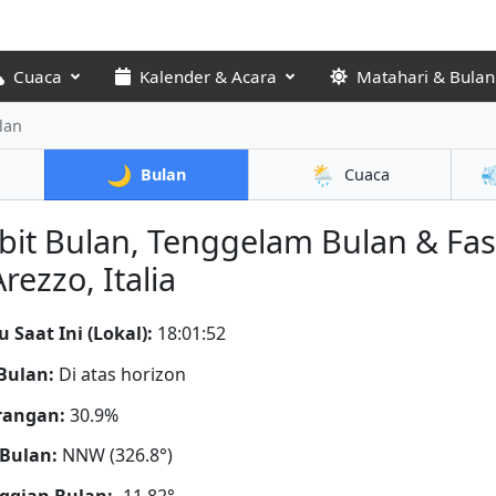
Cuaca
Kalender & Acara
Matahari & Bulan
lan
🌙
🌦️

Bulan
Cuaca
bit Bulan, Tenggelam Bulan & Fa
Arezzo, Italia
 Saat Ini (Lokal):
18:01:54
Bulan:
Di atas horizon
rangan:
30.9%
Bulan:
NNW (326.8°)