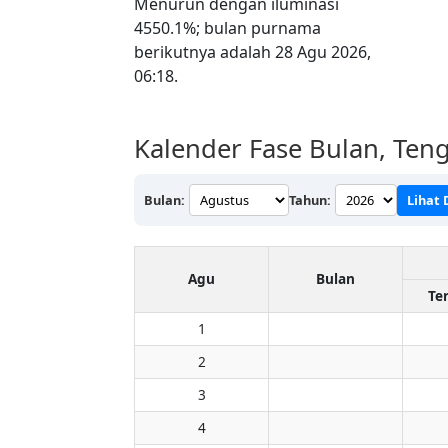
Menurun dengan iluminasi
4550.1%; bulan purnama
berikutnya adalah 28 Agu 2026,
06:18.
Kalender Fase Bulan, Teng
Bulan:
Tahun:
Lihat 
Agu
Bulan
Te
1
2
3
4