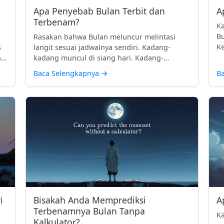
Apa Penyebab Bulan Terbit dan
A
Terbenam?
Ka
Bu
Rasakan bahwa Bulan meluncur melintasi
Ke
s
langit sesuai jadwalnya sendiri. Kadang-
te.
...
kadang muncul di siang hari. Kadang-
kadan...
Baca Selengkapnya
→
B
i
Bisakah Anda Memprediksi
A
Terbenamnya Bulan Tanpa
Ka
Kalkulator?