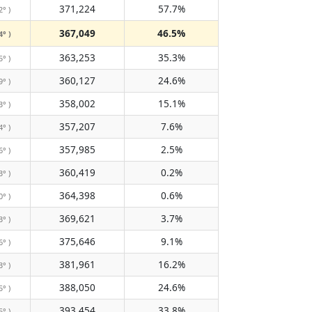
371,224
57.7%
2° )
367,049
46.5%
4° )
363,253
35.3%
5° )
360,127
24.6%
9° )
358,002
15.1%
3° )
357,207
7.6%
4° )
357,985
2.5%
6° )
360,419
0.2%
3° )
364,398
0.6%
0° )
369,621
3.7%
3° )
375,646
9.1%
6° )
381,961
16.2%
3° )
388,050
24.6%
5° )
393,454
33.8%
5° )