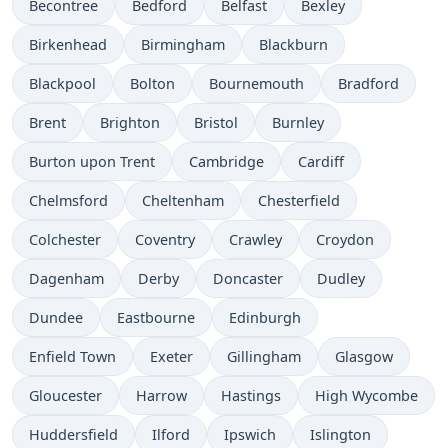
Becontree
Bedford
Belfast
Bexley
Birkenhead
Birmingham
Blackburn
Blackpool
Bolton
Bournemouth
Bradford
Brent
Brighton
Bristol
Burnley
Burton upon Trent
Cambridge
Cardiff
Chelmsford
Cheltenham
Chesterfield
Colchester
Coventry
Crawley
Croydon
Dagenham
Derby
Doncaster
Dudley
Dundee
Eastbourne
Edinburgh
Enfield Town
Exeter
Gillingham
Glasgow
Gloucester
Harrow
Hastings
High Wycombe
Huddersfield
Ilford
Ipswich
Islington