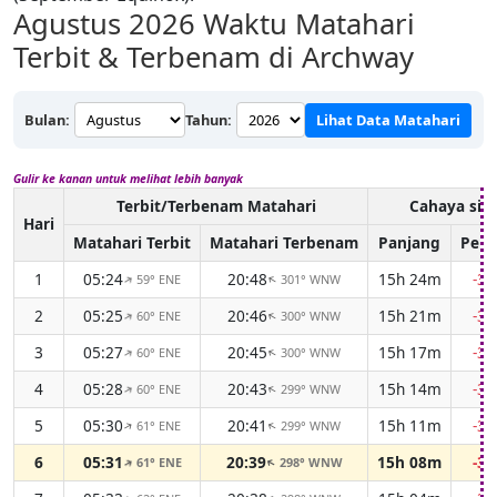
Agustus 2026
Waktu Matahari
Terbit & Terbenam di Archway
Bulan:
Tahun:
Lihat Data Matahari
Gulir ke kanan untuk melihat lebih banyak
Terbit/Terbenam Matahari
Cahaya sia
Hari
Matahari Terbit
Matahari Terbenam
Panjang
Perb
1
05:24
20:48
15h 24m
-3
59° ENE
301° WNW
↑
↑
2
05:25
20:46
15h 21m
-3
60° ENE
300° WNW
↑
↑
3
05:27
20:45
15h 17m
-3
60° ENE
300° WNW
↑
↑
4
05:28
20:43
15h 14m
-3
60° ENE
299° WNW
↑
↑
5
05:30
20:41
15h 11m
-3
61° ENE
299° WNW
↑
↑
6
05:31
20:39
15h 08m
-3
61° ENE
298° WNW
↑
↑