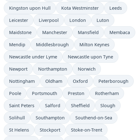
Kingston upon Hull
Kota Westminster
Leeds
Leicester
Liverpool
London
Luton
Maidstone
Manchester
Mansfield
Membaca
Mendip
Middlesbrough
Milton Keynes
Newcastle under Lyme
Newcastle upon Tyne
Newport
Northampton
Norwich
Nottingham
Oldham
Oxford
Peterborough
Poole
Portsmouth
Preston
Rotherham
Saint Peters
Salford
Sheffield
Slough
Solihull
Southampton
Southend-on-Sea
St Helens
Stockport
Stoke-on-Trent