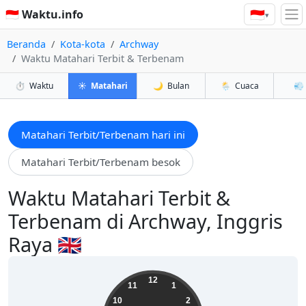
🇮🇩
🇮🇩 Waktu.info
▾
Beranda
Kota-kota
Archway
Waktu Matahari Terbit & Terbenam
⏱️
Waktu
☀️
Matahari
🌙
Bulan
🌦️
Cuaca
💨
Matahari Terbit/Terbenam hari ini
Matahari Terbit/Terbenam besok
Waktu Matahari Terbit &
Terbenam di Archway, Inggris
Raya 🇬🇧
14:21:17
12
11
1
10
2