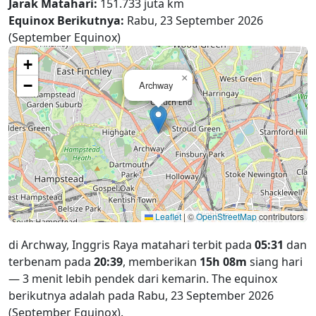
Jarak Matahari:
151.733 juta km
Equinox Berikutnya:
Rabu, 23 September 2026
(September Equinox)
+
×
−
Archway
Leaflet
|
©
OpenStreetMap
contributors
di Archway, Inggris Raya matahari terbit pada
05:31
dan
terbenam pada
20:39
, memberikan
15h 08m
siang hari
— 3 menit lebih pendek dari kemarin. The equinox
berikutnya adalah pada Rabu, 23 September 2026
(September Equinox).