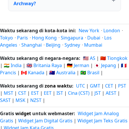
Archway?
Waktu sekarang di kota-kota ini:
New York
·
London
·
Tokyo
·
Paris
·
Hong Kong
·
Singapura
·
Dubai
·
Los
Angeles
·
Shanghai
·
Beijing
·
Sydney
·
Mumbai
Waktu sekarang di negara-negara:
🇺🇸 AS
|
🇨🇳 Tiongkok
|
🇮🇳 India
|
🇬🇧 Britania Raya
|
🇩🇪 Jerman
|
🇯🇵 Jepang
|
🇫🇷
Prancis
|
🇨🇦 Kanada
|
🇦🇺 Australia
|
🇧🇷 Brasil
|
Waktu sekarang di
zona waktu
:
UTC
|
GMT
|
CET
|
PST
|
MST
|
CST
|
EST
|
EET
|
IST
|
Cina (CST)
|
JST
|
AEST
|
SAST
|
MSK
|
NZST
|
Gratis
widget
untuk webmaster:
Widget Jam Analog
Gratis
|
Widget Jam Digital Gratis
|
Widget Jam Teks Gratis
|
Widget Jam Kata Gratis