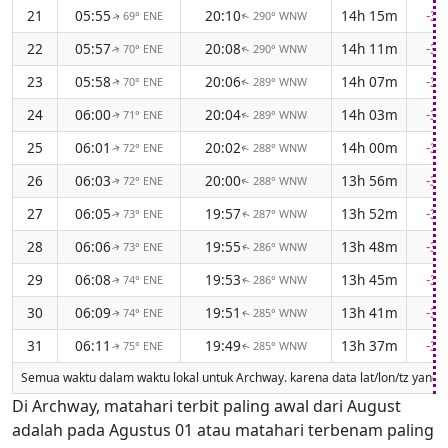
21
05:55
20:10
14h 15m
-3
69° ENE
290° WNW
↑
↑
22
05:57
20:08
14h 11m
-3
70° ENE
290° WNW
↑
↑
23
05:58
20:06
14h 07m
-3
70° ENE
289° WNW
↑
↑
24
06:00
20:04
14h 03m
-3
71° ENE
289° WNW
↑
↑
25
06:01
20:02
14h 00m
-3
72° ENE
288° WNW
↑
↑
26
06:03
20:00
13h 56m
-3
72° ENE
288° WNW
↑
↑
27
06:05
19:57
13h 52m
-3
73° ENE
287° WNW
↑
↑
28
06:06
19:55
13h 48m
-3
73° ENE
286° WNW
↑
↑
29
06:08
19:53
13h 45m
-3
74° ENE
286° WNW
↑
↑
30
06:09
19:51
13h 41m
-3
74° ENE
285° WNW
↑
↑
31
06:11
19:49
13h 37m
-3
75° ENE
285° WNW
↑
↑
Semua waktu dalam waktu lokal untuk Archway. karena data lat/lon/tz yang hi
Di Archway, matahari terbit paling awal dari August
adalah pada Agustus 01 atau matahari terbenam paling