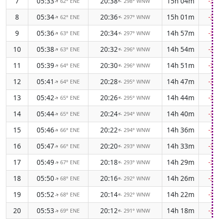
7
05:33
20:38
15h 04m
-3
62° ENE
298° WNW
↑
↑
8
05:34
20:36
15h 01m
-3
62° ENE
297° WNW
↑
↑
9
05:36
20:34
14h 57m
-3
63° ENE
297° WNW
↑
↑
10
05:38
20:32
14h 54m
-3
63° ENE
296° WNW
↑
↑
11
05:39
20:30
14h 51m
-3
64° ENE
296° WNW
↑
↑
12
05:41
20:28
14h 47m
-3
64° ENE
295° WNW
↑
↑
13
05:42
20:26
14h 44m
-3
65° ENE
295° WNW
↑
↑
14
05:44
20:24
14h 40m
-3
65° ENE
294° WNW
↑
↑
15
05:46
20:22
14h 36m
-3
66° ENE
294° WNW
↑
↑
16
05:47
20:20
14h 33m
-3
66° ENE
293° WNW
↑
↑
17
05:49
20:18
14h 29m
-3
67° ENE
293° WNW
↑
↑
18
05:50
20:16
14h 26m
-3
68° ENE
292° WNW
↑
↑
19
05:52
20:14
14h 22m
-3
68° ENE
292° WNW
↑
↑
20
05:53
20:12
14h 18m
-3
69° ENE
291° WNW
↑
↑