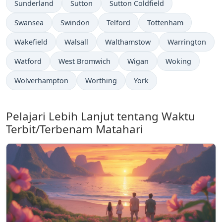
Sunderland
Sutton
Sutton Coldfield
Swansea
Swindon
Telford
Tottenham
Wakefield
Walsall
Walthamstow
Warrington
Watford
West Bromwich
Wigan
Woking
Wolverhampton
Worthing
York
Pelajari Lebih Lanjut tentang Waktu
Terbit/Terbenam Matahari