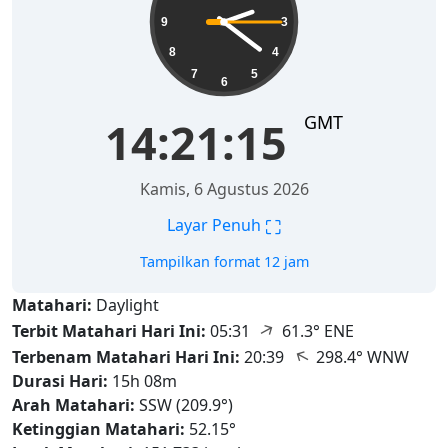
9
3
8
4
7
5
6
GMT
14:21:17
Kamis, 6 Agustus 2026
⛶
Layar Penuh
Tampilkan format 12 jam
Matahari:
Daylight
↑
Terbit Matahari Hari Ini:
05:31
61.3° ENE
↑
Terbenam Matahari Hari Ini:
20:39
298.4° WNW
Durasi Hari:
15h 08m
Arah Matahari:
SSW (209.9°)
Ketinggian Matahari:
52.15°