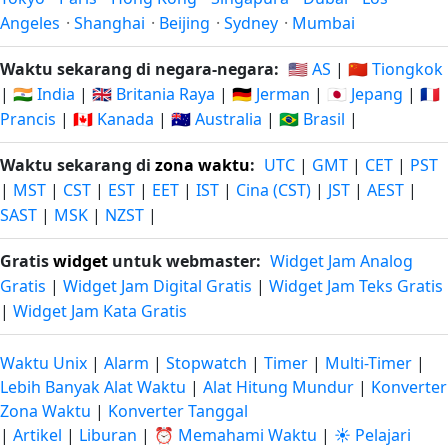
Angeles
·
Shanghai
·
Beijing
·
Sydney
·
Mumbai
Waktu sekarang di negara-negara:
🇺🇸 AS
|
🇨🇳 Tiongkok
|
🇮🇳 India
|
🇬🇧 Britania Raya
|
🇩🇪 Jerman
|
🇯🇵 Jepang
|
🇫🇷
Prancis
|
🇨🇦 Kanada
|
🇦🇺 Australia
|
🇧🇷 Brasil
|
Waktu sekarang di
zona waktu
:
UTC
|
GMT
|
CET
|
PST
|
MST
|
CST
|
EST
|
EET
|
IST
|
Cina (CST)
|
JST
|
AEST
|
SAST
|
MSK
|
NZST
|
Gratis
widget
untuk webmaster:
Widget Jam Analog
Gratis
|
Widget Jam Digital Gratis
|
Widget Jam Teks Gratis
|
Widget Jam Kata Gratis
Waktu Unix
|
Alarm
|
Stopwatch
|
Timer
|
Multi-Timer
|
Lebih Banyak Alat Waktu
|
Alat Hitung Mundur
|
Konverter
Zona Waktu
|
Konverter Tanggal
|
Artikel
|
Liburan
|
⏰ Memahami Waktu
|
☀️ Pelajari