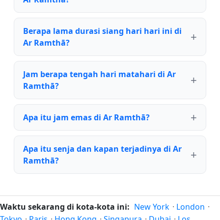
Berapa lama durasi siang hari hari ini di
Ar Ramthā?
Jam berapa tengah hari matahari di Ar
Ramthā?
Apa itu jam emas di Ar Ramthā?
Apa itu senja dan kapan terjadinya di Ar
Ramthā?
Waktu sekarang di kota-kota ini:
New York
·
London
·
Tokyo
·
Paris
·
Hong Kong
·
Singapura
·
Dubai
·
Los