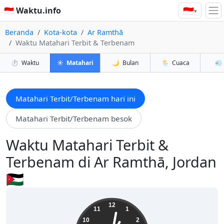
🇮🇩
🇮🇩 Waktu.info
▾
Beranda
Kota-kota
Ar Ramthā
Waktu Matahari Terbit & Terbenam
⏱️
Waktu
☀️
Matahari
🌙
Bulan
🌦️
Cuaca
💨
Matahari Terbit/Terbenam hari ini
Matahari Terbit/Terbenam besok
Waktu Matahari Terbit &
Terbenam di Ar Ramthā, Jordan
🇯🇴
13:01:44
12
11
1
10
2