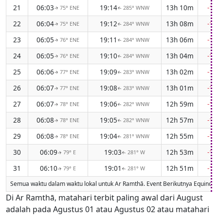
21
06:03
19:14
13h 10m
-1
75° ENE
285° WNW
↑
↑
22
06:04
19:12
13h 08m
-1
75° ENE
284° WNW
↑
↑
23
06:05
19:11
13h 06m
-1
76° ENE
284° WNW
↑
↑
24
06:05
19:10
13h 04m
-1
76° ENE
284° WNW
↑
↑
25
06:06
19:09
13h 02m
-1
77° ENE
283° WNW
↑
↑
26
06:07
19:08
13h 01m
-1
77° ENE
283° WNW
↑
↑
27
06:07
19:06
12h 59m
-1
78° ENE
282° WNW
↑
↑
28
06:08
19:05
12h 57m
-1
78° ENE
282° WNW
↑
↑
29
06:08
19:04
12h 55m
-1
78° ENE
281° WNW
↑
↑
30
06:09
19:03
12h 53m
-1
79° E
281° W
↑
↑
31
06:10
19:01
12h 51m
-1
79° E
281° W
↑
↑
Semua waktu dalam waktu lokal untuk Ar Ramthā. Event Berikutnya Equinox
Di Ar Ramthā, matahari terbit paling awal dari August
adalah pada Agustus 01 atau Agustus 02 atau matahari