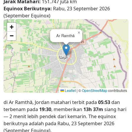
Jarak Matahari:
151.747 juta km
Equinox Berikutnya:
Rabu, 23 September 2026
(September Equinox)
+
×
−
Ar Ramthā
Leaflet
|
©
OpenStreetMap
contributors
di Ar Ramthā, Jordan matahari terbit pada
05:53
dan
terbenam pada
19:30
, memberikan
13h 37m
siang hari
— 2 menit lebih pendek dari kemarin. The equinox
berikutnya adalah pada Rabu, 23 September 2026
(September Equinox).