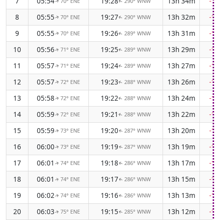
7
05:54
19:28
13h 34m
-1
70° ENE
290° WNW
↑
↑
8
05:55
19:27
13h 32m
-1
70° ENE
290° WNW
↑
↑
9
05:55
19:26
13h 31m
-1
70° ENE
289° WNW
↑
↑
10
05:56
19:25
13h 29m
-1
71° ENE
289° WNW
↑
↑
11
05:57
19:24
13h 27m
-1
71° ENE
289° WNW
↑
↑
12
05:57
19:23
13h 26m
-1
72° ENE
288° WNW
↑
↑
13
05:58
19:22
13h 24m
-1
72° ENE
288° WNW
↑
↑
14
05:59
19:21
13h 22m
-1
72° ENE
288° WNW
↑
↑
15
05:59
19:20
13h 20m
-1
73° ENE
287° WNW
↑
↑
16
06:00
19:19
13h 19m
-1
73° ENE
287° WNW
↑
↑
17
06:01
19:18
13h 17m
-1
74° ENE
286° WNW
↑
↑
18
06:01
19:17
13h 15m
-1
74° ENE
286° WNW
↑
↑
19
06:02
19:16
13h 13m
-1
74° ENE
286° WNW
↑
↑
20
06:03
19:15
13h 12m
-1
75° ENE
285° WNW
↑
↑