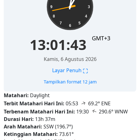
9
3
8
4
7
5
6
GMT+3
13:01:44
Kamis, 6 Agustus 2026
⛶
Layar Penuh
Tampilkan format 12 jam
Matahari:
Daylight
↑
Terbit Matahari Hari Ini:
05:53
69.2° ENE
↑
Terbenam Matahari Hari Ini:
19:30
290.6° WNW
Durasi Hari:
13h 37m
Arah Matahari:
SSW (196.7°)
Ketinggian Matahari:
73.61°