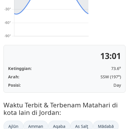
13:01
Ketinggian:
73.6°
Arah:
SSW (197°)
Posisi:
Day
Waktu Terbit & Terbenam Matahari di
kota lain di Jordan:
Ajlūn
Amman
Aqaba
As Salţ
Mādabā