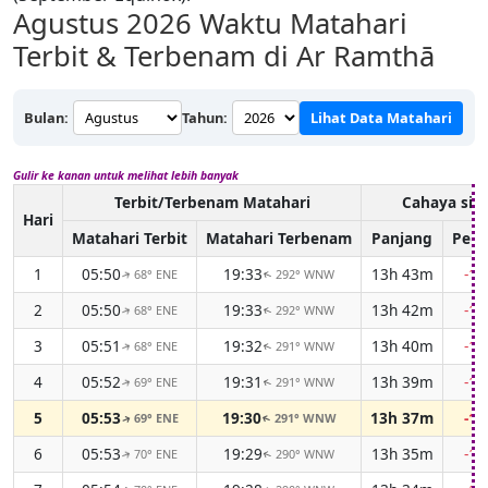
Agustus 2026
Waktu Matahari
Terbit & Terbenam di Ar Ramthā
Bulan:
Tahun:
Lihat Data Matahari
Gulir ke kanan untuk melihat lebih banyak
Terbit/Terbenam Matahari
Cahaya sia
Hari
Matahari Terbit
Matahari Terbenam
Panjang
Perb
1
05:50
19:33
13h 43m
-1
68° ENE
292° WNW
↑
↑
2
05:50
19:33
13h 42m
-1
68° ENE
292° WNW
↑
↑
3
05:51
19:32
13h 40m
-1
68° ENE
291° WNW
↑
↑
4
05:52
19:31
13h 39m
-1
69° ENE
291° WNW
↑
↑
5
05:53
19:30
13h 37m
-1
69° ENE
291° WNW
↑
↑
6
05:53
19:29
13h 35m
-1
70° ENE
290° WNW
↑
↑