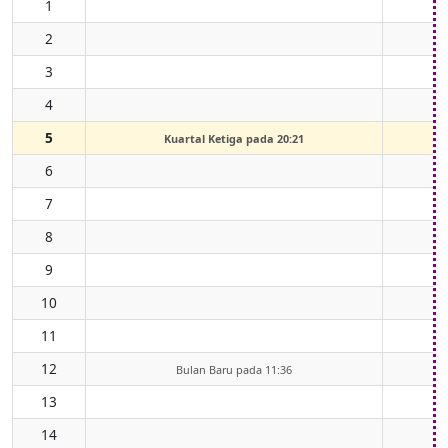
1
2
3
4
5
Kuartal Ketiga pada 20:21
6
7
0
8
0
9
0
10
0
11
0
12
0
Bulan Baru pada 11:36
13
14