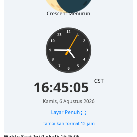
Crescent Menurun
16:45:06
12
11
1
10
2
9
3
8
4
7
5
6
CST
16:45:06
Kamis, 6 Agustus 2026
⛶
Layar Penuh
Tampilkan format 12 jam
Waktu Saat Ini (Lokal):
16:45:06