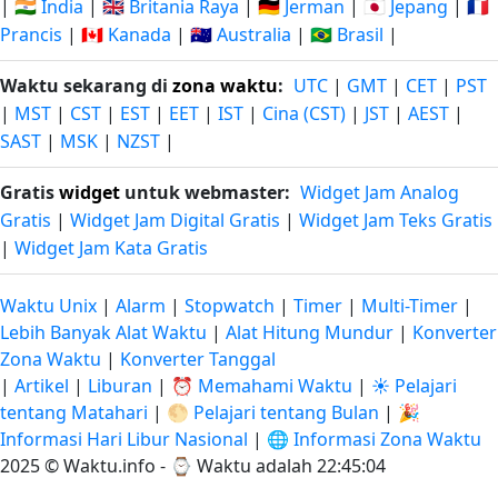
|
🇮🇳 India
|
🇬🇧 Britania Raya
|
🇩🇪 Jerman
|
🇯🇵 Jepang
|
🇫🇷
Prancis
|
🇨🇦 Kanada
|
🇦🇺 Australia
|
🇧🇷 Brasil
|
Waktu sekarang di
zona waktu
:
UTC
|
GMT
|
CET
|
PST
|
MST
|
CST
|
EST
|
EET
|
IST
|
Cina (CST)
|
JST
|
AEST
|
SAST
|
MSK
|
NZST
|
Gratis
widget
untuk webmaster:
Widget Jam Analog
Gratis
|
Widget Jam Digital Gratis
|
Widget Jam Teks Gratis
|
Widget Jam Kata Gratis
Waktu Unix
|
Alarm
|
Stopwatch
|
Timer
|
Multi-Timer
|
Lebih Banyak Alat Waktu
|
Alat Hitung Mundur
|
Konverter
Zona Waktu
|
Konverter Tanggal
|
Artikel
|
Liburan
|
⏰ Memahami Waktu
|
☀️ Pelajari
tentang Matahari
|
🌕 Pelajari tentang Bulan
|
🎉
Informasi Hari Libur Nasional
|
🌐 Informasi Zona Waktu
2025 © Waktu.info - ⌚
Waktu adalah 22:45:05