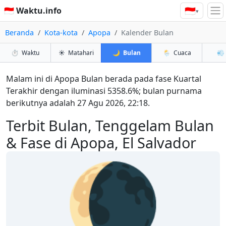
🇮🇩
🇮🇩 Waktu.info
▾
Beranda
Kota-kota
Apopa
Kalender Bulan
⏱️
Waktu
☀️
Matahari
🌙
Bulan
🌦️
Cuaca
💨
Malam ini di Apopa Bulan berada pada fase Kuartal
Terakhir dengan iluminasi 5358.6%; bulan purnama
berikutnya adalah 27 Agu 2026, 22:18.
Terbit Bulan, Tenggelam Bulan
& Fase di Apopa, El Salvador
🌘