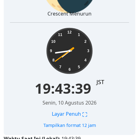
Crescent Menurun
19:43:40
12
11
1
10
2
9
3
8
4
7
5
6
JST
19:43:40
Senin, 10 Agustus 2026
⛶
Layar Penuh
Tampilkan format 12 jam
Waktu Saat Ini (Lokal):
19:43:40