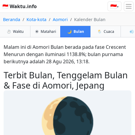
🇮🇩
🇮🇩 Waktu.info
▾
Beranda
Kota-kota
Aomori
Kalender Bulan
⏱️
Waktu
☀️
Matahari
🌙
Bulan
🌦️
Cuaca
💨
Malam ini di Aomori Bulan berada pada fase Crescent
Menurun dengan iluminasi 1138.8%; bulan purnama
berikutnya adalah 28 Agu 2026, 13:18.
Terbit Bulan, Tenggelam Bulan
& Fase di Aomori, Jepang
🌘