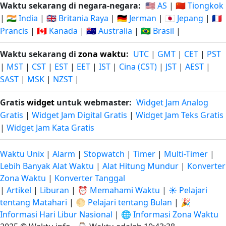
Waktu sekarang di negara-negara:
🇺🇸 AS
|
🇨🇳 Tiongkok
|
🇮🇳 India
|
🇬🇧 Britania Raya
|
🇩🇪 Jerman
|
🇯🇵 Jepang
|
🇫🇷
Prancis
|
🇨🇦 Kanada
|
🇦🇺 Australia
|
🇧🇷 Brasil
|
Waktu sekarang di
zona waktu
:
UTC
|
GMT
|
CET
|
PST
|
MST
|
CST
|
EST
|
EET
|
IST
|
Cina (CST)
|
JST
|
AEST
|
SAST
|
MSK
|
NZST
|
Gratis
widget
untuk webmaster:
Widget Jam Analog
Gratis
|
Widget Jam Digital Gratis
|
Widget Jam Teks Gratis
|
Widget Jam Kata Gratis
Waktu Unix
|
Alarm
|
Stopwatch
|
Timer
|
Multi-Timer
|
Lebih Banyak Alat Waktu
|
Alat Hitung Mundur
|
Konverter
Zona Waktu
|
Konverter Tanggal
|
Artikel
|
Liburan
|
⏰ Memahami Waktu
|
☀️ Pelajari
tentang Matahari
|
🌕 Pelajari tentang Bulan
|
🎉
Informasi Hari Libur Nasional
|
🌐 Informasi Zona Waktu