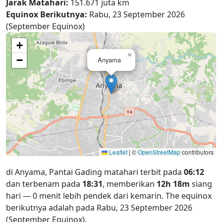
Jarak Matahari:
151.671 juta km
Equinox Berikutnya:
Rabu, 23 September 2026
(September Equinox)
+
×
−
Anyama
Leaflet
|
©
OpenStreetMap
contributors
di Anyama, Pantai Gading matahari terbit pada
06:12
dan terbenam pada
18:31
, memberikan
12h 18m
siang
hari — 0 menit lebih pendek dari kemarin. The equinox
berikutnya adalah pada Rabu, 23 September 2026
(September Equinox).