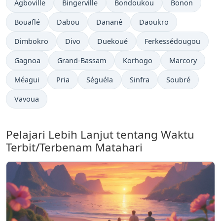
Agboville
Bingerville
Bondoukou
Bonon
Bouaflé
Dabou
Danané
Daoukro
Dimbokro
Divo
Duekoué
Ferkessédougou
Gagnoa
Grand-Bassam
Korhogo
Marcory
Méagui
Pria
Séguéla
Sinfra
Soubré
Vavoua
Pelajari Lebih Lanjut tentang Waktu
Terbit/Terbenam Matahari