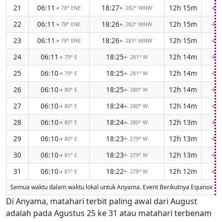
21
06:11
18:27
12h 15m
-0
78° ENE
282° WNW
↑
↑
22
06:11
18:26
12h 15m
-0
78° ENE
282° WNW
↑
↑
23
06:11
18:26
12h 15m
-0
78° ENE
281° WNW
↑
↑
24
06:11
18:25
12h 14m
-0
79° E
281° W
↑
↑
25
06:10
18:25
12h 14m
-0
79° E
281° W
↑
↑
26
06:10
18:25
12h 14m
-0
80° E
280° W
↑
↑
27
06:10
18:24
12h 14m
-0
80° E
280° W
↑
↑
28
06:10
18:24
12h 13m
-0
80° E
280° W
↑
↑
29
06:10
18:23
12h 13m
-0
80° E
279° W
↑
↑
30
06:10
18:23
12h 13m
-0
81° E
279° W
↑
↑
31
06:10
18:22
12h 12m
-0
81° E
278° W
↑
↑
Semua waktu dalam waktu lokal untuk Anyama. Event Berikutnya Equinox
Di Anyama, matahari terbit paling awal dari August
adalah pada Agustus 25 ke 31 atau matahari terbenam