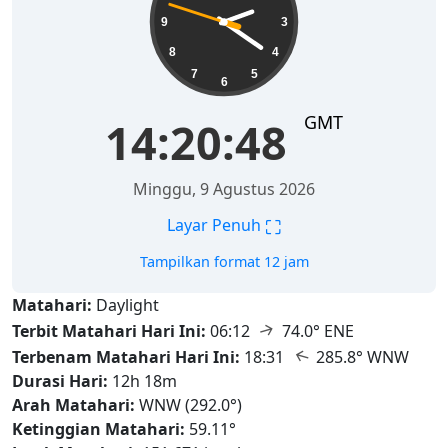
9
3
8
4
7
5
6
GMT
14:20:49
Minggu, 9 Agustus 2026
⛶
Layar Penuh
Tampilkan format 12 jam
Matahari:
Daylight
↑
Terbit Matahari Hari Ini:
06:12
74.0° ENE
↑
Terbenam Matahari Hari Ini:
18:31
285.8° WNW
Durasi Hari:
12h 18m
Arah Matahari:
WNW (292.0°)
Ketinggian Matahari:
59.11°