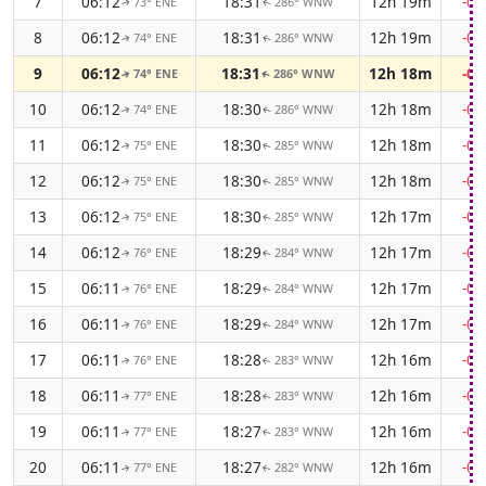
7
06:12
18:31
12h 19m
-0
73° ENE
286° WNW
↑
↑
8
06:12
18:31
12h 19m
-0
74° ENE
286° WNW
↑
↑
9
06:12
18:31
12h 18m
-0
74° ENE
286° WNW
↑
↑
10
06:12
18:30
12h 18m
-0
74° ENE
286° WNW
↑
↑
11
06:12
18:30
12h 18m
-0
75° ENE
285° WNW
↑
↑
12
06:12
18:30
12h 18m
-0
75° ENE
285° WNW
↑
↑
13
06:12
18:30
12h 17m
-0
75° ENE
285° WNW
↑
↑
14
06:12
18:29
12h 17m
-0
76° ENE
284° WNW
↑
↑
15
06:11
18:29
12h 17m
-0
76° ENE
284° WNW
↑
↑
16
06:11
18:29
12h 17m
-0
76° ENE
284° WNW
↑
↑
17
06:11
18:28
12h 16m
-0
76° ENE
283° WNW
↑
↑
18
06:11
18:28
12h 16m
-0
77° ENE
283° WNW
↑
↑
19
06:11
18:27
12h 16m
-0
77° ENE
283° WNW
↑
↑
20
06:11
18:27
12h 16m
-0
77° ENE
282° WNW
↑
↑