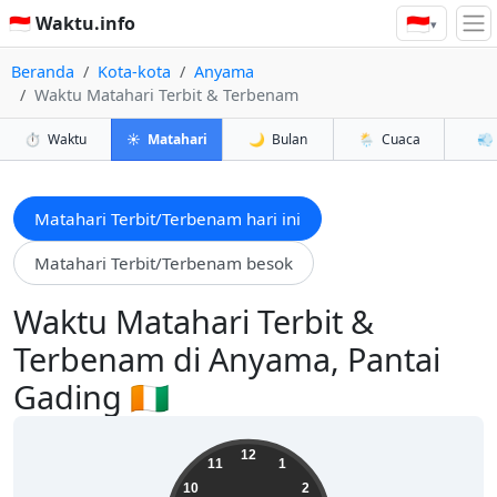
🇮🇩
🇮🇩 Waktu.info
▾
Beranda
Kota-kota
Anyama
Waktu Matahari Terbit & Terbenam
⏱️
Waktu
☀️
Matahari
🌙
Bulan
🌦️
Cuaca
💨
Matahari Terbit/Terbenam hari ini
Matahari Terbit/Terbenam besok
Waktu Matahari Terbit &
Terbenam di Anyama, Pantai
Gading 🇨🇮
14:20:49
12
11
1
10
2