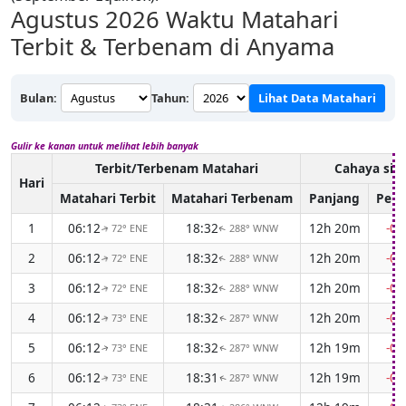
Agustus 2026
Waktu Matahari
Terbit & Terbenam di Anyama
Bulan:
Tahun:
Lihat Data Matahari
Gulir ke kanan untuk melihat lebih banyak
Terbit/Terbenam Matahari
Cahaya sia
Hari
Matahari Terbit
Matahari Terbenam
Panjang
Perb
1
06:12
18:32
12h 20m
-0
72° ENE
288° WNW
↑
↑
2
06:12
18:32
12h 20m
-0
72° ENE
288° WNW
↑
↑
3
06:12
18:32
12h 20m
-0
72° ENE
288° WNW
↑
↑
4
06:12
18:32
12h 20m
-0
73° ENE
287° WNW
↑
↑
5
06:12
18:32
12h 19m
-0
73° ENE
287° WNW
↑
↑
6
06:12
18:31
12h 19m
-0
73° ENE
287° WNW
↑
↑