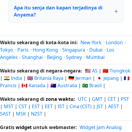
Apa itu senja dan kapan terjadinya di
Anyama?
Waktu sekarang di kota-kota ini:
New York
·
London
·
Tokyo
·
Paris
·
Hong Kong
·
Singapura
·
Dubai
·
Los
Angeles
·
Shanghai
·
Beijing
·
Sydney
·
Mumbai
Waktu sekarang di negara-negara:
🇺🇸 AS
|
🇨🇳 Tiongkok
|
🇮🇳 India
|
🇬🇧 Britania Raya
|
🇩🇪 Jerman
|
🇯🇵 Jepang
|
🇫🇷
Prancis
|
🇨🇦 Kanada
|
🇦🇺 Australia
|
🇧🇷 Brasil
|
Waktu sekarang di
zona waktu
:
UTC
|
GMT
|
CET
|
PST
|
MST
|
CST
|
EST
|
EET
|
IST
|
Cina (CST)
|
JST
|
AEST
|
SAST
|
MSK
|
NZST
|
Gratis
widget
untuk webmaster:
Widget Jam Analog