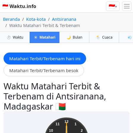
🇮🇩
🇮🇩 Waktu.info
▾
Beranda
Kota-kota
Antsiranana
Waktu Matahari Terbit & Terbenam
⏱️
Waktu
☀️
Matahari
🌙
Bulan
🌦️
Cuaca
💨
Matahari Terbit/Terbenam hari ini
Matahari Terbit/Terbenam besok
Waktu Matahari Terbit &
Terbenam di Antsiranana,
Madagaskar 🇲🇬
12
11
1
10
2