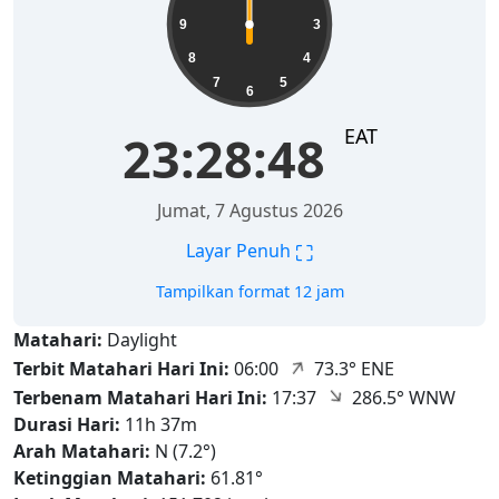
9
3
8
4
7
5
6
EAT
23:28:48
Jumat, 7 Agustus 2026
⛶
Layar Penuh
Tampilkan format 12 jam
Matahari:
Daylight
↑
Terbit Matahari Hari Ini:
06:00
73.3° ENE
↑
Terbenam Matahari Hari Ini:
17:37
286.5° WNW
Durasi Hari:
11h 37m
Arah Matahari:
N (7.2°)
Ketinggian Matahari:
61.81°