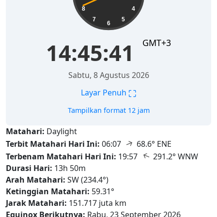
8
4
7
5
6
GMT+3
14:45:42
Sabtu, 8 Agustus 2026
⛶
Layar Penuh
Tampilkan format 12 jam
Matahari:
Daylight
↑
Terbit Matahari Hari Ini:
06:07
68.6° ENE
↑
Terbenam Matahari Hari Ini:
19:57
291.2° WNW
Durasi Hari:
13h 50m
Arah Matahari:
SW (234.4°)
Ketinggian Matahari:
59.31°
Jarak Matahari:
151.717 juta km
Equinox Berikutnya:
Rabu, 23 September 2026