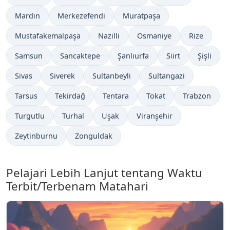
Mardin
Merkezefendi
Muratpaşa
Mustafakemalpaşa
Nazilli
Osmaniye
Rize
Samsun
Sancaktepe
Şanlıurfa
Siirt
Şişli
Sivas
Siverek
Sultanbeyli
Sultangazi
Tarsus
Tekirdağ
Tentara
Tokat
Trabzon
Turgutlu
Turhal
Uşak
Viranşehir
Zeytinburnu
Zonguldak
Pelajari Lebih Lanjut tentang Waktu
Terbit/Terbenam Matahari