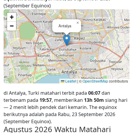
(September Equinox)
+
×
−
Antalya
Leaflet
|
©
OpenStreetMap
contributors
di Antalya, Turki matahari terbit pada
06:07
dan
terbenam pada
19:57
, memberikan
13h 50m
siang hari
— 2 menit lebih pendek dari kemarin. The equinox
berikutnya adalah pada Rabu, 23 September 2026
(September Equinox).
Agustus 2026
Waktu Matahari