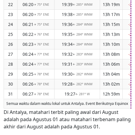
22
06:20
19:39
13h 19m
-2
75° ENE
285° WNW
↑
↑
23
06:20
19:38
13h 17m
-2
75° ENE
285° WNW
↑
↑
24
06:21
19:36
13h 15m
-2
75° ENE
284° WNW
↑
↑
25
06:22
19:35
13h 13m
-2
76° ENE
284° WNW
↑
↑
26
06:23
19:34
13h 10m
-2
76° ENE
284° WNW
↑
↑
27
06:24
19:32
13h 08m
-2
77° ENE
283° WNW
↑
↑
28
06:24
19:31
13h 06m
-2
77° ENE
283° WNW
↑
↑
29
06:25
19:30
13h 04m
-2
78° ENE
282° WNW
↑
↑
30
06:26
19:28
13h 02m
-2
78° ENE
282° WNW
↑
↑
31
06:27
19:27
12h 59m
-2
78° ENE
281° W
↑
↑
Semua waktu dalam waktu lokal untuk Antalya. Event Berikutnya Equinox
Di Antalya, matahari terbit paling awal dari August
adalah pada Agustus 01 atau matahari terbenam paling
akhir dari August adalah pada Agustus 01.