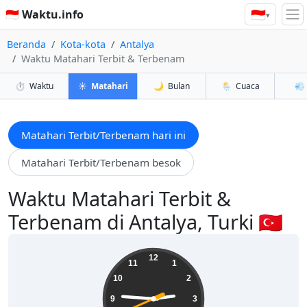
🇮🇩
🇮🇩 Waktu.info
▾
Beranda
Kota-kota
Antalya
Waktu Matahari Terbit & Terbenam
⏱️
Waktu
☀️
Matahari
🌙
Bulan
🌦️
Cuaca
💨
Matahari Terbit/Terbenam hari ini
Matahari Terbit/Terbenam besok
Waktu Matahari Terbit &
Terbenam di Antalya, Turki 🇹🇷
14:45:42
12
11
1
10
2
9
3