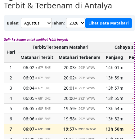
Terbit & Terbenam di Antalya
Bulan:
Tahun:
Lihat Data Matahari
Gulir ke kanan untuk melihat lebih banyak
Terbit/Terbenam Matahari
Cahaya sia
Hari
Matahari Terbit
Matahari Terbenam
Panjang
Perb
1
06:02
20:03
14h 01m
-1
67° ENE
293° WNW
↑
↑
2
06:03
20:02
13h 59m
-1
67° ENE
293° WNW
↑
↑
3
06:04
20:01
13h 57m
-1
67° ENE
293° WNW
↑
↑
4
06:05
20:00
13h 55m
-1
68° ENE
292° WNW
↑
↑
5
06:05
19:59
13h 54m
-1
68° ENE
292° WNW
↑
↑
6
06:06
19:58
13h 52m
-1
68° ENE
292° WNW
↑
↑
7
06:07
19:57
13h 50m
-1
69° ENE
291° WNW
↑
↑