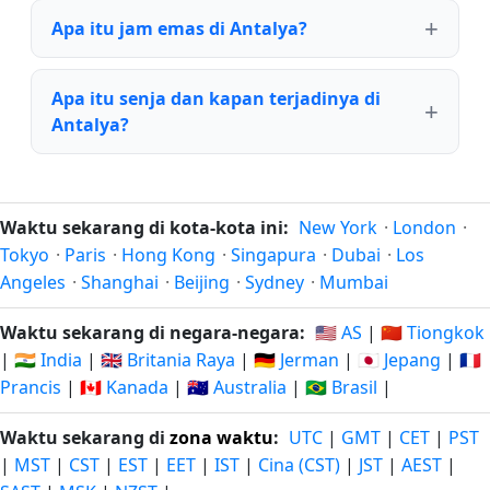
Apa itu jam emas di Antalya?
Apa itu senja dan kapan terjadinya di
Antalya?
Waktu sekarang di kota-kota ini:
New York
·
London
·
Tokyo
·
Paris
·
Hong Kong
·
Singapura
·
Dubai
·
Los
Angeles
·
Shanghai
·
Beijing
·
Sydney
·
Mumbai
Waktu sekarang di negara-negara:
🇺🇸 AS
|
🇨🇳 Tiongkok
|
🇮🇳 India
|
🇬🇧 Britania Raya
|
🇩🇪 Jerman
|
🇯🇵 Jepang
|
🇫🇷
Prancis
|
🇨🇦 Kanada
|
🇦🇺 Australia
|
🇧🇷 Brasil
|
Waktu sekarang di
zona waktu
:
UTC
|
GMT
|
CET
|
PST
|
MST
|
CST
|
EST
|
EET
|
IST
|
Cina (CST)
|
JST
|
AEST
|