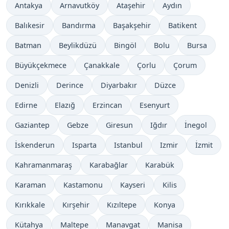
Antakya
Arnavutköy
Ataşehir
Aydın
Balıkesir
Bandırma
Başakşehir
Batikent
Batman
Beylikdüzü
Bingöl
Bolu
Bursa
Büyükçekmece
Çanakkale
Çorlu
Çorum
Denizli
Derince
Diyarbakır
Düzce
Edirne
Elazığ
Erzincan
Esenyurt
Gaziantep
Gebze
Giresun
Iğdır
İnegol
İskenderun
Isparta
Istanbul
Izmir
İzmit
Kahramanmaraş
Karabağlar
Karabük
Karaman
Kastamonu
Kayseri
Kilis
Kırıkkale
Kırşehir
Kızıltepe
Konya
Kütahya
Maltepe
Manavgat
Manisa