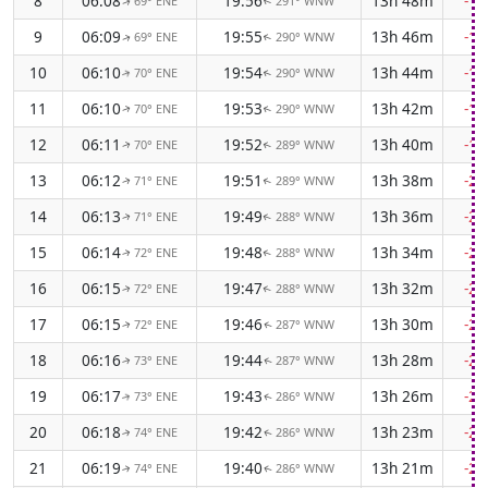
8
06:08
19:56
13h 48m
-1
69° ENE
291° WNW
↑
↑
9
06:09
19:55
13h 46m
-1
69° ENE
290° WNW
↑
↑
10
06:10
19:54
13h 44m
-1
70° ENE
290° WNW
↑
↑
11
06:10
19:53
13h 42m
-1
70° ENE
290° WNW
↑
↑
12
06:11
19:52
13h 40m
-1
70° ENE
289° WNW
↑
↑
13
06:12
19:51
13h 38m
-2
71° ENE
289° WNW
↑
↑
14
06:13
19:49
13h 36m
-2
71° ENE
288° WNW
↑
↑
15
06:14
19:48
13h 34m
-2
72° ENE
288° WNW
↑
↑
16
06:15
19:47
13h 32m
-2
72° ENE
288° WNW
↑
↑
17
06:15
19:46
13h 30m
-2
72° ENE
287° WNW
↑
↑
18
06:16
19:44
13h 28m
-2
73° ENE
287° WNW
↑
↑
19
06:17
19:43
13h 26m
-2
73° ENE
286° WNW
↑
↑
20
06:18
19:42
13h 23m
-2
74° ENE
286° WNW
↑
↑
21
06:19
19:40
13h 21m
-2
74° ENE
286° WNW
↑
↑