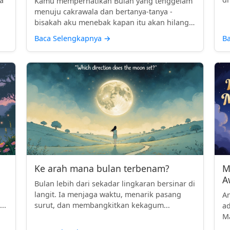
a
Kamu memperhatikan Bulan yang tenggelam
menuju cakrawala dan bertanya-tanya -
bisakah aku menebak kapan itu akan hilang
...
Baca Selengkapnya
→
B
Ke arah mana bulan terbenam?
M
A
Bulan lebih dari sekadar lingkaran bersinar di
langit. Ia menjaga waktu, menarik pasang
A
..
surut, dan membangkitkan kekagum...
ad
Ma