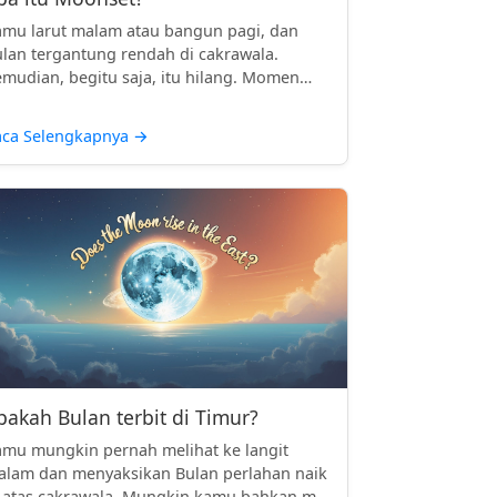
mu larut malam atau bangun pagi, dan
lan tergantung rendah di cakrawala.
mudian, begitu saja, itu hilang. Momen
..
aca Selengkapnya
→
pakah Bulan terbit di Timur?
mu mungkin pernah melihat ke langit
lam dan menyaksikan Bulan perlahan naik
 atas cakrawala. Mungkin kamu bahkan m...