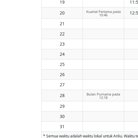
19
11:
Kuartal Pertama pada
20
12:
10:46
21
22
23
24
25
26
27
Bulan Purnama pada
28
12:18
29
30
31
* Semua waktu adalah waktu lokal untuk Anliu. Waktu te