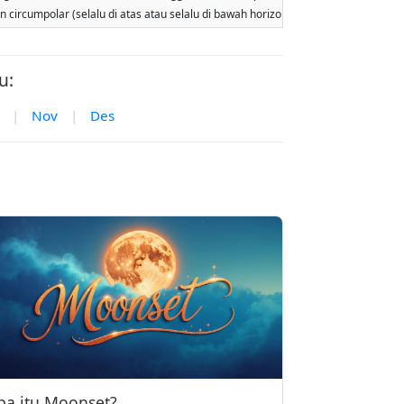
lan circumpolar (selalu di atas atau selalu di bawah horizon). Dua terbit atau ter
u:
|
Nov
|
Des
pa itu Moonset?