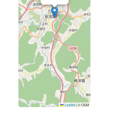
Leaflet
|
© OSM