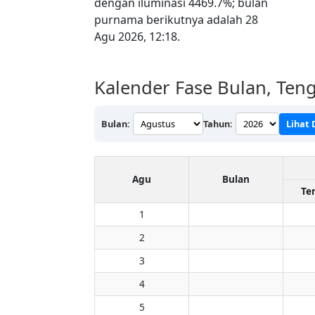
dengan iluminasi 4469.7%; bulan
purnama berikutnya adalah 28
Agu 2026, 12:18.
Kalender Fase Bulan, Teng
Bulan:
Tahun:
Lihat 
Agu
Bulan
Te
1
2
3
4
5