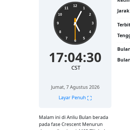
Ketin
17:04:31
12
11
1
Jarak
10
2
9
3
Terbi
8
4
Teng
7
5
6
Bulan
17:04:31
Bula
CST
Jumat, 7 Agustus 2026
⛶
Layar Penuh
Malam ini di Anliu Bulan berada
pada fase Crescent Menurun