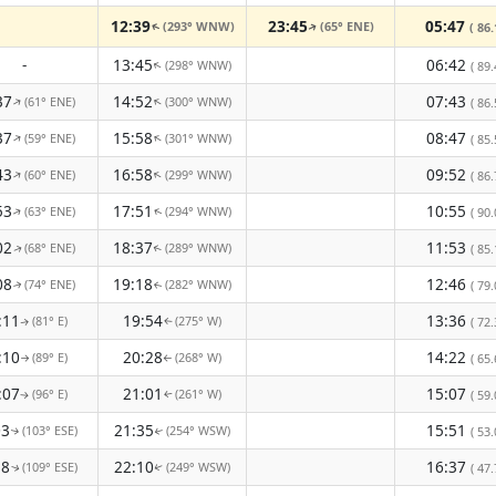
12:39
23:45
05:47
(293° WNW)
(65° ENE)
( 86.
↑
↑
-
13:45
06:42
(298° WNW)
↑
( 89.
37
14:52
07:43
(61° ENE)
(300° WNW)
↑
↑
( 86.
37
15:58
08:47
(59° ENE)
(301° WNW)
↑
↑
( 85.
43
16:58
09:52
(60° ENE)
(299° WNW)
↑
↑
( 86.
53
17:51
10:55
(63° ENE)
(294° WNW)
( 90.
↑
↑
02
18:37
11:53
(68° ENE)
(289° WNW)
( 85.
↑
↑
08
19:18
12:46
(74° ENE)
(282° WNW)
( 79.
↑
↑
:11
19:54
13:36
(81° E)
(275° W)
( 72.
↑
↑
:10
20:28
14:22
(89° E)
(268° W)
( 65.
↑
↑
:07
21:01
15:07
(96° E)
(261° W)
( 59.
↑
↑
03
21:35
15:51
(103° ESE)
(254° WSW)
( 53.
↑
↑
58
22:10
16:37
(109° ESE)
(249° WSW)
( 47.
↑
↑