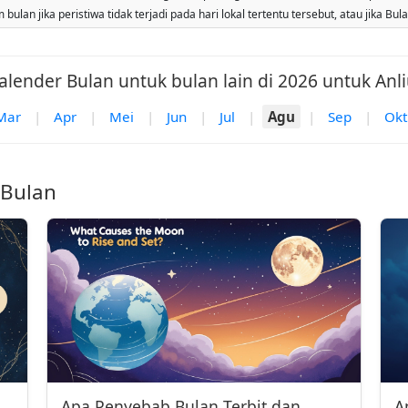
ulan jika peristiwa tidak terjadi pada hari lokal tertentu tersebut, atau jika Bu
alender Bulan untuk bulan lain di 2026 untuk Anli
Mar
|
Apr
|
Mei
|
Jun
|
Jul
|
Agu
|
Sep
|
Okt
 Bulan
Apa Penyebab Bulan Terbit dan
A