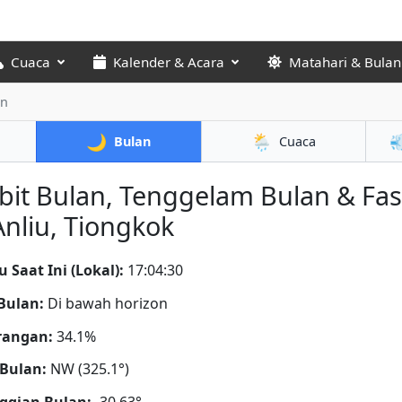
Cuaca
Kalender & Acara
Matahari & Bulan
an
🌙
🌦️

Bulan
Cuaca
bit Bulan, Tenggelam Bulan & Fa
Anliu, Tiongkok
 Saat Ini (Lokal):
17:04:31
Bulan:
Di bawah horizon
rangan:
34.1%
Bulan:
NW (325.1°)