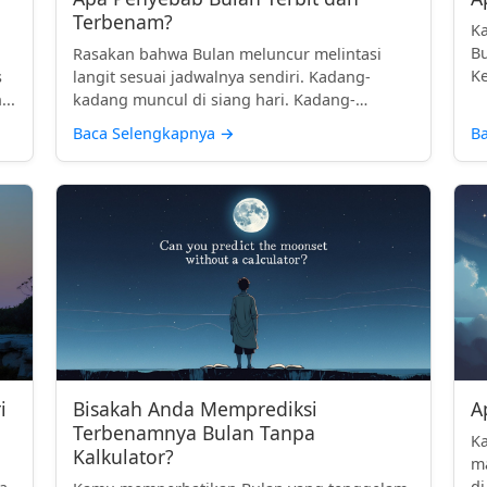
Terbenam?
Ka
Bu
Rasakan bahwa Bulan meluncur melintasi
Ke
s
langit sesuai jadwalnya sendiri. Kadang-
te.
...
kadang muncul di siang hari. Kadang-
kadan...
Baca Selengkapnya
→
B
i
Bisakah Anda Memprediksi
A
Terbenamnya Bulan Tanpa
Ka
Kalkulator?
ma
n
di