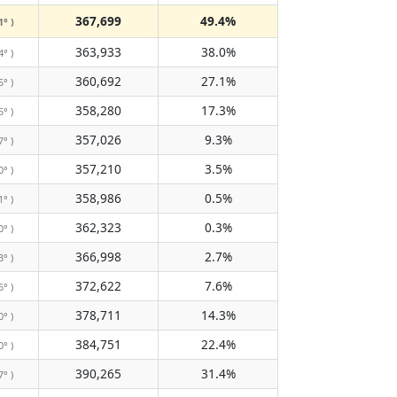
367,699
49.4%
1° )
363,933
38.0%
4° )
360,692
27.1%
5° )
358,280
17.3%
5° )
357,026
9.3%
7° )
357,210
3.5%
0° )
358,986
0.5%
1° )
362,323
0.3%
0° )
366,998
2.7%
3° )
372,622
7.6%
6° )
378,711
14.3%
0° )
384,751
22.4%
0° )
390,265
31.4%
7° )