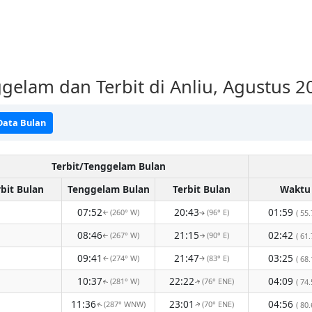
gelam dan Terbit di Anliu, Agustus 2
Data Bulan
Terbit/Tenggelam Bulan
rbit Bulan
Tenggelam Bulan
Terbit Bulan
Waktu
07:52
20:43
01:59
(260° W)
(96° E)
( 55.
↑
↑
08:46
21:15
02:42
(267° W)
(90° E)
( 61.
↑
↑
09:41
21:47
03:25
(274° W)
(83° E)
( 68.
↑
↑
10:37
22:22
04:09
(281° W)
(76° ENE)
( 74.
↑
↑
11:36
23:01
04:56
(287° WNW)
(70° ENE)
( 80.
↑
↑