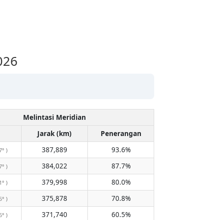
026
Melintasi Meridian
Jarak (km)
Penerangan
387,889
93.6%
7° )
384,022
87.7%
7° )
379,998
80.0%
1° )
375,878
70.8%
5° )
371,740
60.5%
6° )