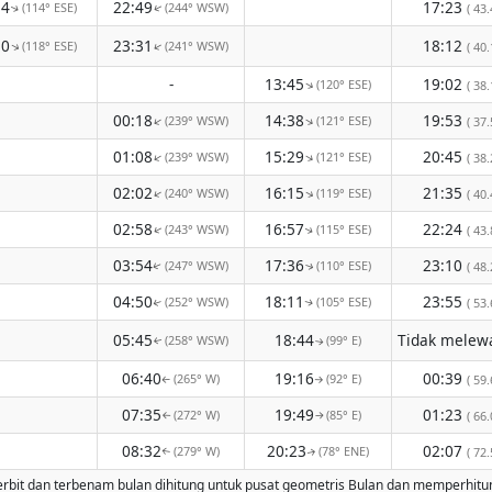
54
22:49
17:23
(114° ESE)
(244° WSW)
( 43.
↑
↑
50
23:31
18:12
(118° ESE)
(241° WSW)
↑
↑
( 40.
-
13:45
19:02
(120° ESE)
↑
( 38.
00:18
14:38
19:53
(239° WSW)
(121° ESE)
↑
↑
( 37.
01:08
15:29
20:45
(239° WSW)
(121° ESE)
↑
↑
( 38.
02:02
16:15
21:35
(240° WSW)
(119° ESE)
↑
↑
( 40.
02:58
16:57
22:24
(243° WSW)
(115° ESE)
( 43.
↑
↑
03:54
17:36
23:10
(247° WSW)
(110° ESE)
( 48.
↑
↑
04:50
18:11
23:55
(252° WSW)
(105° ESE)
( 53.
↑
↑
05:45
18:44
(258° WSW)
(99° E)
↑
↑
06:40
19:16
00:39
(265° W)
(92° E)
( 59.
↑
↑
07:35
19:49
01:23
(272° W)
(85° E)
( 66.
↑
↑
08:32
20:23
02:07
(279° W)
(78° ENE)
( 72.
↑
↑
rbit dan terbenam bulan dihitung untuk pusat geometris Bulan dan memperhitungkan