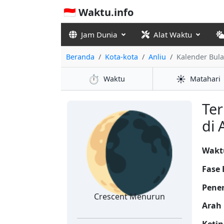
🇮🇩 Waktu.info
Jam Dunia
Alat Waktu
Beranda
Kota-kota
Anliu
Kalender Bul
⏱️
☀️
Waktu
Matahari
🌘
Ter
di 
Waktu
Fase 
Pene
Crescent Menurun
Arah 