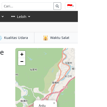
🇮🇩
▾
Lebih

🕌
Kualitas Udara
Waktu Salat
se
+
−
×
Anliu