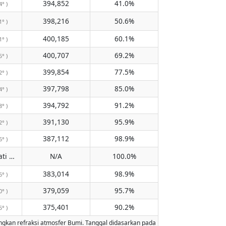
394,852
41.0%
4° )
398,216
50.6%
1° )
400,185
60.1%
1° )
400,707
69.2%
5° )
399,854
77.5%
2° )
397,798
85.0%
4° )
394,792
91.2%
8° )
391,130
95.9%
2° )
387,112
98.9%
6° )
Tidak melewati meridian
N/A
100.0%
( N/A )
383,014
98.9%
6° )
379,059
95.7%
0° )
375,401
90.2%
5° )
 refraksi atmosfer Bumi. Tanggal didasarkan pada kalender Gregorian. Iluminasi 