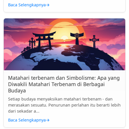
Baca Selengkapnya
→
Matahari terbenam dan Simbolisme: Apa yang
Diwakili Matahari Terbenam di Berbagai
Budaya
Setiap budaya menyaksikan matahari terbenam - dan
merasakan sesuatu. Penurunan perlahan itu berarti lebih
dari sekadar a...
Baca Selengkapnya
→