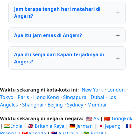
Jam berapa tengah hari matahari di
Angers?
Apa itu jam emas di Angers?
Apa itu senja dan kapan terjadinya di
Angers?
Waktu sekarang di kota-kota ini:
New York
·
London
·
Tokyo
·
Paris
·
Hong Kong
·
Singapura
·
Dubai
·
Los
Angeles
·
Shanghai
·
Beijing
·
Sydney
·
Mumbai
Waktu sekarang di negara-negara:
🇺🇸 AS
|
🇨🇳 Tiongkok
|
🇮🇳 India
|
🇬🇧 Britania Raya
|
🇩🇪 Jerman
|
🇯🇵 Jepang
|
🇫🇷
Prancis
|
🇨🇦 Kanada
|
🇦🇺 Australia
|
🇧🇷 Brasil
|