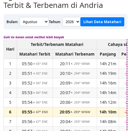
Terbit & Terbenam di Andria
Bulan:
Tahun:
Lihat Data Matahari
Gulir ke kanan untuk melihat lebih banyak
Terbit/Terbenam Matahari
Cahaya sia
Hari
Matahari Terbit
Matahari Terbenam
Panjang
Perb
1
05:50
20:11
14h 21m
-2
65° ENE
295° WNW
↑
↑
2
05:51
20:10
14h 19m
-2
65° ENE
294° WNW
↑
↑
3
05:52
20:09
14h 16m
-2
66° ENE
294° WNW
↑
↑
4
05:53
20:07
14h 14m
-2
66° ENE
294° WNW
↑
↑
5
05:54
20:06
14h 12m
-2
66° ENE
293° WNW
↑
↑
6
05:55
20:05
14h 10m
-2
67° ENE
293° WNW
↑
↑
7
05:56
20:04
14h 08m
-2
67° ENE
293° WNW
↑
↑