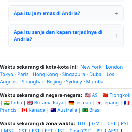
Apa itu jam emas di Andria?
Apa itu senja dan kapan terjadinya di
Andria?
Waktu sekarang di kota-kota ini:
New York
·
London
·
Tokyo
·
Paris
·
Hong Kong
·
Singapura
·
Dubai
·
Los
Angeles
·
Shanghai
·
Beijing
·
Sydney
·
Mumbai
Waktu sekarang di negara-negara:
🇺🇸 AS
|
🇨🇳 Tiongkok
|
🇮🇳 India
|
🇬🇧 Britania Raya
|
🇩🇪 Jerman
|
🇯🇵 Jepang
|
🇫🇷
Prancis
|
🇨🇦 Kanada
|
🇦🇺 Australia
|
🇧🇷 Brasil
|
Waktu sekarang di
zona waktu
:
UTC
|
GMT
|
CET
|
PST
|
MST
|
CST
|
EST
|
EET
|
IST
|
Cina (CST)
|
JST
|
AEST
|