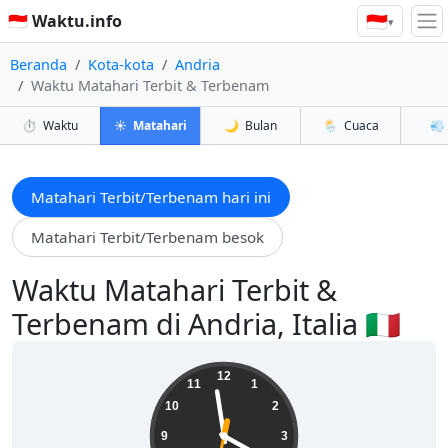
🇮🇩
🇮🇩 Waktu.info
▾
Beranda
Kota-kota
Andria
Waktu Matahari Terbit & Terbenam
⏱️
Waktu
☀️
Matahari
🌙
Bulan
🌦️
Cuaca
💨
Matahari Terbit/Terbenam hari ini
Matahari Terbit/Terbenam besok
Waktu Matahari Terbit &
Terbenam di Andria, Italia 🇮🇹
15:58:34
12
11
1
10
2
9
3