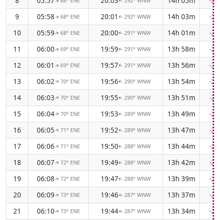
8
05:57
20:03
14h 05m
-2
68° ENE
292° WNW
↑
↑
9
05:58
20:01
14h 03m
-2
68° ENE
292° WNW
↑
↑
10
05:59
20:00
14h 01m
-2
68° ENE
291° WNW
↑
↑
11
06:00
19:59
13h 58m
-2
69° ENE
291° WNW
↑
↑
12
06:01
19:57
13h 56m
-2
69° ENE
291° WNW
↑
↑
13
06:02
19:56
13h 54m
-2
70° ENE
290° WNW
↑
↑
14
06:03
19:55
13h 51m
-2
70° ENE
290° WNW
↑
↑
15
06:04
19:53
13h 49m
-2
70° ENE
289° WNW
↑
↑
16
06:05
19:52
13h 47m
-2
71° ENE
289° WNW
↑
↑
17
06:06
19:50
13h 44m
-2
71° ENE
288° WNW
↑
↑
18
06:07
19:49
13h 42m
-2
72° ENE
288° WNW
↑
↑
19
06:08
19:47
13h 39m
-2
72° ENE
288° WNW
↑
↑
20
06:09
19:46
13h 37m
-2
73° ENE
287° WNW
↑
↑
21
06:10
19:44
13h 34m
-2
73° ENE
287° WNW
↑
↑