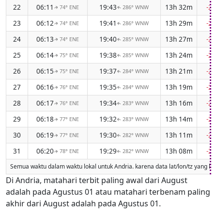
22
06:11
19:43
13h 32m
-2
74° ENE
286° WNW
↑
↑
23
06:12
19:41
13h 29m
-2
74° ENE
286° WNW
↑
↑
24
06:13
19:40
13h 27m
-2
74° ENE
285° WNW
↑
↑
25
06:14
19:38
13h 24m
-2
75° ENE
285° WNW
↑
↑
26
06:15
19:37
13h 21m
-2
75° ENE
284° WNW
↑
↑
27
06:16
19:35
13h 19m
-2
76° ENE
284° WNW
↑
↑
28
06:17
19:34
13h 16m
-2
76° ENE
283° WNW
↑
↑
29
06:18
19:32
13h 14m
-2
77° ENE
283° WNW
↑
↑
30
06:19
19:30
13h 11m
-2
77° ENE
282° WNW
↑
↑
31
06:20
19:29
13h 08m
-2
78° ENE
282° WNW
↑
↑
Semua waktu dalam waktu lokal untuk Andria. karena data lat/lon/tz yang hil
Di Andria, matahari terbit paling awal dari August
adalah pada Agustus 01 atau matahari terbenam paling
akhir dari August adalah pada Agustus 01.