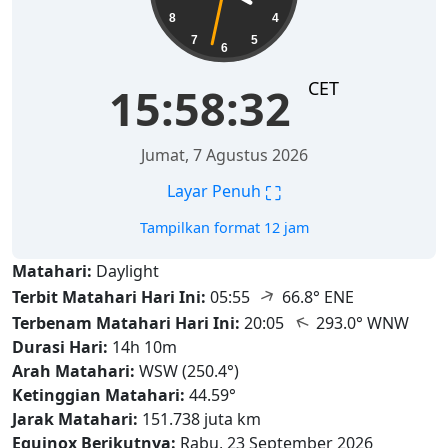
8
4
7
5
6
CET
15:58:34
Jumat, 7 Agustus 2026
⛶
Layar Penuh
Tampilkan format 12 jam
Matahari:
Daylight
↑
Terbit Matahari Hari Ini:
05:55
66.8° ENE
↑
Terbenam Matahari Hari Ini:
20:05
293.0° WNW
Durasi Hari:
14h 10m
Arah Matahari:
WSW (250.4°)
Ketinggian Matahari:
44.59°
Jarak Matahari:
151.738 juta km
Equinox Berikutnya:
Rabu, 23 September 2026