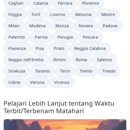
Cagliari
Catania
Ferrara
Florence
Foggia
Forlì
Livorno
Messina
Mestre
Milan
Modena
Monza
Novara
Padova
Palermo
Parma
Perugia
Pescara
Piacenza
Pisa
Prato
Reggio Calabria
Reggio nell'Emilia
Rimini
Roma
Salerno
Sirakusa
Taranto
Terni
Trento
Trieste
Udine
Verona
Vicenza
Pelajari Lebih Lanjut tentang Waktu
Terbit/Terbenam Matahari