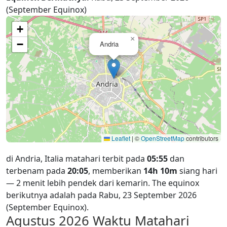
(September Equinox)
+
×
−
Andria
Leaflet
|
©
OpenStreetMap
contributors
di Andria, Italia matahari terbit pada
05:55
dan
terbenam pada
20:05
, memberikan
14h 10m
siang hari
— 2 menit lebih pendek dari kemarin. The equinox
berikutnya adalah pada Rabu, 23 September 2026
(September Equinox).
Agustus 2026
Waktu Matahari