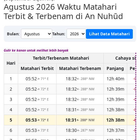
Agustus 2026
Waktu Matahari
Terbit & Terbenam di An Nuhūd
Bulan:
Tahun:
Lihat Data Matahari
Gulir ke kanan untuk melihat lebih banyak
Terbit/Terbenam Matahari
Cahaya sia
Hari
Matahari Terbit
Matahari Terbenam
Panjang
Perb
1
05:52
18:32
12h 40m
-0
71° E
288° NW
↑
↑
2
05:52
18:32
12h 39m
-0
72° E
288° NW
↑
↑
3
05:52
18:32
12h 39m
-0
72° E
288° NW
↑
↑
4
05:52
18:31
12h 38m
-0
72° E
288° NW
↑
↑
5
05:53
18:31
12h 38m
-0
72° E
288° NW
↑
↑
6
05:53
18:30
12h 37m
-0
73° E
287° NW
↑
↑