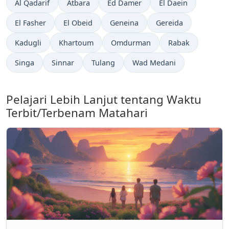
Al Qadarif
Atbara
Ed Damer
El Daein
El Fasher
El Obeid
Geneina
Gereida
Kadugli
Khartoum
Omdurman
Rabak
Singa
Sinnar
Tulang
Wad Medani
Pelajari Lebih Lanjut tentang Waktu
Terbit/Terbenam Matahari