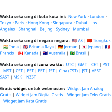
Waktu sekarang di kota-kota ini:
New York
·
London
·
Tokyo
·
Paris
·
Hong Kong
·
Singapura
·
Dubai
·
Los
Angeles
·
Shanghai
·
Beijing
·
Sydney
·
Mumbai
Waktu sekarang di negara-negara:
🇺🇸 AS
|
🇨🇳 Tiongkok
|
🇮🇳 India
|
🇬🇧 Britania Raya
|
🇩🇪 Jerman
|
🇯🇵 Jepang
|
🇫🇷
Prancis
|
🇨🇦 Kanada
|
🇦🇺 Australia
|
🇧🇷 Brasil
|
Waktu sekarang di
zona waktu
:
UTC
|
GMT
|
CET
|
PST
|
MST
|
CST
|
EST
|
EET
|
IST
|
Cina (CST)
|
JST
|
AEST
|
SAST
|
MSK
|
NZST
|
Gratis
widget
untuk webmaster:
Widget Jam Analog
Gratis
|
Widget Jam Digital Gratis
|
Widget Jam Teks Gratis
|
Widget Jam Kata Gratis