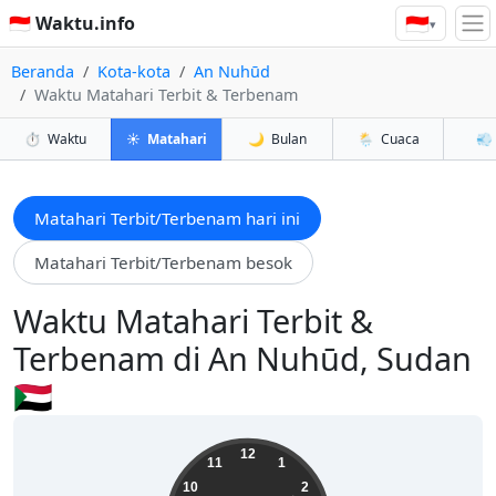
🇮🇩
🇮🇩 Waktu.info
▾
Beranda
Kota-kota
An Nuhūd
Waktu Matahari Terbit & Terbenam
⏱️
Waktu
☀️
Matahari
🌙
Bulan
🌦️
Cuaca
💨
Matahari Terbit/Terbenam hari ini
Matahari Terbit/Terbenam besok
Waktu Matahari Terbit &
Terbenam di An Nuhūd, Sudan
🇸🇩
07:10:40
12
11
1
10
2