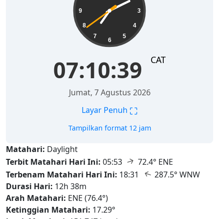
9
3
8
4
7
5
6
CAT
07:10:40
Jumat, 7 Agustus 2026
⛶
Layar Penuh
Tampilkan format 12 jam
Matahari:
Daylight
↑
Terbit Matahari Hari Ini:
05:53
72.4° ENE
↑
Terbenam Matahari Hari Ini:
18:31
287.5° WNW
Durasi Hari:
12h 38m
Arah Matahari:
ENE (76.4°)
Ketinggian Matahari:
17.29°