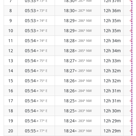
7
05:53
18:30
12h 37m
-0
73° E
287° NW
↑
↑
8
05:53
18:30
12h 36m
-0
73° E
287° NW
↑
↑
9
05:53
18:29
12h 35m
-0
74° E
286° NW
↑
↑
10
05:53
18:29
12h 35m
-0
74° E
286° NW
↑
↑
11
05:54
18:28
12h 34m
-0
74° E
286° NW
↑
↑
12
05:54
18:28
12h 34m
-0
74° E
285° NW
↑
↑
13
05:54
18:27
12h 33m
-0
75° E
285° NW
↑
↑
14
05:54
18:27
12h 32m
-0
75° E
285° NW
↑
↑
15
05:54
18:26
12h 32m
-0
75° E
284° NW
↑
↑
16
05:54
18:26
12h 31m
-0
76° E
284° NW
↑
↑
17
05:54
18:25
12h 31m
-0
76° E
284° NW
↑
↑
18
05:54
18:25
12h 30m
-0
76° E
283° NW
↑
↑
19
05:54
18:24
12h 29m
-0
77° E
283° NW
↑
↑
20
05:55
18:24
12h 29m
-0
77° E
283° NW
↑
↑