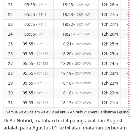
21
05:55
18:23
12h 28m
-0
77° E
282° NW
↑
↑
22
05:55
18:23
12h 27m
-0
78° E
282° NW
↑
↑
23
05:55
18:22
12h 27m
-0
78° E
282° NW
↑
↑
24
05:55
18:21
12h 26m
-0
78° E
281° NW
↑
↑
25
05:55
18:21
12h 25m
-0
79° ESE
281° WNW
↑
↑
26
05:55
18:20
12h 25m
-0
79° ESE
281° WNW
↑
↑
27
05:55
18:20
12h 24m
-0
80° ESE
280° WNW
↑
↑
28
05:55
18:19
12h 23m
-0
80° ESE
280° WNW
↑
↑
29
05:55
18:18
12h 23m
-0
80° ESE
280° WNW
↑
↑
30
05:55
18:18
12h 22m
-0
81° ESE
279° WNW
↑
↑
31
05:55
18:17
12h 21m
-0
81° ESE
279° WNW
↑
↑
Semua waktu dalam waktu lokal untuk An Nuhūd. Event Berikutnya Equinox
Di An Nuhūd, matahari terbit paling awal dari August
adalah pada Agustus 01 ke 04 atau matahari terbenam