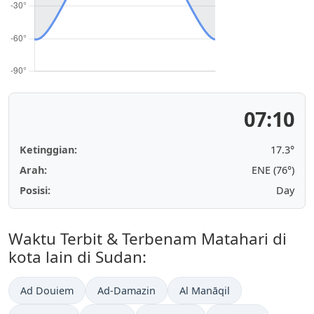
07:10
Ketinggian:
17.3°
Arah:
ENE (76°)
Posisi:
Day
Waktu Terbit & Terbenam Matahari di
kota lain di Sudan:
Ad Douiem
Ad-Damazin
Al Manāqil