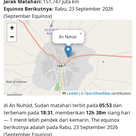
Jarak Matahari:
151.747 juta km
Equinox Berikutnya:
Rabu, 23 September 2026
(September Equinox)
+
×
−
An Nuhūd
Leaflet
|
©
OpenStreetMap
contributors
di An Nuhūd, Sudan matahari terbit pada
05:53
dan
terbenam pada
18:31
, memberikan
12h 38m
siang hari
— 1 menit lebih pendek dari kemarin. The equinox
berikutnya adalah pada Rabu, 23 September 2026
(September Equinox).