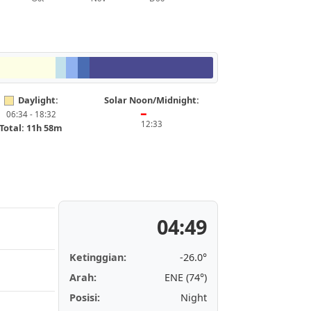
Daylight:
Solar Noon/Midnight:
06:34 - 18:32
━
12:33
Total: 11h 58m
04:49
Ketinggian:
-26.0°
Arah:
ENE (74°)
Posisi:
Night