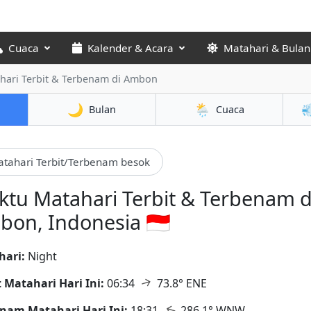
Cuaca
Kalender & Acara
Matahari & Bulan
hari Terbit & Terbenam
di Ambon
🌙
🌦️

Bulan
Cuaca
tahari Terbit/Terbenam besok
tu Matahari Terbit & Terbenam d
on, Indonesia 🇮🇩
hari:
Night
↑
t Matahari Hari Ini:
06:34
73.8° ENE
↑
nam Matahari Hari Ini:
18:31
286.1° WNW