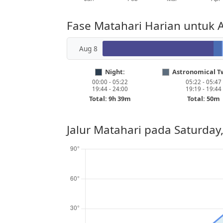
Fase Matahari Harian untuk
Aug 8
Night:
Astronomical Tw
00:00 - 05:22
05:22 - 05:47
19:44 - 24:00
19:19 - 19:44
Total: 9h 39m
Total: 50m
Jalur Matahari pada
Saturday