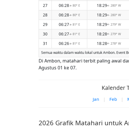
27
06:28
18:29
80° E
280° W
↑
↑
28
06:28
18:29
80° E
280° W
↑
↑
29
06:27
18:29
81° E
279° W
↑
↑
30
06:27
18:28
81° E
279° W
↑
↑
31
06:26
18:28
81° E
278° W
↑
↑
Semua waktu dalam waktu lokal untuk Ambon. Event B
Di Ambon, matahari terbit paling awal d
Agustus 01 ke 07.
Kalender T
Jan
|
Feb
|
2026 Grafik Matahari untuk