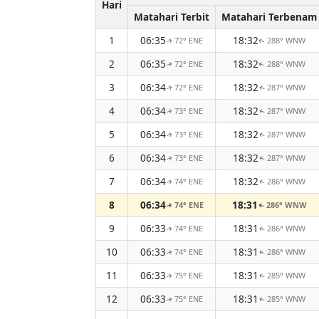
Hari
Matahari Terbit
Matahari Terbenam
1
06:35
18:32
72° ENE
288° WNW
↑
↑
2
06:35
18:32
72° ENE
288° WNW
↑
↑
3
06:34
18:32
72° ENE
287° WNW
↑
↑
4
06:34
18:32
73° ENE
287° WNW
↑
↑
5
06:34
18:32
73° ENE
287° WNW
↑
↑
6
06:34
18:32
73° ENE
287° WNW
↑
↑
7
06:34
18:32
74° ENE
286° WNW
↑
↑
8
06:34
18:31
74° ENE
286° WNW
↑
↑
9
06:33
18:31
74° ENE
286° WNW
↑
↑
10
06:33
18:31
74° ENE
286° WNW
↑
↑
11
06:33
18:31
75° ENE
285° WNW
↑
↑
12
06:33
18:31
75° ENE
285° WNW
↑
↑