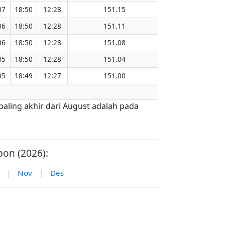
07
18:50
12:28
151.15
06
18:50
12:28
151.11
06
18:50
12:28
151.08
05
18:50
12:28
151.04
05
18:49
12:27
151.00
paling akhir dari August adalah pada
bon (2026):
|
Nov
|
Des