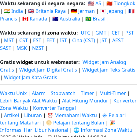
Waktu sekarang di negara-negara:
🇺🇸 AS
|
🇨🇳 Tiongkok
|
🇮🇳 India
|
🇬🇧 Britania Raya
|
🇩🇪 Jerman
|
🇯🇵 Jepang
|
🇫🇷
Prancis
|
🇨🇦 Kanada
|
🇦🇺 Australia
|
🇧🇷 Brasil
|
Waktu sekarang di
zona waktu
:
UTC
|
GMT
|
CET
|
PST
|
MST
|
CST
|
EST
|
EET
|
IST
|
Cina (CST)
|
JST
|
AEST
|
SAST
|
MSK
|
NZST
|
Gratis
widget
untuk webmaster:
Widget Jam Analog
Gratis
|
Widget Jam Digital Gratis
|
Widget Jam Teks Gratis
|
Widget Jam Kata Gratis
Waktu Unix
|
Alarm
|
Stopwatch
|
Timer
|
Multi-Timer
|
Lebih Banyak Alat Waktu
|
Alat Hitung Mundur
|
Konverter
Zona Waktu
|
Konverter Tanggal
|
Artikel
|
Liburan
|
⏰ Memahami Waktu
|
☀️ Pelajari
tentang Matahari
|
🌕 Pelajari tentang Bulan
|
🎉
Informasi Hari Libur Nasional
|
🌐 Informasi Zona Waktu