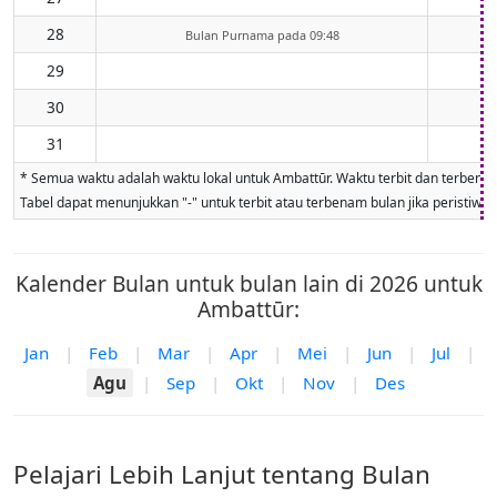
28
Bulan Purnama pada 09:48
29
30
31
* Semua waktu adalah waktu lokal untuk Ambattūr. Waktu terbit dan terbenam b
Tabel dapat menunjukkan "-" untuk terbit atau terbenam bulan jika peristiwa ti
Kalender Bulan untuk bulan lain di 2026 untuk
Ambattūr:
Jan
|
Feb
|
Mar
|
Apr
|
Mei
|
Jun
|
Jul
|
Agu
|
Sep
|
Okt
|
Nov
|
Des
Pelajari Lebih Lanjut tentang Bulan