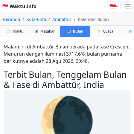
🇮🇩
🇮🇩 Waktu.info
▾
Beranda
Kota-kota
Ambattūr
Kalender Bulan
⏱️
Waktu
☀️
Matahari
🌙
Bulan
🌦️
Cuaca
💨
Malam ini di Ambattūr Bulan berada pada fase Crescent
Menurun dengan iluminasi 3717.6%; bulan purnama
berikutnya adalah 28 Agu 2026, 09:48.
Terbit Bulan, Tenggelam Bulan
& Fase di Ambattūr, India
🌘