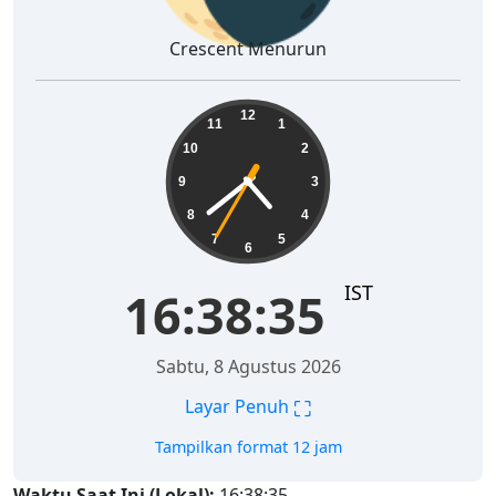
Crescent Menurun
16:38:36
12
11
1
10
2
9
3
8
4
7
5
6
IST
16:38:36
Sabtu, 8 Agustus 2026
⛶
Layar Penuh
Tampilkan format 12 jam
Waktu Saat Ini (Lokal):
16:38:36