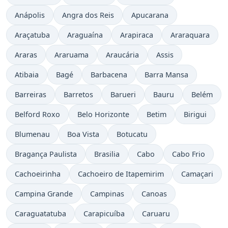
Anápolis
Angra dos Reis
Apucarana
Araçatuba
Araguaína
Arapiraca
Araraquara
Araras
Araruama
Araucária
Assis
Atibaia
Bagé
Barbacena
Barra Mansa
Barreiras
Barretos
Barueri
Bauru
Belém
Belford Roxo
Belo Horizonte
Betim
Birigui
Blumenau
Boa Vista
Botucatu
Bragança Paulista
Brasilia
Cabo
Cabo Frio
Cachoeirinha
Cachoeiro de Itapemirim
Camaçari
Campina Grande
Campinas
Canoas
Caraguatatuba
Carapicuíba
Caruaru