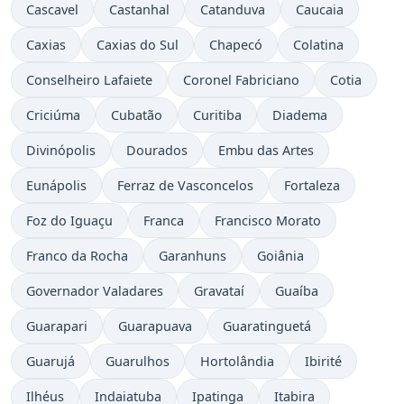
Cascavel
Castanhal
Catanduva
Caucaia
Caxias
Caxias do Sul
Chapecó
Colatina
Conselheiro Lafaiete
Coronel Fabriciano
Cotia
Criciúma
Cubatão
Curitiba
Diadema
Divinópolis
Dourados
Embu das Artes
Eunápolis
Ferraz de Vasconcelos
Fortaleza
Foz do Iguaçu
Franca
Francisco Morato
Franco da Rocha
Garanhuns
Goiânia
Governador Valadares
Gravataí
Guaíba
Guarapari
Guarapuava
Guaratinguetá
Guarujá
Guarulhos
Hortolândia
Ibirité
Ilhéus
Indaiatuba
Ipatinga
Itabira