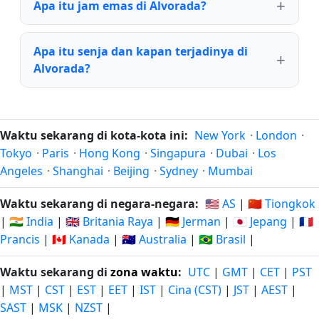
Apa itu jam emas di Alvorada?
Apa itu senja dan kapan terjadinya di
Alvorada?
Waktu sekarang di kota-kota ini:
New York
·
London
·
Tokyo
·
Paris
·
Hong Kong
·
Singapura
·
Dubai
·
Los
Angeles
·
Shanghai
·
Beijing
·
Sydney
·
Mumbai
Waktu sekarang di negara-negara:
🇺🇸 AS
|
🇨🇳 Tiongkok
|
🇮🇳 India
|
🇬🇧 Britania Raya
|
🇩🇪 Jerman
|
🇯🇵 Jepang
|
🇫🇷
Prancis
|
🇨🇦 Kanada
|
🇦🇺 Australia
|
🇧🇷 Brasil
|
Waktu sekarang di
zona waktu
:
UTC
|
GMT
|
CET
|
PST
|
MST
|
CST
|
EST
|
EET
|
IST
|
Cina (CST)
|
JST
|
AEST
|
SAST
|
MSK
|
NZST
|