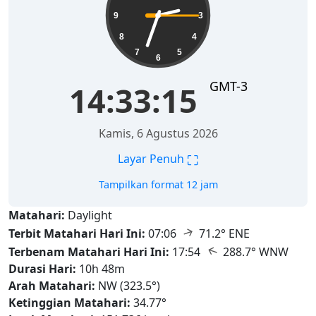
9
3
8
4
7
5
6
GMT-3
14:33:17
Kamis, 6 Agustus 2026
⛶
Layar Penuh
Tampilkan format 12 jam
Matahari:
Daylight
↑
Terbit Matahari Hari Ini:
07:06
71.2° ENE
↑
Terbenam Matahari Hari Ini:
17:54
288.7° WNW
Durasi Hari:
10h 48m
Arah Matahari:
NW (323.5°)
Ketinggian Matahari:
34.77°