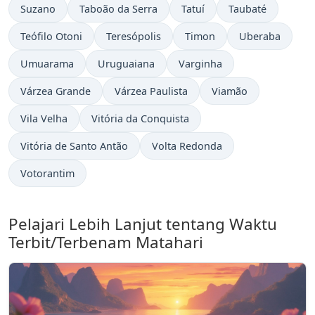
Suzano
Taboão da Serra
Tatuí
Taubaté
Teófilo Otoni
Teresópolis
Timon
Uberaba
Umuarama
Uruguaiana
Varginha
Várzea Grande
Várzea Paulista
Viamão
Vila Velha
Vitória da Conquista
Vitória de Santo Antão
Volta Redonda
Votorantim
Pelajari Lebih Lanjut tentang Waktu
Terbit/Terbenam Matahari