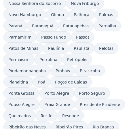
Nossa Senhora do Socorro
Nova Friburgo
Novo Hamburgo
Olinda
Palhoça
Palmas
Paraná
Paranaguá
Parauapebas
Parnaíba
Parnamirim
Passo Fundo
Passos
Patos de Minas
Paulínia
Paulista
Pelotas
Permaisuri
Petrolina
Petrópolis
Pindamonhangaba
Pinhais
Piracicaba
Planaltina
Poá
Poços de Caldas
Ponta Grossa
Porto Alegre
Porto Seguro
Pouso Alegre
Praia Grande
Presidente Prudente
Queimados
Recife
Resende
Ribeirão das Neves
Ribeirão Pires
Rio Branco