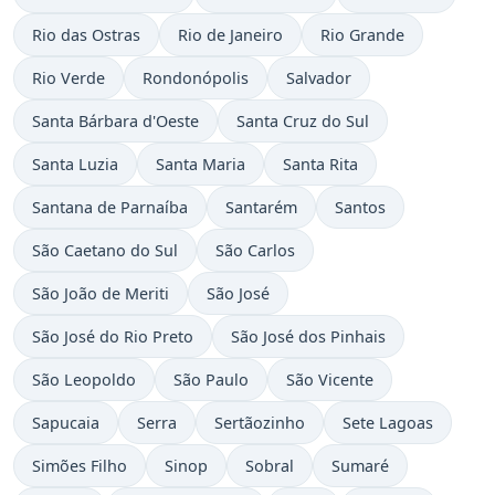
Rio das Ostras
Rio de Janeiro
Rio Grande
Rio Verde
Rondonópolis
Salvador
Santa Bárbara d'Oeste
Santa Cruz do Sul
Santa Luzia
Santa Maria
Santa Rita
Santana de Parnaíba
Santarém
Santos
São Caetano do Sul
São Carlos
São João de Meriti
São José
São José do Rio Preto
São José dos Pinhais
São Leopoldo
São Paulo
São Vicente
Sapucaia
Serra
Sertãozinho
Sete Lagoas
Simões Filho
Sinop
Sobral
Sumaré