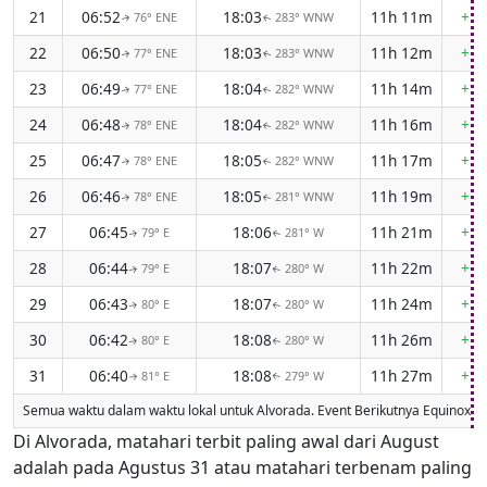
21
06:52
18:03
11h 11m
+1m
76° ENE
283° WNW
↑
↑
22
06:50
18:03
11h 12m
+1m
77° ENE
283° WNW
↑
↑
23
06:49
18:04
11h 14m
+1m
77° ENE
282° WNW
↑
↑
24
06:48
18:04
11h 16m
+1m
78° ENE
282° WNW
↑
↑
25
06:47
18:05
11h 17m
+1m
78° ENE
282° WNW
↑
↑
26
06:46
18:05
11h 19m
+1m
78° ENE
281° WNW
↑
↑
27
06:45
18:06
11h 21m
+1m
79° E
281° W
↑
↑
28
06:44
18:07
11h 22m
+1m
79° E
280° W
↑
↑
29
06:43
18:07
11h 24m
+1m
80° E
280° W
↑
↑
30
06:42
18:08
11h 26m
+1m
80° E
280° W
↑
↑
31
06:40
18:08
11h 27m
+1m
81° E
279° W
↑
↑
Semua waktu dalam waktu lokal untuk Alvorada. Event Berikutnya Equinox
Di Alvorada, matahari terbit paling awal dari August
adalah pada Agustus 31 atau matahari terbenam paling