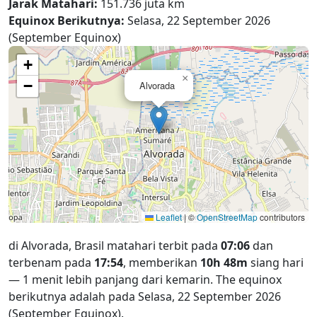
Jarak Matahari:
151.736 juta km
Equinox Berikutnya:
Selasa, 22 September 2026
(September Equinox)
+
×
−
Alvorada
Leaflet
|
©
OpenStreetMap
contributors
di Alvorada, Brasil matahari terbit pada
07:06
dan
terbenam pada
17:54
, memberikan
10h 48m
siang hari
— 1 menit lebih panjang dari kemarin. The equinox
berikutnya adalah pada Selasa, 22 September 2026
(September Equinox).