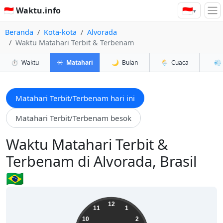
🇮🇩
🇮🇩 Waktu.info
▾
Beranda
Kota-kota
Alvorada
Waktu Matahari Terbit & Terbenam
⏱️
Waktu
☀️
Matahari
🌙
Bulan
🌦️
Cuaca
💨
Matahari Terbit/Terbenam hari ini
Matahari Terbit/Terbenam besok
Waktu Matahari Terbit &
Terbenam di Alvorada, Brasil
🇧🇷
14:33:17
12
11
1
10
2