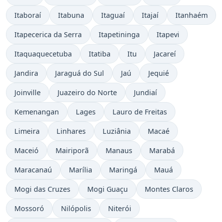
Itaboraí
Itabuna
Itaguaí
Itajaí
Itanhaém
Itapecerica da Serra
Itapetininga
Itapevi
Itaquaquecetuba
Itatiba
Itu
Jacareí
Jandira
Jaraguá do Sul
Jaú
Jequié
Joinville
Juazeiro do Norte
Jundiaí
Kemenangan
Lages
Lauro de Freitas
Limeira
Linhares
Luziânia
Macaé
Maceió
Mairiporã
Manaus
Marabá
Maracanaú
Marília
Maringá
Mauá
Mogi das Cruzes
Mogi Guaçu
Montes Claros
Mossoró
Nilópolis
Niterói