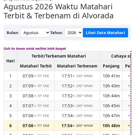
Agustus 2026
Waktu Matahari
Terbit & Terbenam di Alvorada
Bulan:
Tahun:
Lihat Data Matahari
Gulir ke kanan untuk melihat lebih banyak
Terbit/Terbenam Matahari
Cahaya sia
Hari
Matahari Terbit
Matahari Terbenam
Panjang
Perb
1
07:09
17:51
10h 41m
+1m
70° ENE
290° WNW
↑
↑
2
07:09
17:52
10h 43m
+1m
70° ENE
290° WNW
↑
↑
3
07:08
17:52
10h 44m
+1m
70° ENE
290° WNW
↑
↑
4
07:07
17:53
10h 45m
+1m
70° ENE
289° WNW
↑
↑
5
07:06
17:54
10h 47m
+1m
71° ENE
289° WNW
↑
↑
6
07:06
17:54
10h 48m
+1m
71° ENE
289° WNW
↑
↑