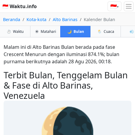
🇮🇩
🇮🇩 Waktu.info
▾
Beranda
Kota-kota
Alto Barinas
Kalender Bulan
⏱️
Waktu
☀️
Matahari
🌙
Bulan
🌦️
Cuaca
💨
Malam ini di Alto Barinas Bulan berada pada fase
Crescent Menurun dengan iluminasi 874.1%; bulan
purnama berikutnya adalah 28 Agu 2026, 00:18.
Terbit Bulan, Tenggelam Bulan
& Fase di Alto Barinas,
Venezuela
🌘