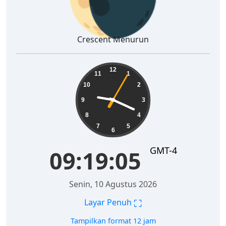
Crescent Menurun
09:19:06
12
11
1
10
2
9
3
8
4
7
5
6
GMT-4
09:19:06
Senin, 10 Agustus 2026
⛶
Layar Penuh
Tampilkan format 12 jam