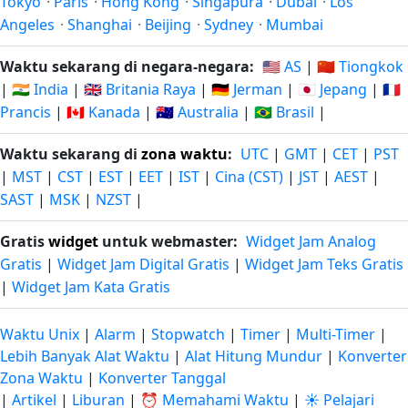
Tokyo
·
Paris
·
Hong Kong
·
Singapura
·
Dubai
·
Los
Angeles
·
Shanghai
·
Beijing
·
Sydney
·
Mumbai
Waktu sekarang di negara-negara:
🇺🇸 AS
|
🇨🇳 Tiongkok
|
🇮🇳 India
|
🇬🇧 Britania Raya
|
🇩🇪 Jerman
|
🇯🇵 Jepang
|
🇫🇷
Prancis
|
🇨🇦 Kanada
|
🇦🇺 Australia
|
🇧🇷 Brasil
|
Waktu sekarang di
zona waktu
:
UTC
|
GMT
|
CET
|
PST
|
MST
|
CST
|
EST
|
EET
|
IST
|
Cina (CST)
|
JST
|
AEST
|
SAST
|
MSK
|
NZST
|
Gratis
widget
untuk webmaster:
Widget Jam Analog
Gratis
|
Widget Jam Digital Gratis
|
Widget Jam Teks Gratis
|
Widget Jam Kata Gratis
Waktu Unix
|
Alarm
|
Stopwatch
|
Timer
|
Multi-Timer
|
Lebih Banyak Alat Waktu
|
Alat Hitung Mundur
|
Konverter
Zona Waktu
|
Konverter Tanggal
|
Artikel
|
Liburan
|
⏰ Memahami Waktu
|
☀️ Pelajari