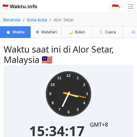
🇮🇩
🇮🇩 Waktu.info
▾
Beranda
Kota-kota
Alor Setar
⏱️
Waktu
☀️
Matahari
🌙
Bulan
🌦️
Cuaca
💨
Waktu saat ini di Alor Setar,
Malaysia 🇲🇾
15:34:17
12
11
1
10
2
9
3
8
4
7
5
6
GMT+8
15:34:17