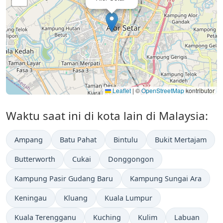
Leaflet
|
©
OpenStreetMap
kontributor
Waktu saat ini di kota lain di Malaysia:
Ampang
Batu Pahat
Bintulu
Bukit Mertajam
Butterworth
Cukai
Donggongon
Kampung Pasir Gudang Baru
Kampung Sungai Ara
Keningau
Kluang
Kuala Lumpur
Kuala Terengganu
Kuching
Kulim
Labuan