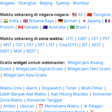
Angeles
·
Shanghai
·
Beijing
·
Sydney
·
Mumbai
Waktu sekarang di negara-negara:
🇺🇸 AS
|
🇨🇳 Tiongkok
|
🇮🇳 India
|
🇬🇧 Britania Raya
|
🇩🇪 Jerman
|
🇯🇵 Jepang
|
🇫🇷
Prancis
|
🇨🇦 Kanada
|
🇦🇺 Australia
|
🇧🇷 Brasil
|
Waktu sekarang di
zona waktu
:
UTC
|
GMT
|
CET
|
PST
|
MST
|
CST
|
EST
|
EET
|
IST
|
Cina (CST)
|
JST
|
AEST
|
SAST
|
MSK
|
NZST
|
Gratis
widget
untuk webmaster:
Widget Jam Analog
Gratis
|
Widget Jam Digital Gratis
|
Widget Jam Teks Gratis
|
Widget Jam Kata Gratis
Waktu Unix
|
Alarm
|
Stopwatch
|
Timer
|
Multi-Timer
|
Lebih Banyak Alat Waktu
|
Alat Hitung Mundur
|
Konverter
Zona Waktu
|
Konverter Tanggal
|
Artikel
|
Liburan
|
⏰ Memahami Waktu
|
☀️ Pelajari