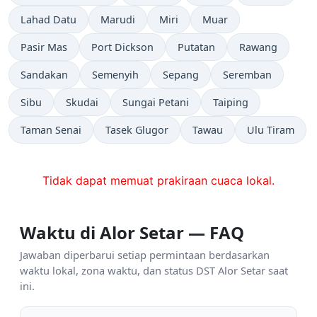
Lahad Datu
Marudi
Miri
Muar
Pasir Mas
Port Dickson
Putatan
Rawang
Sandakan
Semenyih
Sepang
Seremban
Sibu
Skudai
Sungai Petani
Taiping
Taman Senai
Tasek Glugor
Tawau
Ulu Tiram
Tidak dapat memuat prakiraan cuaca lokal.
Waktu di Alor Setar — FAQ
Jawaban diperbarui setiap permintaan berdasarkan
waktu lokal, zona waktu, dan status DST Alor Setar saat
ini.