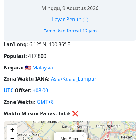
Minggu, 9 Agustus 2026
⛶
Layar Penuh
Tampilkan format 12 jam
Lat/Long:
6.12° N, 100.36° E
Populasi:
417,800
Negara:
🇲🇾
Malaysia
Zona Waktu IANA:
Asia/Kuala_Lumpur
UTC
Offset:
+08:00
Zona Waktu:
GMT+8
Waktu Musim Panas:
Tidak
❌
+
×
−
Alor Setar