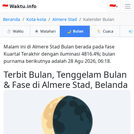
🇮🇩
🇮🇩 Waktu.info
▾
Beranda
Kota-kota
Almere Stad
Kalender Bulan
⏱️
Waktu
☀️
Matahari
🌙
Bulan
🌦️
Cuaca
💨
Malam ini di Almere Stad Bulan berada pada fase
Kuartal Terakhir dengan iluminasi 4816.4%; bulan
purnama berikutnya adalah 28 Agu 2026, 06:18.
Terbit Bulan, Tenggelam Bulan
& Fase di Almere Stad, Belanda
🌘