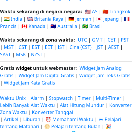
Waktu sekarang di negara-negara:
🇺🇸 AS
|
🇨🇳 Tiongkok
|
🇮🇳 India
|
🇬🇧 Britania Raya
|
🇩🇪 Jerman
|
🇯🇵 Jepang
|
🇫🇷
Prancis
|
🇨🇦 Kanada
|
🇦🇺 Australia
|
🇧🇷 Brasil
|
Waktu sekarang di
zona waktu
:
UTC
|
GMT
|
CET
|
PST
|
MST
|
CST
|
EST
|
EET
|
IST
|
Cina (CST)
|
JST
|
AEST
|
SAST
|
MSK
|
NZST
|
Gratis
widget
untuk webmaster:
Widget Jam Analog
Gratis
|
Widget Jam Digital Gratis
|
Widget Jam Teks Gratis
|
Widget Jam Kata Gratis
Waktu Unix
|
Alarm
|
Stopwatch
|
Timer
|
Multi-Timer
|
Lebih Banyak Alat Waktu
|
Alat Hitung Mundur
|
Konverter
Zona Waktu
|
Konverter Tanggal
|
Artikel
|
Liburan
|
⏰ Memahami Waktu
|
☀️ Pelajari
tentang Matahari
|
🌕 Pelajari tentang Bulan
|
🎉