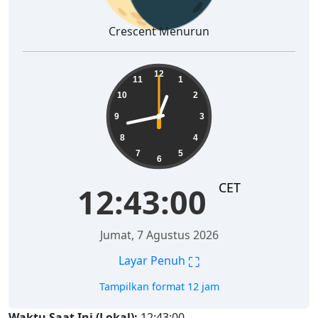
Crescent Menurun
12:43:01
12
11
1
10
2
9
3
8
4
7
5
6
CET
12:43:01
Jumat, 7 Agustus 2026
⛶
Layar Penuh
Tampilkan format 12 jam
Waktu Saat Ini (Lokal):
12:43:01