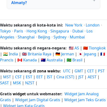
Almaty?
Waktu sekarang di kota-kota ini:
New York
·
London
·
Tokyo
·
Paris
·
Hong Kong
·
Singapura
·
Dubai
·
Los
Angeles
·
Shanghai
·
Beijing
·
Sydney
·
Mumbai
Waktu sekarang di negara-negara:
🇺🇸 AS
|
🇨🇳 Tiongkok
|
🇮🇳 India
|
🇬🇧 Britania Raya
|
🇩🇪 Jerman
|
🇯🇵 Jepang
|
🇫🇷
Prancis
|
🇨🇦 Kanada
|
🇦🇺 Australia
|
🇧🇷 Brasil
|
Waktu sekarang di
zona waktu
:
UTC
|
GMT
|
CET
|
PST
|
MST
|
CST
|
EST
|
EET
|
IST
|
Cina (CST)
|
JST
|
AEST
|
SAST
|
MSK
|
NZST
|
Gratis
widget
untuk webmaster:
Widget Jam Analog
Gratis
|
Widget Jam Digital Gratis
|
Widget Jam Teks Gratis
|
Widget Jam Kata Gratis