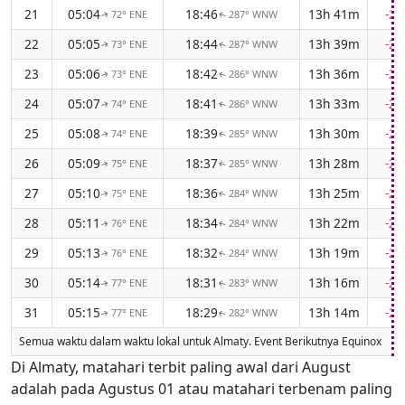
21
05:04
18:46
13h 41m
-2
72° ENE
287° WNW
↑
↑
22
05:05
18:44
13h 39m
-2
73° ENE
287° WNW
↑
↑
23
05:06
18:42
13h 36m
-2
73° ENE
286° WNW
↑
↑
24
05:07
18:41
13h 33m
-2
74° ENE
286° WNW
↑
↑
25
05:08
18:39
13h 30m
-2
74° ENE
285° WNW
↑
↑
26
05:09
18:37
13h 28m
-2
75° ENE
285° WNW
↑
↑
27
05:10
18:36
13h 25m
-2
75° ENE
284° WNW
↑
↑
28
05:11
18:34
13h 22m
-2
76° ENE
284° WNW
↑
↑
29
05:13
18:32
13h 19m
-2
76° ENE
284° WNW
↑
↑
30
05:14
18:31
13h 16m
-2
77° ENE
283° WNW
↑
↑
31
05:15
18:29
13h 14m
-2
77° ENE
282° WNW
↑
↑
Semua waktu dalam waktu lokal untuk Almaty. Event Berikutnya Equinox
Di Almaty, matahari terbit paling awal dari August
adalah pada Agustus 01 atau matahari terbenam paling