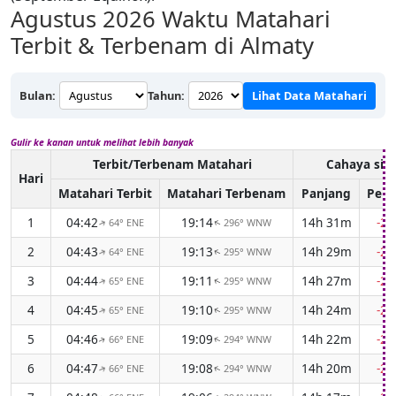
Agustus 2026
Waktu Matahari
Terbit & Terbenam di Almaty
Bulan:
Tahun:
Lihat Data Matahari
Gulir ke kanan untuk melihat lebih banyak
Terbit/Terbenam Matahari
Cahaya sia
Hari
Matahari Terbit
Matahari Terbenam
Panjang
Perb
1
04:42
19:14
14h 31m
-2
64° ENE
296° WNW
↑
↑
2
04:43
19:13
14h 29m
-2
64° ENE
295° WNW
↑
↑
3
04:44
19:11
14h 27m
-2
65° ENE
295° WNW
↑
↑
4
04:45
19:10
14h 24m
-2
65° ENE
295° WNW
↑
↑
5
04:46
19:09
14h 22m
-2
66° ENE
294° WNW
↑
↑
6
04:47
19:08
14h 20m
-2
66° ENE
294° WNW
↑
↑