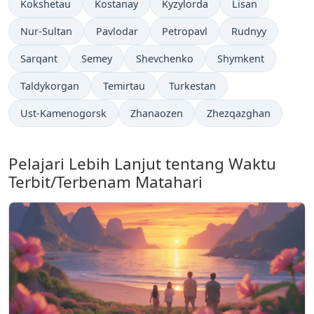
Kokshetau
Kostanay
Kyzylorda
Lisan
Nur-Sultan
Pavlodar
Petropavl
Rudnyy
Sarqant
Semey
Shevchenko
Shymkent
Taldykorgan
Temirtau
Turkestan
Ust-Kamenogorsk
Zhanaozen
Zhezqazghan
Pelajari Lebih Lanjut tentang Waktu
Terbit/Terbenam Matahari