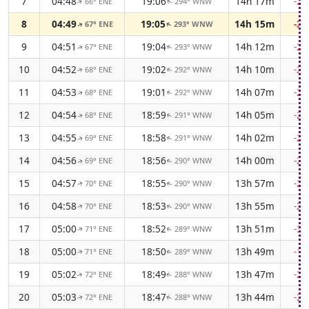
7
04:48
19:06
14h 17m
-2
66° ENE
294° WNW
↑
↑
8
04:49
19:05
14h 15m
-2
67° ENE
293° WNW
↑
↑
9
04:51
19:04
14h 12m
-2
67° ENE
293° WNW
↑
↑
10
04:52
19:02
14h 10m
-2
68° ENE
292° WNW
↑
↑
11
04:53
19:01
14h 07m
-2
68° ENE
292° WNW
↑
↑
12
04:54
18:59
14h 05m
-2
68° ENE
291° WNW
↑
↑
13
04:55
18:58
14h 02m
-2
69° ENE
291° WNW
↑
↑
14
04:56
18:56
14h 00m
-2
69° ENE
290° WNW
↑
↑
15
04:57
18:55
13h 57m
-2
70° ENE
290° WNW
↑
↑
16
04:58
18:53
13h 55m
-2
70° ENE
290° WNW
↑
↑
17
05:00
18:52
13h 51m
-3
71° ENE
289° WNW
↑
↑
18
05:00
18:50
13h 49m
-1
71° ENE
289° WNW
↑
↑
19
05:02
18:49
13h 47m
-2
72° ENE
288° WNW
↑
↑
20
05:03
18:47
13h 44m
-2
72° ENE
288° WNW
↑
↑