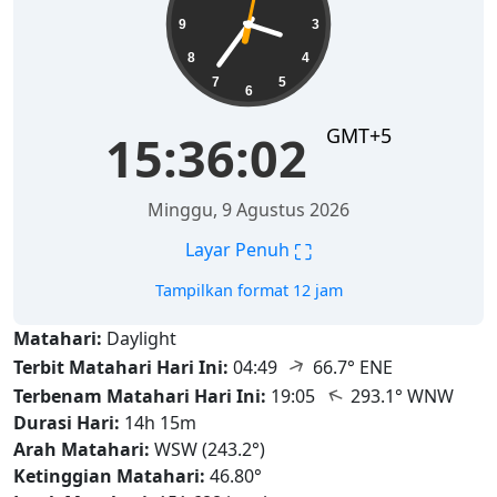
9
3
8
4
7
5
6
GMT+5
15:36:03
Minggu, 9 Agustus 2026
⛶
Layar Penuh
Tampilkan format 12 jam
Matahari:
Daylight
↑
Terbit Matahari Hari Ini:
04:49
66.7° ENE
↑
Terbenam Matahari Hari Ini:
19:05
293.1° WNW
Durasi Hari:
14h 15m
Arah Matahari:
WSW (243.2°)
Ketinggian Matahari:
46.80°