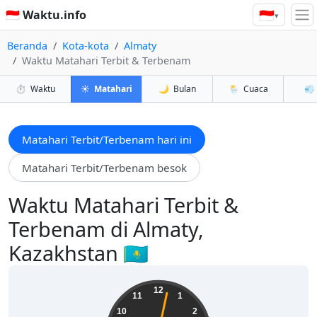
🇮🇩
🇮🇩 Waktu.info
▾
Beranda
Kota-kota
Almaty
Waktu Matahari Terbit & Terbenam
⏱️
Waktu
☀️
Matahari
🌙
Bulan
🌦️
Cuaca
💨
Matahari Terbit/Terbenam hari ini
Matahari Terbit/Terbenam besok
Waktu Matahari Terbit &
Terbenam di Almaty,
Kazakhstan 🇰🇿
15:36:03
12
11
1
10
2