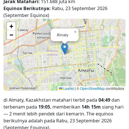
Jarak Matahari:
151.688 juta km
Equinox Berikutnya:
Rabu, 23 September 2026
(September Equinox)
+
×
−
Almaty
Leaflet
|
©
OpenStreetMap
contributors
di Almaty, Kazakhstan matahari terbit pada
04:49
dan
terbenam pada
19:05
, memberikan
14h 15m
siang hari
— 2 menit lebih pendek dari kemarin. The equinox
berikutnya adalah pada Rabu, 23 September 2026
(September Equinox).