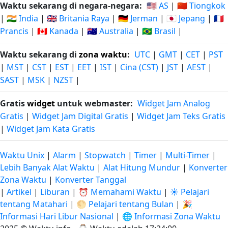
Waktu sekarang di negara-negara:
🇺🇸 AS
|
🇨🇳 Tiongkok
|
🇮🇳 India
|
🇬🇧 Britania Raya
|
🇩🇪 Jerman
|
🇯🇵 Jepang
|
🇫🇷
Prancis
|
🇨🇦 Kanada
|
🇦🇺 Australia
|
🇧🇷 Brasil
|
Waktu sekarang di
zona waktu
:
UTC
|
GMT
|
CET
|
PST
|
MST
|
CST
|
EST
|
EET
|
IST
|
Cina (CST)
|
JST
|
AEST
|
SAST
|
MSK
|
NZST
|
Gratis
widget
untuk webmaster:
Widget Jam Analog
Gratis
|
Widget Jam Digital Gratis
|
Widget Jam Teks Gratis
|
Widget Jam Kata Gratis
Waktu Unix
|
Alarm
|
Stopwatch
|
Timer
|
Multi-Timer
|
Lebih Banyak Alat Waktu
|
Alat Hitung Mundur
|
Konverter
Zona Waktu
|
Konverter Tanggal
|
Artikel
|
Liburan
|
⏰ Memahami Waktu
|
☀️ Pelajari
tentang Matahari
|
🌕 Pelajari tentang Bulan
|
🎉
Informasi Hari Libur Nasional
|
🌐 Informasi Zona Waktu