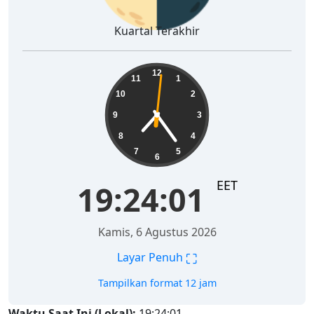
Kuartal Terakhir
19:24:02
12
11
1
10
2
9
3
8
4
7
5
6
EET
19:24:02
Kamis, 6 Agustus 2026
⛶
Layar Penuh
Tampilkan format 12 jam
Waktu Saat Ini (Lokal):
19:24:02