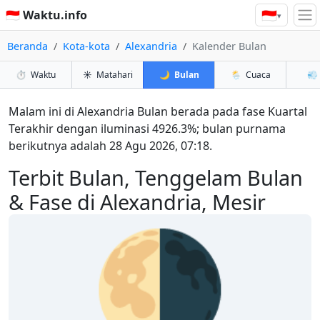
🇮🇩
🇮🇩 Waktu.info
▾
Beranda
Kota-kota
Alexandria
Kalender Bulan
⏱️
Waktu
☀️
Matahari
🌙
Bulan
🌦️
Cuaca
💨
Malam ini di Alexandria Bulan berada pada fase Kuartal
Terakhir dengan iluminasi 4926.3%; bulan purnama
berikutnya adalah 28 Agu 2026, 07:18.
Terbit Bulan, Tenggelam Bulan
& Fase di Alexandria, Mesir
🌗