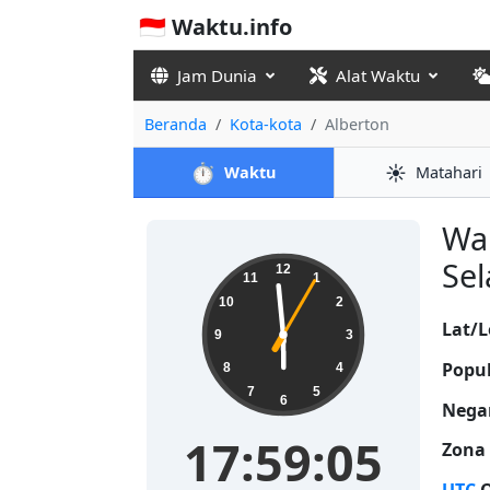
🇮🇩 Waktu.info
Jam Dunia
Alat Waktu
Beranda
Kota-kota
Alberton
⏱️
☀️
Waktu
Matahari
Wak
17:59:06
Sel
12
11
1
10
2
Lat/L
9
3
Popul
8
4
7
5
6
Nega
17:59:06
Zona