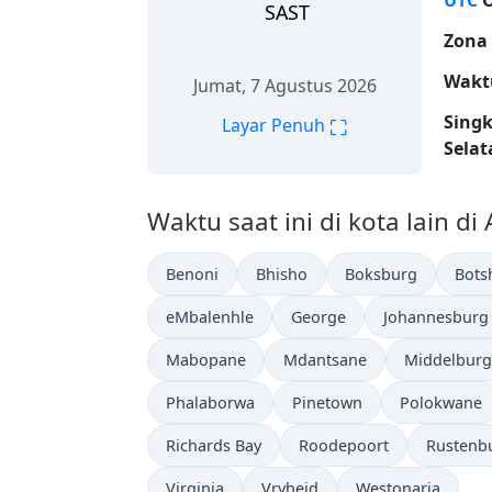
UTC
O
SAST
Zona
Wakt
Jumat, 7 Agustus 2026
Sing
⛶
Layar Penuh
Selat
Waktu saat ini di kota lain di 
Benoni
Bhisho
Boksburg
Bots
eMbalenhle
George
Johannesburg
Mabopane
Mdantsane
Middelburg
Phalaborwa
Pinetown
Polokwane
Richards Bay
Roodepoort
Rustenb
Virginia
Vryheid
Westonaria