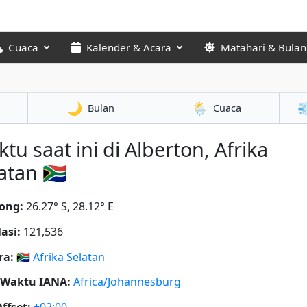
Cuaca
Kalender & Acara
Matahari & Bulan
🌙
🌦️

Bulan
Cuaca
tu saat ini di Alberton, Afrika
atan 🇿🇦
ong:
26.27° S, 28.12° E
asi:
121,536
ra:
🇿🇦
Afrika Selatan
 Waktu IANA:
Africa/Johannesburg