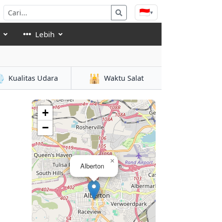
🇮🇩
▾
Lebih

🕌
Kualitas Udara
Waktu Salat
+
−
×
Alberton