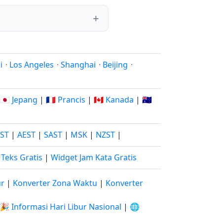
i
·
Los Angeles
·
Shanghai
·
Beijing
·
🇯🇵 Jepang
|
🇫🇷 Prancis
|
🇨🇦 Kanada
|
🇦🇺
JST
|
AEST
|
SAST
|
MSK
|
NZST
|
Teks Gratis
|
Widget Jam Kata Gratis
ur
|
Konverter Zona Waktu
|
Konverter
🎉 Informasi Hari Libur Nasional
|
🌐