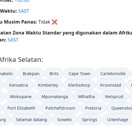
ffset:
+02:00
 Waktu:
SAST
u Musim Panas:
Tidak
❌
katan Zona Waktu Standar yang digunakan dalam Afrik
an:
SAST
Afrika Selatan:
habelo
Brakpan
Brits
Cape Town
Carletonville
Kensatria
Kimberley
Klerksdorp
Kroonstad
Mokopane
Mpumalanga
Mthatha
Nelspruit
Port Elizabeth
Potchefstroom
Pretoria
Queensto
urg
Selamat datang
Soweto
Springs
Uitenhage