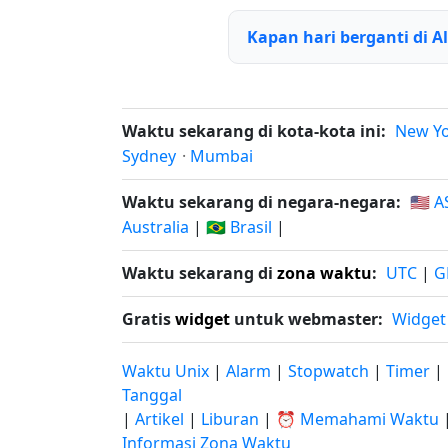
Kapan hari berganti di A
Waktu sekarang di kota-kota ini:
New Y
Sydney
·
Mumbai
Waktu sekarang di negara-negara:
🇺🇸 A
Australia
|
🇧🇷 Brasil
|
Waktu sekarang di
zona waktu
:
UTC
|
G
Gratis
widget
untuk webmaster:
Widget
Waktu Unix
|
Alarm
|
Stopwatch
|
Timer
|
Tanggal
|
Artikel
|
Liburan
|
⏰ Memahami Waktu
Informasi Zona Waktu