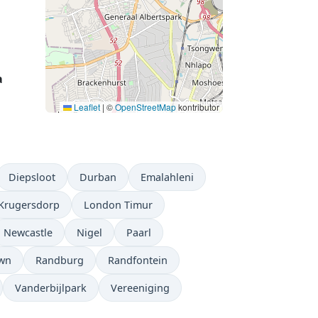
a
Leaflet
|
©
OpenStreetMap
kontributor
Diepsloot
Durban
Emalahleni
Krugersdorp
London Timur
Newcastle
Nigel
Paarl
wn
Randburg
Randfontein
Vanderbijlpark
Vereeniging