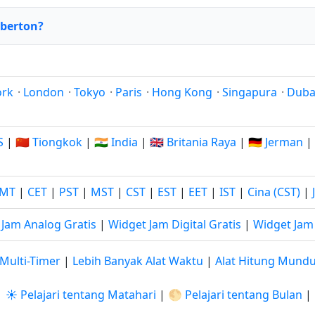
lberton?
ork
·
London
·
Tokyo
·
Paris
·
Hong Kong
·
Singapura
·
Duba
S
|
🇨🇳 Tiongkok
|
🇮🇳 India
|
🇬🇧 Britania Raya
|
🇩🇪 Jerman
|
MT
|
CET
|
PST
|
MST
|
CST
|
EST
|
EET
|
IST
|
Cina (CST)
|
 Jam Analog Gratis
|
Widget Jam Digital Gratis
|
Widget Jam 
Multi-Timer
|
Lebih Banyak Alat Waktu
|
Alat Hitung Mund
|
☀️ Pelajari tentang Matahari
|
🌕 Pelajari tentang Bulan
|