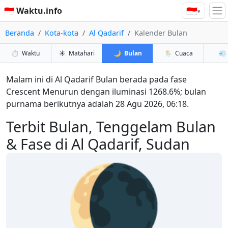
🇮🇩
🇮🇩 Waktu.info
▾
Beranda
Kota-kota
Al Qadarif
Kalender Bulan
⏱️
Waktu
☀️
Matahari
🌙
Bulan
🌦️
Cuaca
💨
Malam ini di Al Qadarif Bulan berada pada fase
Crescent Menurun dengan iluminasi 1268.6%; bulan
purnama berikutnya adalah 28 Agu 2026, 06:18.
Terbit Bulan, Tenggelam Bulan
& Fase di Al Qadarif, Sudan
🌘