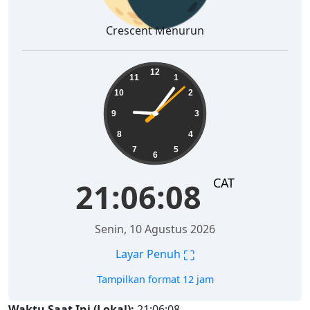
Crescent Menurun
21:06:09
12
11
1
10
2
9
3
8
4
7
5
6
CAT
21:06:09
Senin, 10 Agustus 2026
⛶
Layar Penuh
Tampilkan format 12 jam
Waktu Saat Ini (Lokal):
21:06:09