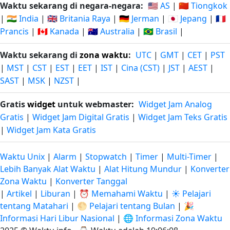
Waktu sekarang di negara-negara:
🇺🇸 AS
|
🇨🇳 Tiongkok
|
🇮🇳 India
|
🇬🇧 Britania Raya
|
🇩🇪 Jerman
|
🇯🇵 Jepang
|
🇫🇷
Prancis
|
🇨🇦 Kanada
|
🇦🇺 Australia
|
🇧🇷 Brasil
|
Waktu sekarang di
zona waktu
:
UTC
|
GMT
|
CET
|
PST
|
MST
|
CST
|
EST
|
EET
|
IST
|
Cina (CST)
|
JST
|
AEST
|
SAST
|
MSK
|
NZST
|
Gratis
widget
untuk webmaster:
Widget Jam Analog
Gratis
|
Widget Jam Digital Gratis
|
Widget Jam Teks Gratis
|
Widget Jam Kata Gratis
Waktu Unix
|
Alarm
|
Stopwatch
|
Timer
|
Multi-Timer
|
Lebih Banyak Alat Waktu
|
Alat Hitung Mundur
|
Konverter
Zona Waktu
|
Konverter Tanggal
|
Artikel
|
Liburan
|
⏰ Memahami Waktu
|
☀️ Pelajari
tentang Matahari
|
🌕 Pelajari tentang Bulan
|
🎉
Informasi Hari Libur Nasional
|
🌐 Informasi Zona Waktu