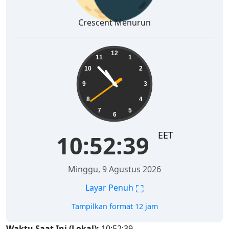
Crescent Menurun
10:52:40
12
11
1
10
2
9
3
8
4
7
5
6
EET
10:52:40
Minggu, 9 Agustus 2026
⛶
Layar Penuh
Tampilkan format 12 jam
Waktu Saat Ini (Lokal):
10:52:40