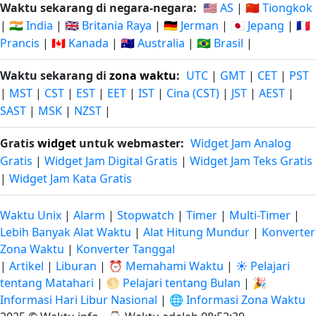
Waktu sekarang di negara-negara:
🇺🇸 AS
|
🇨🇳 Tiongkok
|
🇮🇳 India
|
🇬🇧 Britania Raya
|
🇩🇪 Jerman
|
🇯🇵 Jepang
|
🇫🇷
Prancis
|
🇨🇦 Kanada
|
🇦🇺 Australia
|
🇧🇷 Brasil
|
Waktu sekarang di
zona waktu
:
UTC
|
GMT
|
CET
|
PST
|
MST
|
CST
|
EST
|
EET
|
IST
|
Cina (CST)
|
JST
|
AEST
|
SAST
|
MSK
|
NZST
|
Gratis
widget
untuk webmaster:
Widget Jam Analog
Gratis
|
Widget Jam Digital Gratis
|
Widget Jam Teks Gratis
|
Widget Jam Kata Gratis
Waktu Unix
|
Alarm
|
Stopwatch
|
Timer
|
Multi-Timer
|
Lebih Banyak Alat Waktu
|
Alat Hitung Mundur
|
Konverter
Zona Waktu
|
Konverter Tanggal
|
Artikel
|
Liburan
|
⏰ Memahami Waktu
|
☀️ Pelajari
tentang Matahari
|
🌕 Pelajari tentang Bulan
|
🎉
Informasi Hari Libur Nasional
|
🌐 Informasi Zona Waktu