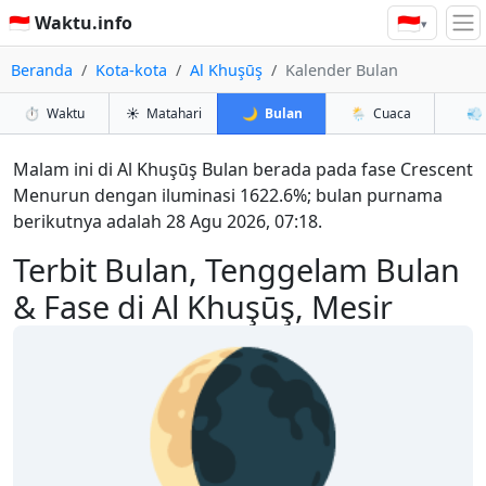
🇮🇩
🇮🇩 Waktu.info
▾
Beranda
Kota-kota
Al Khuşūş
Kalender Bulan
⏱️
Waktu
☀️
Matahari
🌙
Bulan
🌦️
Cuaca
💨
Malam ini di Al Khuşūş Bulan berada pada fase Crescent
Menurun dengan iluminasi 1622.6%; bulan purnama
berikutnya adalah 28 Agu 2026, 07:18.
Terbit Bulan, Tenggelam Bulan
& Fase di Al Khuşūş, Mesir
🌘