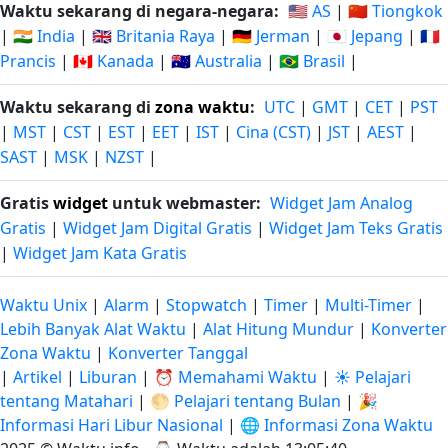
Waktu sekarang di negara-negara:
🇺🇸 AS
|
🇨🇳 Tiongkok
|
🇮🇳 India
|
🇬🇧 Britania Raya
|
🇩🇪 Jerman
|
🇯🇵 Jepang
|
🇫🇷
Prancis
|
🇨🇦 Kanada
|
🇦🇺 Australia
|
🇧🇷 Brasil
|
Waktu sekarang di
zona waktu
:
UTC
|
GMT
|
CET
|
PST
|
MST
|
CST
|
EST
|
EET
|
IST
|
Cina (CST)
|
JST
|
AEST
|
SAST
|
MSK
|
NZST
|
Gratis
widget
untuk webmaster:
Widget Jam Analog
Gratis
|
Widget Jam Digital Gratis
|
Widget Jam Teks Gratis
|
Widget Jam Kata Gratis
Waktu Unix
|
Alarm
|
Stopwatch
|
Timer
|
Multi-Timer
|
Lebih Banyak Alat Waktu
|
Alat Hitung Mundur
|
Konverter
Zona Waktu
|
Konverter Tanggal
|
Artikel
|
Liburan
|
⏰ Memahami Waktu
|
☀️ Pelajari
tentang Matahari
|
🌕 Pelajari tentang Bulan
|
🎉
Informasi Hari Libur Nasional
|
🌐 Informasi Zona Waktu