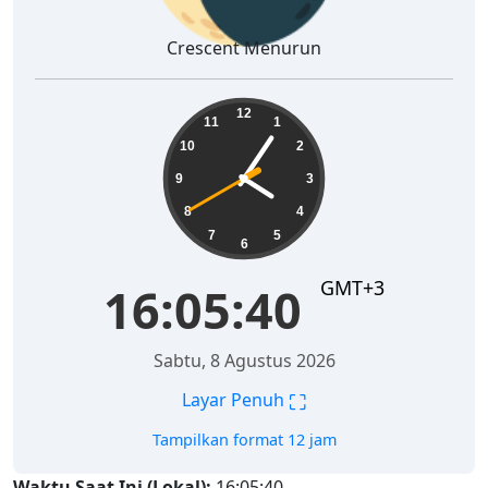
Crescent Menurun
16:05:41
12
11
1
10
2
9
3
8
4
7
5
6
GMT+3
16:05:41
Sabtu, 8 Agustus 2026
⛶
Layar Penuh
Tampilkan format 12 jam
Waktu Saat Ini (Lokal):
16:05:41