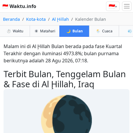
🇮🇩
🇮🇩 Waktu.info
▾
Beranda
Kota-kota
Al Ḩillah
Kalender Bulan
⏱️
Waktu
☀️
Matahari
🌙
Bulan
🌦️
Cuaca
💨
Malam ini di Al Ḩillah Bulan berada pada fase Kuartal
Terakhir dengan iluminasi 4973.8%; bulan purnama
berikutnya adalah 28 Agu 2026, 07:18.
Terbit Bulan, Tenggelam Bulan
& Fase di Al Ḩillah, Iraq
🌘