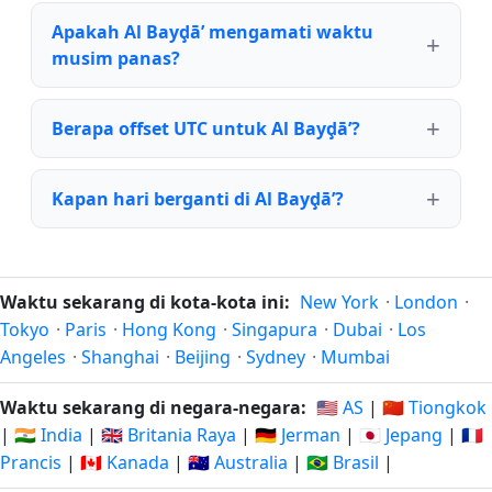
Apakah Al Bayḑā’ mengamati waktu
musim panas?
Berapa offset UTC untuk Al Bayḑā’?
Kapan hari berganti di Al Bayḑā’?
Waktu sekarang di kota-kota ini:
New York
·
London
·
Tokyo
·
Paris
·
Hong Kong
·
Singapura
·
Dubai
·
Los
Angeles
·
Shanghai
·
Beijing
·
Sydney
·
Mumbai
Waktu sekarang di negara-negara:
🇺🇸 AS
|
🇨🇳 Tiongkok
|
🇮🇳 India
|
🇬🇧 Britania Raya
|
🇩🇪 Jerman
|
🇯🇵 Jepang
|
🇫🇷
Prancis
|
🇨🇦 Kanada
|
🇦🇺 Australia
|
🇧🇷 Brasil
|