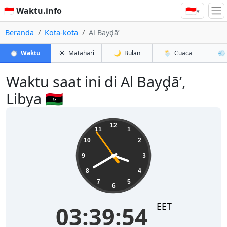
🇮🇩
🇮🇩 Waktu.info
▾
Beranda
Kota-kota
Al Bayḑā’
⏱️
Waktu
☀️
Matahari
🌙
Bulan
🌦️
Cuaca
💨
Waktu saat ini di Al Bayḑā’,
Libya 🇱🇾
03:39:55
12
11
1
10
2
9
3
8
4
7
5
6
EET
03:39:55