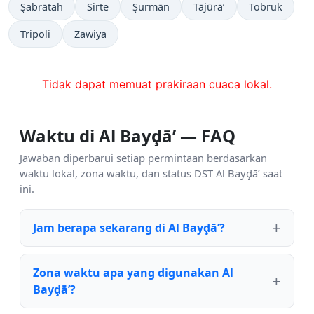
Şabrātah
Sirte
Şurmān
Tājūrā’
Tobruk
Tripoli
Zawiya
Tidak dapat memuat prakiraan cuaca lokal.
Waktu di Al Bayḑā’ — FAQ
Jawaban diperbarui setiap permintaan berdasarkan
waktu lokal, zona waktu, dan status DST Al Bayḑā’ saat
ini.
Jam berapa sekarang di Al Bayḑā’?
Zona waktu apa yang digunakan Al
Bayḑā’?