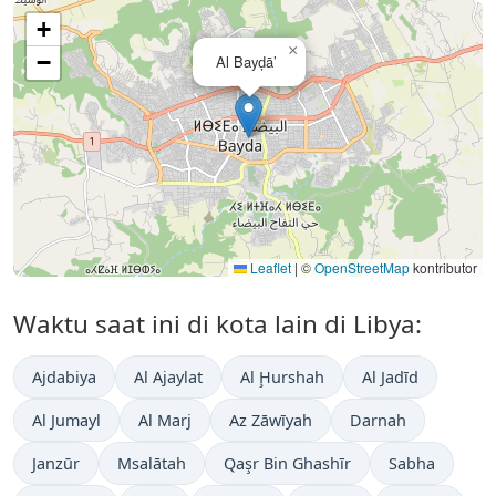
+
×
−
Al Bayḑā’
Leaflet
|
©
OpenStreetMap
kontributor
Waktu saat ini di kota lain di Libya:
Ajdabiya
Al Ajaylat
Al Ḩurshah
Al Jadīd
Al Jumayl
Al Marj
Az Zāwīyah
Darnah
Janzūr
Msalātah
Qaşr Bin Ghashīr
Sabha