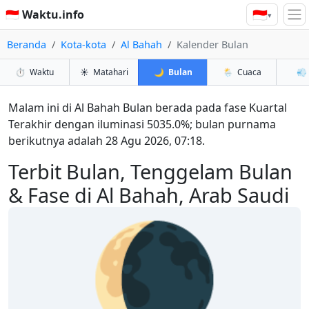
🇮🇩
🇮🇩 Waktu.info
▾
Beranda
Kota-kota
Al Bahah
Kalender Bulan
⏱️
Waktu
☀️
Matahari
🌙
Bulan
🌦️
Cuaca
💨
Malam ini di Al Bahah Bulan berada pada fase Kuartal
Terakhir dengan iluminasi 5035.0%; bulan purnama
berikutnya adalah 28 Agu 2026, 07:18.
Terbit Bulan, Tenggelam Bulan
& Fase di Al Bahah, Arab Saudi
🌘