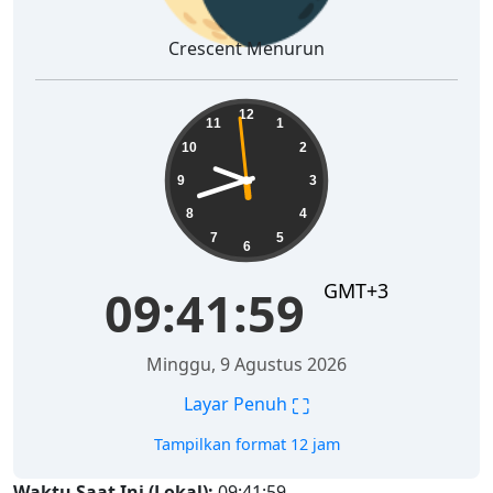
Crescent Menurun
09:42:00
12
11
1
10
2
9
3
8
4
7
5
6
GMT+3
09:42:00
Minggu, 9 Agustus 2026
⛶
Layar Penuh
Tampilkan format 12 jam
Waktu Saat Ini (Lokal):
09:42:00