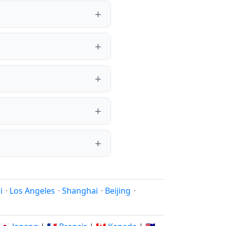
i
·
Los Angeles
·
Shanghai
·
Beijing
·