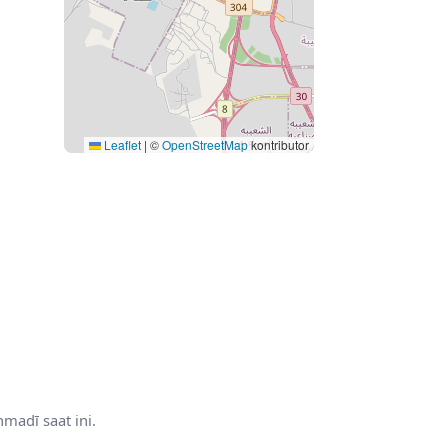
Leaflet
|
©
OpenStreetMap
kontributor
madī saat ini.