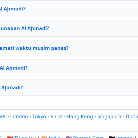
Al Aḩmadī?
gunakan Al Aḩmadī?
amati waktu musim panas?
 Al Aḩmadī?
l Aḩmadī?
ork
·
London
·
Tokyo
·
Paris
·
Hong Kong
·
Singapura
·
Duba