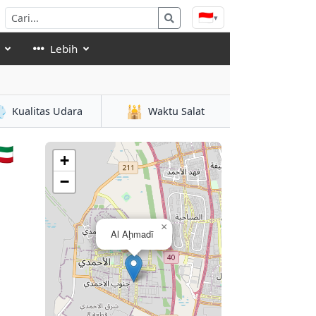
🇮🇩
▾
Lebih

🕌
Kualitas Udara
Waktu Salat
🇼
+
−
×
Al Aḩmadī