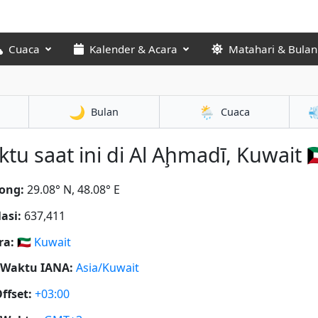
Cuaca
Kalender & Acara
Matahari & Bulan
🌙
🌦️

Bulan
Cuaca
tu saat ini di Al Aḩmadī, Kuwait 🇰
ong:
29.08° N, 48.08° E
asi:
637,411
ra:
🇰🇼
Kuwait
 Waktu IANA:
Asia/Kuwait
ffset:
+03:00