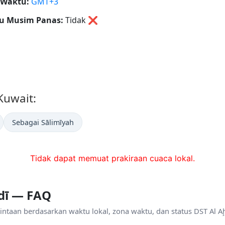
 Waktu:
GMT+3
u Musim Panas:
Tidak
❌
 Kuwait:
Sebagai Sālimīyah
Tidak dapat memuat prakiraan cuaca lokal.
dī — FAQ
ntaan berdasarkan waktu lokal, zona waktu, dan status DST Al Aḩ