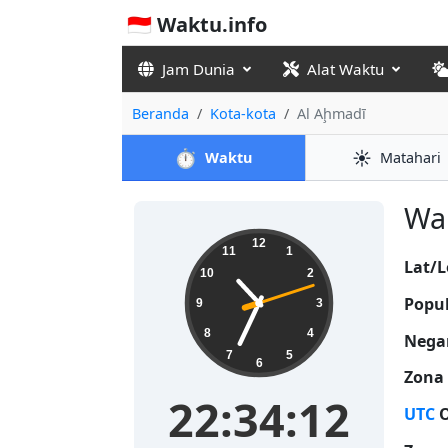
🇮🇩 Waktu.info
Jam Dunia
Alat Waktu
Beranda
Kota-kota
Al Aḩmadī
⏱️
☀️
Waktu
Matahari
Wak
22:34:12
12
11
1
Lat/L
10
2
Popul
9
3
8
4
Nega
7
5
6
Zona
22:34:12
UTC
O