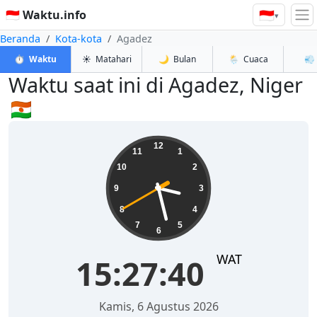
🇮🇩
🇮🇩 Waktu.info
▾
Beranda
Kota-kota
Agadez
⏱️
Waktu
☀️
Matahari
🌙
Bulan
🌦️
Cuaca
💨
Waktu saat ini di Agadez, Niger
🇳🇪
15:27:40
12
11
1
10
2
9
3
8
4
7
5
6
WAT
15:27:40
Kamis, 6 Agustus 2026