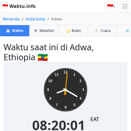
🇮🇩
🇮🇩 Waktu.info
▾
Beranda
Kota-kota
Adwa
⏱️
Waktu
☀️
Matahari
🌙
Bulan
🌦️
Cuaca
💨
Waktu saat ini di Adwa,
Ethiopia 🇪🇹
08:20:01
12
11
1
10
2
9
3
8
4
7
5
6
EAT
08:20:01