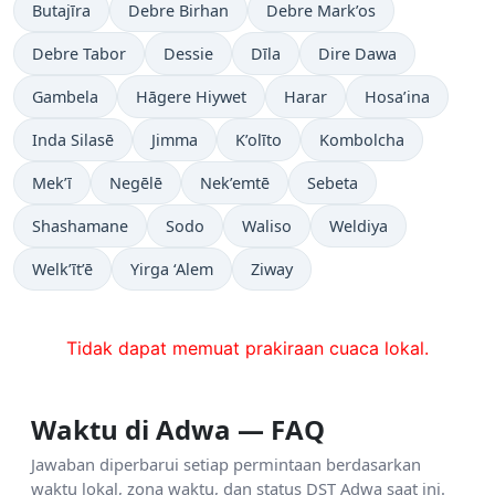
Butajīra
Debre Birhan
Debre Mark’os
Debre Tabor
Dessie
Dīla
Dire Dawa
Gambela
Hāgere Hiywet
Harar
Hosa’ina
Inda Silasē
Jimma
K’olīto
Kombolcha
Mek’ī
Negēlē
Nek’emtē
Sebeta
Shashamane
Sodo
Waliso
Weldiya
Welk’īt’ē
Yirga ‘Alem
Ziway
Tidak dapat memuat prakiraan cuaca lokal.
Waktu di Adwa — FAQ
Jawaban diperbarui setiap permintaan berdasarkan
waktu lokal, zona waktu, dan status DST Adwa saat ini.