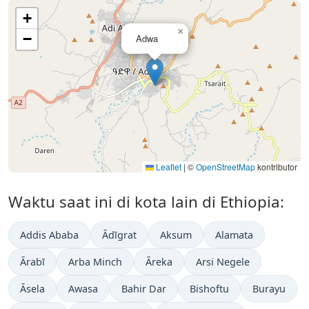
+
×
−
Adwa
Leaflet
|
©
OpenStreetMap
kontributor
Waktu saat ini di kota lain di Ethiopia:
Addis Ababa
Ādīgrat
Aksum
Alamata
Ārabī
Arba Minch
Āreka
Arsi Negele
Āsela
Awasa
Bahir Dar
Bishoftu
Burayu