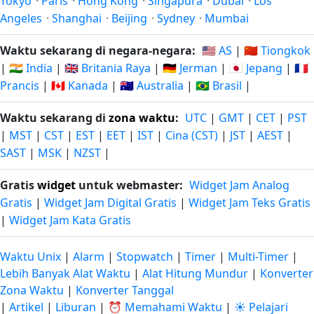
Tokyo
·
Paris
·
Hong Kong
·
Singapura
·
Dubai
·
Los
Angeles
·
Shanghai
·
Beijing
·
Sydney
·
Mumbai
Waktu sekarang di negara-negara:
🇺🇸 AS
|
🇨🇳 Tiongkok
|
🇮🇳 India
|
🇬🇧 Britania Raya
|
🇩🇪 Jerman
|
🇯🇵 Jepang
|
🇫🇷
Prancis
|
🇨🇦 Kanada
|
🇦🇺 Australia
|
🇧🇷 Brasil
|
Waktu sekarang di
zona waktu
:
UTC
|
GMT
|
CET
|
PST
|
MST
|
CST
|
EST
|
EET
|
IST
|
Cina (CST)
|
JST
|
AEST
|
SAST
|
MSK
|
NZST
|
Gratis
widget
untuk webmaster:
Widget Jam Analog
Gratis
|
Widget Jam Digital Gratis
|
Widget Jam Teks Gratis
|
Widget Jam Kata Gratis
Waktu Unix
|
Alarm
|
Stopwatch
|
Timer
|
Multi-Timer
|
Lebih Banyak Alat Waktu
|
Alat Hitung Mundur
|
Konverter
Zona Waktu
|
Konverter Tanggal
|
Artikel
|
Liburan
|
⏰ Memahami Waktu
|
☀️ Pelajari