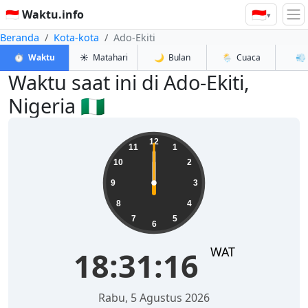
🇮🇩
🇮🇩 Waktu.info
▾
Beranda
Kota-kota
Ado-Ekiti
⏱️
Waktu
☀️
Matahari
🌙
Bulan
🌦️
Cuaca
💨
Waktu saat ini di Ado-Ekiti,
Nigeria 🇳🇬
22:12:57
12
11
1
10
2
9
3
8
4
7
5
6
WAT
22:12:57
Kamis, 6 Agustus 2026