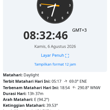
9
3
8
4
7
5
6
GMT+3
08:32:47
Kamis, 6 Agustus 2026
⛶
Layar Penuh
Tampilkan format 12 jam
Matahari:
Daylight
↑
Terbit Matahari Hari Ini:
05:17
69.0° ENE
↑
Terbenam Matahari Hari Ini:
18:54
290.8° WNW
Durasi Hari:
13h 37m
Arah Matahari:
E (94.2°)
Ketinggian Matahari:
39.53°