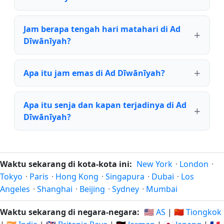
Jam berapa tengah hari matahari di Ad
Dīwānīyah?
Apa itu jam emas di Ad Dīwānīyah?
Apa itu senja dan kapan terjadinya di Ad
Dīwānīyah?
Waktu sekarang di kota-kota ini:
New York
·
London
·
Tokyo
·
Paris
·
Hong Kong
·
Singapura
·
Dubai
·
Los
Angeles
·
Shanghai
·
Beijing
·
Sydney
·
Mumbai
Waktu sekarang di negara-negara:
🇺🇸 AS
|
🇨🇳 Tiongkok