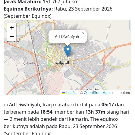
Jarak Matahari:
151.767 juta km
Equinox Berikutnya:
Rabu, 23 September 2026
(September Equinox)
+
×
−
Ad Dīwānīyah
Leaflet
|
©
OpenStreetMap
contributors
di Ad Dīwānīyah, Iraq matahari terbit pada
05:17
dan
terbenam pada
18:54
, memberikan
13h 37m
siang hari
— 2 menit lebih pendek dari kemarin. The equinox
berikutnya adalah pada Rabu, 23 September 2026
(September Equinox).