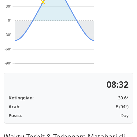
08:32
Ketinggian:
39.6°
Arah:
E (94°)
Posisi:
Day
Waktu Terbit & Terbenam Matahari di