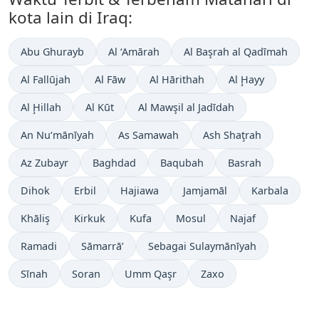
kota lain di Iraq:
Abu Ghurayb
Al ‘Amārah
Al Başrah al Qadīmah
Al Fallūjah
Al Fāw
Al Hārithah
Al Ḩayy
Al Ḩillah
Al Kūt
Al Mawşil al Jadīdah
An Nu‘mānīyah
As Samawah
Ash Shaţrah
Az Zubayr
Baghdad
Baqubah
Basrah
Dihok
Erbil
Hajiawa
Jamjamāl
Karbala
Khāliş
Kirkuk
Kufa
Mosul
Najaf
Ramadi
Sāmarrā’
Sebagai Sulaymānīyah
Sīnah
Soran
Umm Qaşr
Zaxo