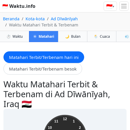
🇮🇩
🇮🇩 Waktu.info
▾
Beranda
Kota-kota
Ad Dīwānīyah
Waktu Matahari Terbit & Terbenam
⏱️
Waktu
☀️
Matahari
🌙
Bulan
🌦️
Cuaca
💨
Matahari Terbit/Terbenam hari ini
Matahari Terbit/Terbenam besok
Waktu Matahari Terbit &
Terbenam di Ad Dīwānīyah,
Iraq 🇮🇶
08:32:47
12
11
1
10
2