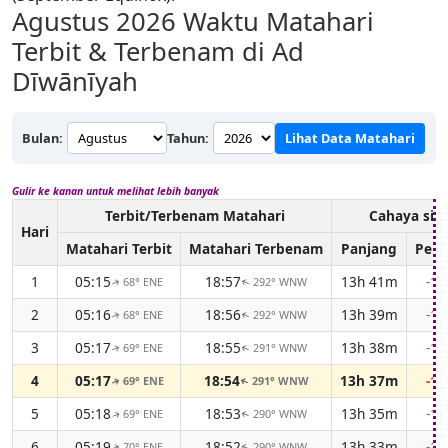
Agustus 2026
Waktu Matahari
Terbit & Terbenam di Ad
Dīwānīyah
Bulan:
Tahun:
Lihat Data Matahari
Gulir ke kanan untuk melihat lebih banyak
Terbit/Terbenam Matahari
Cahaya sia
Hari
Matahari Terbit
Matahari Terbenam
Panjang
Perb
1
05:15
18:57
13h 41m
-1
68° ENE
292° WNW
↑
↑
2
05:16
18:56
13h 39m
-1
68° ENE
292° WNW
↑
↑
3
05:17
18:55
13h 38m
-1
69° ENE
291° WNW
↑
↑
4
05:17
18:54
13h 37m
-1
69° ENE
291° WNW
↑
↑
5
05:18
18:53
13h 35m
-1
69° ENE
290° WNW
↑
↑
6
05:19
18:52
13h 33m
-1
70° ENE
290° WNW
↑
↑