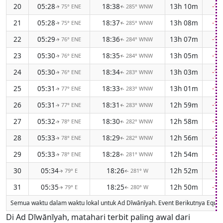
20
05:28
18:38
13h 10m
-1
75° ENE
285° WNW
↑
↑
21
05:28
18:37
13h 08m
-1
75° ENE
285° WNW
↑
↑
22
05:29
18:36
13h 07m
-1
76° ENE
284° WNW
↑
↑
23
05:30
18:35
13h 05m
-1
76° ENE
284° WNW
↑
↑
24
05:30
18:34
13h 03m
-1
76° ENE
283° WNW
↑
↑
25
05:31
18:33
13h 01m
-1
77° ENE
283° WNW
↑
↑
26
05:31
18:31
12h 59m
-1
77° ENE
283° WNW
↑
↑
27
05:32
18:30
12h 58m
-1
78° ENE
282° WNW
↑
↑
28
05:33
18:29
12h 56m
-1
78° ENE
282° WNW
↑
↑
29
05:33
18:28
12h 54m
-1
78° ENE
281° WNW
↑
↑
30
05:34
18:26
12h 52m
-1
79° E
281° W
↑
↑
31
05:35
18:25
12h 50m
-1
79° E
280° W
↑
↑
Semua waktu dalam waktu lokal untuk Ad Dīwānīyah. Event Berikutnya Equin
Di Ad Dīwānīyah, matahari terbit paling awal dari