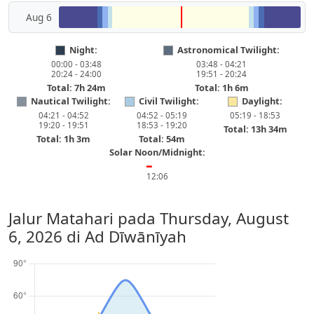
Aug 6
Night:
Astronomical Twilight:
00:00 - 03:48
03:48 - 04:21
20:24 - 24:00
19:51 - 20:24
Total: 7h 24m
Total: 1h 6m
Nautical Twilight:
Civil Twilight:
Daylight:
04:21 - 04:52
04:52 - 05:19
05:19 - 18:53
19:20 - 19:51
18:53 - 19:20
Total: 13h 34m
Total: 1h 3m
Total: 54m
Solar Noon/Midnight:
━
12:06
Jalur Matahari pada
Thursday, August
6, 2026
di Ad Dīwānīyah