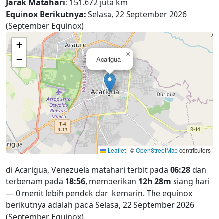
Jarak Matahari:
151.672 juta km
Equinox Berikutnya:
Selasa, 22 September 2026
(September Equinox)
+
×
−
Acarigua
Leaflet
|
©
OpenStreetMap
contributors
di Acarigua, Venezuela matahari terbit pada
06:28
dan
terbenam pada
18:56
, memberikan
12h 28m
siang hari
— 0 menit lebih pendek dari kemarin. The equinox
berikutnya adalah pada Selasa, 22 September 2026
(September Equinox).