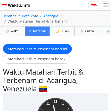
🇮🇩
🇮🇩 Waktu.info
▾
Beranda
Kota-kota
Acarigua
Waktu Matahari Terbit & Terbenam
⏱️
Waktu
☀️
Matahari
🌙
Bulan
🌦️
Cuaca
💨
Matahari Terbit/Terbenam hari ini
Matahari Terbit/Terbenam besok
Waktu Matahari Terbit &
Terbenam di Acarigua,
Venezuela 🇻🇪
04:58:20
12
11
1
10
2