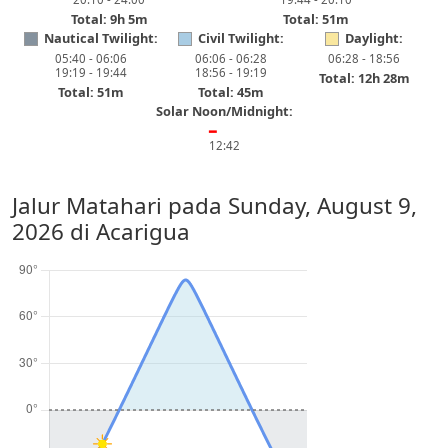
Total: 9h 5m
Total: 51m
Nautical Twilight:
Civil Twilight:
Daylight:
05:40 - 06:06
06:06 - 06:28
06:28 - 18:56
19:19 - 19:44
18:56 - 19:19
Total: 12h 28m
Total: 51m
Total: 45m
Solar Noon/Midnight:
━
12:42
Jalur Matahari pada
Sunday, August 9,
2026
di Acarigua