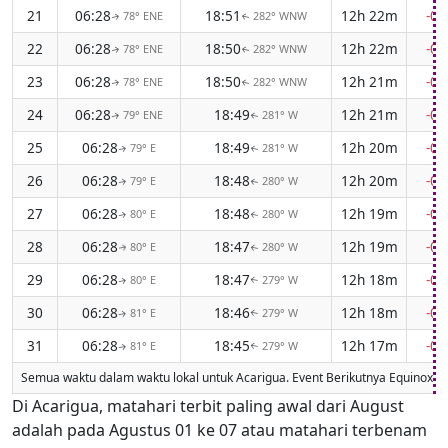
21
06:28
18:51
12h 22m
-0
78° ENE
282° WNW
↑
↑
22
06:28
18:50
12h 22m
-0
78° ENE
282° WNW
↑
↑
23
06:28
18:50
12h 21m
-0
78° ENE
282° WNW
↑
↑
24
06:28
18:49
12h 21m
-0
79° ENE
281° W
↑
↑
25
06:28
18:49
12h 20m
-0
79° E
281° W
↑
↑
26
06:28
18:48
12h 20m
-0
79° E
280° W
↑
↑
27
06:28
18:48
12h 19m
-0
80° E
280° W
↑
↑
28
06:28
18:47
12h 19m
-0
80° E
280° W
↑
↑
29
06:28
18:47
12h 18m
-0
80° E
279° W
↑
↑
30
06:28
18:46
12h 18m
-0
81° E
279° W
↑
↑
31
06:28
18:45
12h 17m
-0
81° E
279° W
↑
↑
Semua waktu dalam waktu lokal untuk Acarigua. Event Berikutnya Equinox
Di Acarigua, matahari terbit paling awal dari August
adalah pada Agustus 01 ke 07 atau matahari terbenam