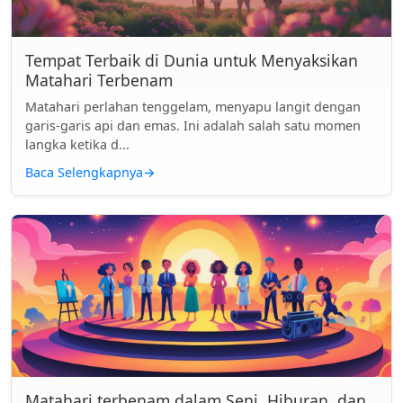
Tempat Terbaik di Dunia untuk Menyaksikan
Matahari Terbenam
Matahari perlahan tenggelam, menyapu langit dengan
garis-garis api dan emas. Ini adalah salah satu momen
langka ketika d...
Baca Selengkapnya
→
Matahari terbenam dalam Seni, Hiburan, dan