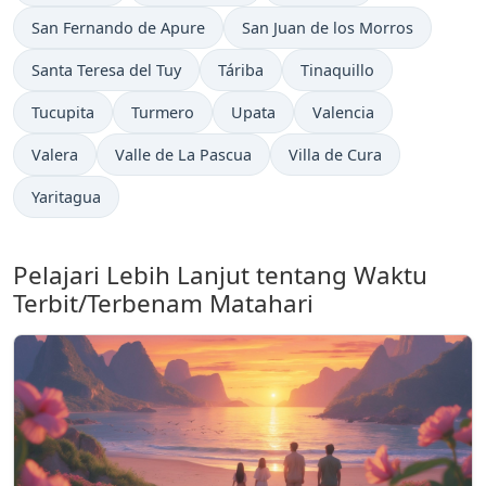
San Fernando de Apure
San Juan de los Morros
Santa Teresa del Tuy
Táriba
Tinaquillo
Tucupita
Turmero
Upata
Valencia
Valera
Valle de La Pascua
Villa de Cura
Yaritagua
Pelajari Lebih Lanjut tentang Waktu
Terbit/Terbenam Matahari