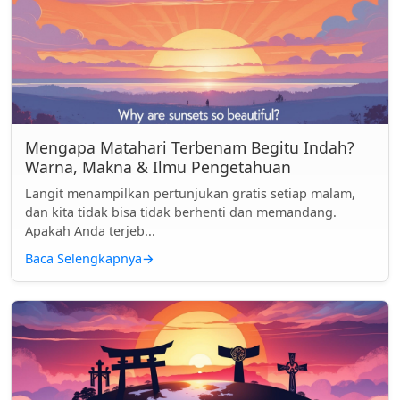
Mengapa Matahari Terbenam Begitu Indah?
Warna, Makna & Ilmu Pengetahuan
Langit menampilkan pertunjukan gratis setiap malam,
dan kita tidak bisa tidak berhenti dan memandang.
Apakah Anda terjeb...
Baca Selengkapnya
→