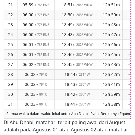
21
05:59
18:51
12h 51m
-1
76° ENE
284° WNW
↑
↑
22
06:00
18:50
12h 50m
-1
77° ENE
283° WNW
↑
↑
23
06:00
18:49
12h 48m
-1
77° ENE
283° WNW
↑
↑
24
06:00
18:48
12h 47m
-1
77° ENE
282° WNW
↑
↑
25
06:01
18:47
12h 46m
-1
78° ENE
282° WNW
↑
↑
26
06:01
18:46
12h 45m
-1
78° ENE
282° WNW
↑
↑
27
06:02
18:45
12h 43m
-1
78° ENE
281° WNW
↑
↑
28
06:02
18:44
12h 42m
-1
79° E
281° W
↑
↑
29
06:02
18:43
12h 41m
-1
79° E
280° W
↑
↑
30
06:03
18:42
12h 39m
-1
80° E
280° W
↑
↑
31
06:03
18:41
12h 38m
-1
80° E
280° W
↑
↑
Semua waktu dalam waktu lokal untuk Abu Dhabi. Event Berikutnya Equinox
Di Abu Dhabi, matahari terbit paling awal dari August
adalah pada Agustus 01 atau Agustus 02 atau matahari