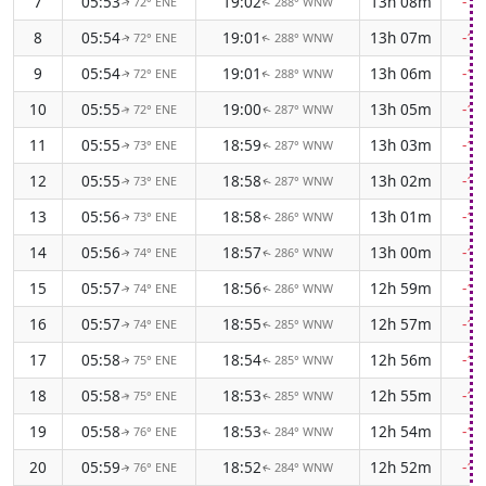
7
05:53
19:02
13h 08m
-1
72° ENE
288° WNW
↑
↑
8
05:54
19:01
13h 07m
-1
72° ENE
288° WNW
↑
↑
9
05:54
19:01
13h 06m
-1
72° ENE
288° WNW
↑
↑
10
05:55
19:00
13h 05m
-1
72° ENE
287° WNW
↑
↑
11
05:55
18:59
13h 03m
-1
73° ENE
287° WNW
↑
↑
12
05:55
18:58
13h 02m
-1
73° ENE
287° WNW
↑
↑
13
05:56
18:58
13h 01m
-1
73° ENE
286° WNW
↑
↑
14
05:56
18:57
13h 00m
-1
74° ENE
286° WNW
↑
↑
15
05:57
18:56
12h 59m
-1
74° ENE
286° WNW
↑
↑
16
05:57
18:55
12h 57m
-1
74° ENE
285° WNW
↑
↑
17
05:58
18:54
12h 56m
-1
75° ENE
285° WNW
↑
↑
18
05:58
18:53
12h 55m
-1
75° ENE
285° WNW
↑
↑
19
05:58
18:53
12h 54m
-1
76° ENE
284° WNW
↑
↑
20
05:59
18:52
12h 52m
-1
76° ENE
284° WNW
↑
↑