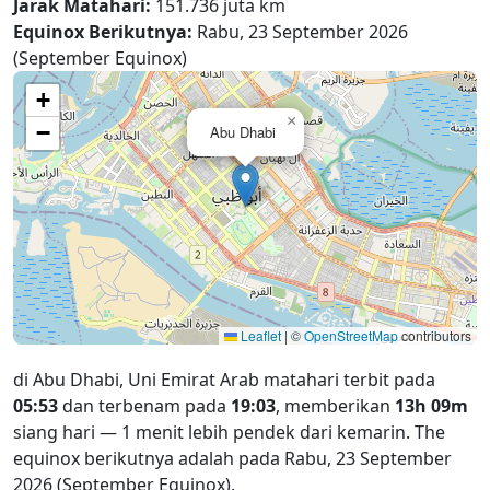
Jarak Matahari:
151.736 juta km
Equinox Berikutnya:
Rabu, 23 September 2026
(September Equinox)
+
×
−
Abu Dhabi
Leaflet
|
©
OpenStreetMap
contributors
di Abu Dhabi, Uni Emirat Arab matahari terbit pada
05:53
dan terbenam pada
19:03
, memberikan
13h 09m
siang hari — 1 menit lebih pendek dari kemarin. The
equinox berikutnya adalah pada Rabu, 23 September
2026 (September Equinox).