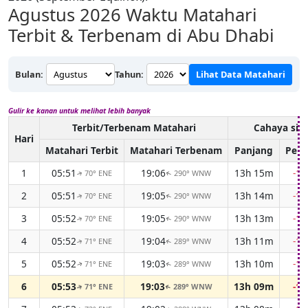
Agustus 2026
Waktu Matahari
Terbit & Terbenam di Abu Dhabi
Bulan:
Tahun:
Lihat Data Matahari
Gulir ke kanan untuk melihat lebih banyak
Terbit/Terbenam Matahari
Cahaya sia
Hari
Matahari Terbit
Matahari Terbenam
Panjang
Perb
1
05:51
19:06
13h 15m
-1
70° ENE
290° WNW
↑
↑
2
05:51
19:05
13h 14m
-1
70° ENE
290° WNW
↑
↑
3
05:52
19:05
13h 13m
-1
70° ENE
290° WNW
↑
↑
4
05:52
19:04
13h 11m
-1
71° ENE
289° WNW
↑
↑
5
05:52
19:03
13h 10m
-1
71° ENE
289° WNW
↑
↑
6
05:53
19:03
13h 09m
-1
71° ENE
289° WNW
↑
↑