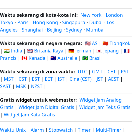
Waktu sekarang di kota-kota ini:
New York
·
London
·
Tokyo
·
Paris
·
Hong Kong
·
Singapura
·
Dubai
·
Los
Angeles
·
Shanghai
·
Beijing
·
Sydney
·
Mumbai
Waktu sekarang di negara-negara:
🇺🇸 AS
|
🇨🇳 Tiongkok
|
🇮🇳 India
|
🇬🇧 Britania Raya
|
🇩🇪 Jerman
|
🇯🇵 Jepang
|
🇫🇷
Prancis
|
🇨🇦 Kanada
|
🇦🇺 Australia
|
🇧🇷 Brasil
|
Waktu sekarang di
zona waktu
:
UTC
|
GMT
|
CET
|
PST
|
MST
|
CST
|
EST
|
EET
|
IST
|
Cina (CST)
|
JST
|
AEST
|
SAST
|
MSK
|
NZST
|
Gratis
widget
untuk webmaster:
Widget Jam Analog
Gratis
|
Widget Jam Digital Gratis
|
Widget Jam Teks Gratis
|
Widget Jam Kata Gratis
Waktu Unix
|
Alarm
|
Stopwatch
|
Timer
|
Multi-Timer
|