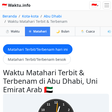
🇮🇩
🇮🇩 Waktu.info
▾
Beranda
Kota-kota
Abu Dhabi
Waktu Matahari Terbit & Terbenam
⏱️
Waktu
☀️
Matahari
🌙
Bulan
🌦️
Cuaca
💨
Matahari Terbit/Terbenam hari ini
Matahari Terbit/Terbenam besok
Waktu Matahari Terbit &
Terbenam di Abu Dhabi, Uni
Emirat Arab 🇦🇪
22:03:02
12
11
1
10
2