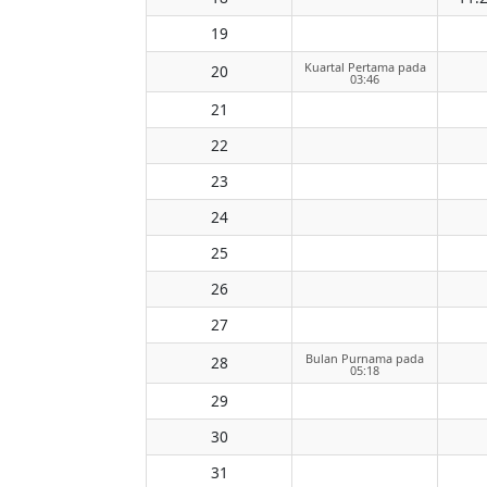
19
Kuartal Pertama pada
20
03:46
21
22
23
24
25
26
27
Bulan Purnama pada
28
05:18
29
30
31