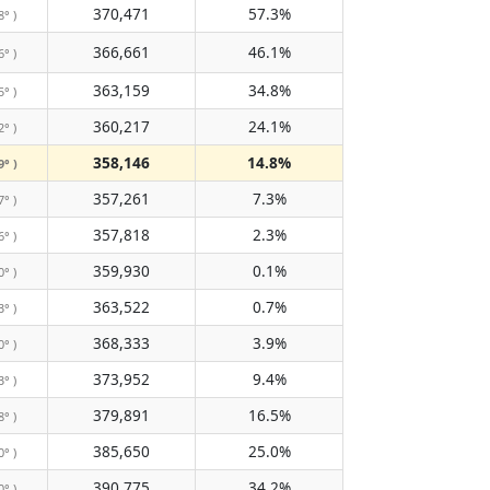
370,471
57.3%
8° )
366,661
46.1%
6° )
363,159
34.8%
5° )
360,217
24.1%
2° )
358,146
14.8%
9° )
357,261
7.3%
7° )
357,818
2.3%
6° )
359,930
0.1%
0° )
363,522
0.7%
3° )
368,333
3.9%
0° )
373,952
9.4%
3° )
379,891
16.5%
8° )
385,650
25.0%
0° )
390,775
34.2%
0° )