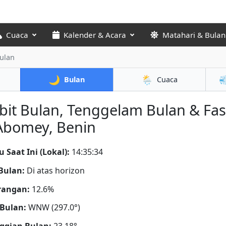
Cuaca
Kalender & Acara
Matahari & Bulan
ulan
🌙
🌦️

Bulan
Cuaca
bit Bulan, Tenggelam Bulan & Fa
Abomey, Benin
 Saat Ini (Lokal):
14:35:35
Bulan:
Di atas horizon
rangan:
12.6%
Bulan:
WNW (297.0°)