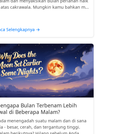
lam dan menyaksikan Bulan perlahan naik
 atas cakrawala. Mungkin kamu bahkan m...
aca Selengkapnya
→
engapa Bulan Terbenam Lebih
wal di Beberapa Malam?
nda menengadah suatu malam dan di sana
a - besar, cerah, dan tergantung tinggi.
lam berikutnya? Hilang sebelum Anda...