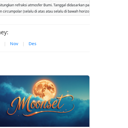
an refraksi atmosfer Bumi. Tanggal didasarkan pada kalender Gregorian. Iluminas
lan circumpolar (selalu di atas atau selalu di bawah horizon). Dua terbit atau ter
mey:
|
Nov
|
Des