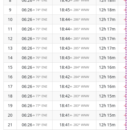
8
06:26
18:45
12h 18m
-0
74° ENE
286° WNW
↑
↑
9
06:26
18:45
12h 18m
-0
74° ENE
286° WNW
↑
↑
10
06:26
18:44
12h 17m
-0
74° ENE
286° WNW
↑
↑
11
06:26
18:44
12h 17m
-0
75° ENE
285° WNW
↑
↑
12
06:26
18:44
12h 17m
-0
75° ENE
285° WNW
↑
↑
13
06:26
18:43
12h 17m
-0
75° ENE
285° WNW
↑
↑
14
06:26
18:43
12h 16m
-0
76° ENE
284° WNW
↑
↑
15
06:26
18:43
12h 16m
-0
76° ENE
284° WNW
↑
↑
16
06:26
18:42
12h 16m
-0
76° ENE
284° WNW
↑
↑
17
06:26
18:42
12h 16m
-0
76° ENE
283° WNW
↑
↑
18
06:26
18:42
12h 15m
-0
77° ENE
283° WNW
↑
↑
19
06:26
18:41
12h 15m
-0
77° ENE
283° WNW
↑
↑
20
06:26
18:41
12h 15m
-0
77° ENE
282° WNW
↑
↑
21
06:26
18:41
12h 15m
-0
78° ENE
282° WNW
↑
↑