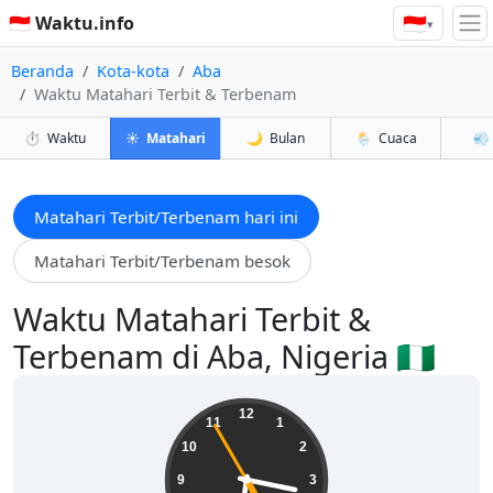
🇮🇩
🇮🇩 Waktu.info
▾
Beranda
Kota-kota
Aba
Waktu Matahari Terbit & Terbenam
⏱️
Waktu
☀️
Matahari
🌙
Bulan
🌦️
Cuaca
💨
Matahari Terbit/Terbenam hari ini
Matahari Terbit/Terbenam besok
Waktu Matahari Terbit &
Terbenam di Aba, Nigeria 🇳🇬
18:16:56
12
11
1
10
2
9
3