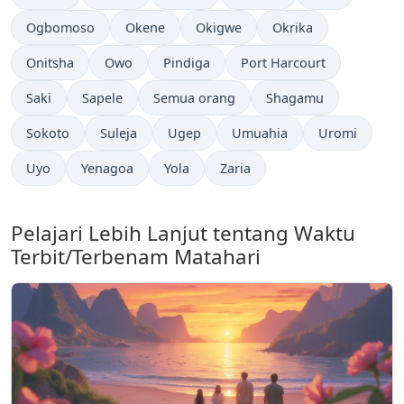
Ogbomoso
Okene
Okigwe
Okrika
Onitsha
Owo
Pindiga
Port Harcourt
Saki
Sapele
Semua orang
Shagamu
Sokoto
Suleja
Ugep
Umuahia
Uromi
Uyo
Yenagoa
Yola
Zaria
Pelajari Lebih Lanjut tentang Waktu
Terbit/Terbenam Matahari