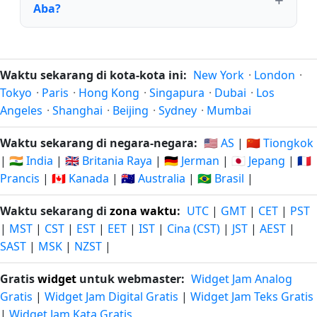
Aba?
Waktu sekarang di kota-kota ini:
New York
·
London
·
Tokyo
·
Paris
·
Hong Kong
·
Singapura
·
Dubai
·
Los
Angeles
·
Shanghai
·
Beijing
·
Sydney
·
Mumbai
Waktu sekarang di negara-negara:
🇺🇸 AS
|
🇨🇳 Tiongkok
|
🇮🇳 India
|
🇬🇧 Britania Raya
|
🇩🇪 Jerman
|
🇯🇵 Jepang
|
🇫🇷
Prancis
|
🇨🇦 Kanada
|
🇦🇺 Australia
|
🇧🇷 Brasil
|
Waktu sekarang di
zona waktu
:
UTC
|
GMT
|
CET
|
PST
|
MST
|
CST
|
EST
|
EET
|
IST
|
Cina (CST)
|
JST
|
AEST
|
SAST
|
MSK
|
NZST
|
Gratis
widget
untuk webmaster:
Widget Jam Analog
Gratis
|
Widget Jam Digital Gratis
|
Widget Jam Teks Gratis
|
Widget Jam Kata Gratis