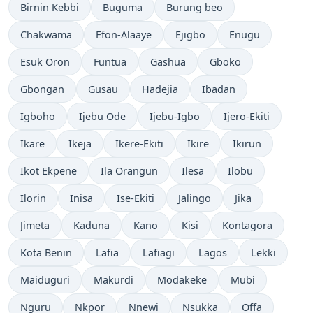
Birnin Kebbi
Buguma
Burung beo
Chakwama
Efon-Alaaye
Ejigbo
Enugu
Esuk Oron
Funtua
Gashua
Gboko
Gbongan
Gusau
Hadejia
Ibadan
Igboho
Ijebu Ode
Ijebu-Igbo
Ijero-Ekiti
Ikare
Ikeja
Ikere-Ekiti
Ikire
Ikirun
Ikot Ekpene
Ila Orangun
Ilesa
Ilobu
Ilorin
Inisa
Ise-Ekiti
Jalingo
Jika
Jimeta
Kaduna
Kano
Kisi
Kontagora
Kota Benin
Lafia
Lafiagi
Lagos
Lekki
Maiduguri
Makurdi
Modakeke
Mubi
Nguru
Nkpor
Nnewi
Nsukka
Offa