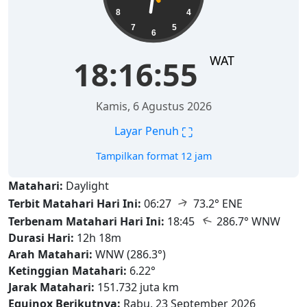
8
4
7
5
6
WAT
18:16:56
Kamis, 6 Agustus 2026
⛶
Layar Penuh
Tampilkan format 12 jam
Matahari:
Daylight
↑
Terbit Matahari Hari Ini:
06:27
73.2° ENE
↑
Terbenam Matahari Hari Ini:
18:45
286.7° WNW
Durasi Hari:
12h 18m
Arah Matahari:
WNW (286.3°)
Ketinggian Matahari:
6.22°
Jarak Matahari:
151.732 juta km
Equinox Berikutnya:
Rabu, 23 September 2026