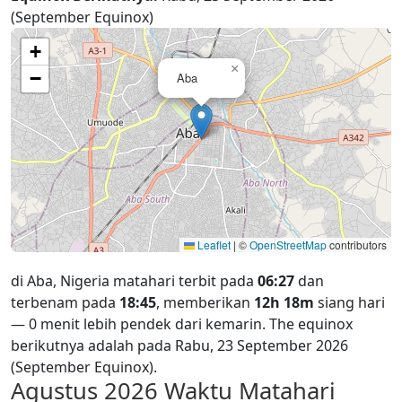
(September Equinox)
+
×
−
Aba
Leaflet
|
©
OpenStreetMap
contributors
di Aba, Nigeria matahari terbit pada
06:27
dan
terbenam pada
18:45
, memberikan
12h 18m
siang hari
— 0 menit lebih pendek dari kemarin. The equinox
berikutnya adalah pada Rabu, 23 September 2026
(September Equinox).
Agustus 2026
Waktu Matahari