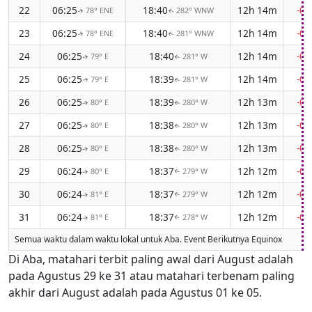
22
06:25
18:40
12h 14m
-0
78° ENE
282° WNW
↑
↑
23
06:25
18:40
12h 14m
-0
78° ENE
281° WNW
↑
↑
24
06:25
18:40
12h 14m
-0
79° E
281° W
↑
↑
25
06:25
18:39
12h 14m
-0
79° E
281° W
↑
↑
26
06:25
18:39
12h 13m
-0
80° E
280° W
↑
↑
27
06:25
18:38
12h 13m
-0
80° E
280° W
↑
↑
28
06:25
18:38
12h 13m
-0
80° E
280° W
↑
↑
29
06:24
18:37
12h 12m
-0
80° E
279° W
↑
↑
30
06:24
18:37
12h 12m
-0
81° E
279° W
↑
↑
31
06:24
18:37
12h 12m
-0
81° E
278° W
↑
↑
Semua waktu dalam waktu lokal untuk Aba. Event Berikutnya Equinox
Di Aba, matahari terbit paling awal dari August adalah
pada Agustus 29 ke 31 atau matahari terbenam paling
akhir dari August adalah pada Agustus 01 ke 05.