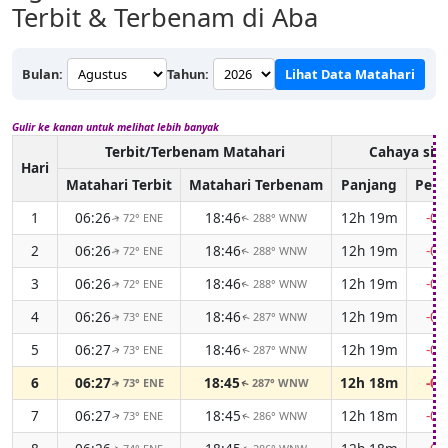
Terbit & Terbenam di Aba
Bulan:
Tahun:
Lihat Data Matahari
Gulir ke kanan untuk melihat lebih banyak
Terbit/Terbenam Matahari
Cahaya sia
Hari
Matahari Terbit
Matahari Terbenam
Panjang
Perb
1
06:26
18:46
12h 19m
-0
72° ENE
288° WNW
↑
↑
2
06:26
18:46
12h 19m
-0
72° ENE
288° WNW
↑
↑
3
06:26
18:46
12h 19m
-0
72° ENE
288° WNW
↑
↑
4
06:26
18:46
12h 19m
-0
73° ENE
287° WNW
↑
↑
5
06:27
18:46
12h 19m
-0
73° ENE
287° WNW
↑
↑
6
06:27
18:45
12h 18m
-0
73° ENE
287° WNW
↑
↑
7
06:27
18:45
12h 18m
-0
73° ENE
286° WNW
↑
↑