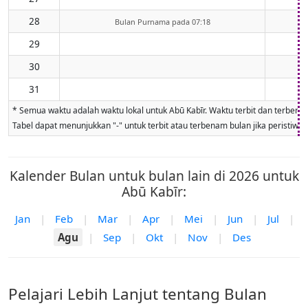
28
Bulan Purnama pada 07:18
29
30
31
* Semua waktu adalah waktu lokal untuk Abū Kabīr. Waktu terbit dan terbenam 
Tabel dapat menunjukkan "-" untuk terbit atau terbenam bulan jika peristiwa ti
Kalender Bulan untuk bulan lain di 2026 untuk
Abū Kabīr:
Jan
|
Feb
|
Mar
|
Apr
|
Mei
|
Jun
|
Jul
|
Agu
|
Sep
|
Okt
|
Nov
|
Des
Pelajari Lebih Lanjut tentang Bulan