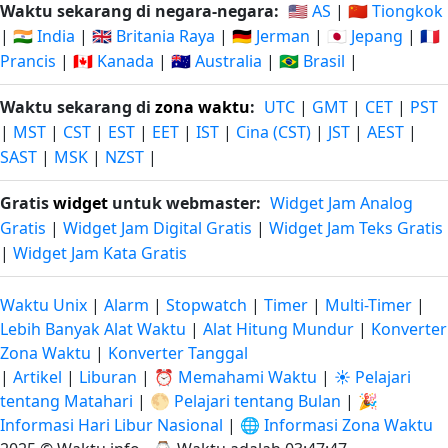
Waktu sekarang di negara-negara:
🇺🇸 AS
|
🇨🇳 Tiongkok
|
🇮🇳 India
|
🇬🇧 Britania Raya
|
🇩🇪 Jerman
|
🇯🇵 Jepang
|
🇫🇷
Prancis
|
🇨🇦 Kanada
|
🇦🇺 Australia
|
🇧🇷 Brasil
|
Waktu sekarang di
zona waktu
:
UTC
|
GMT
|
CET
|
PST
|
MST
|
CST
|
EST
|
EET
|
IST
|
Cina (CST)
|
JST
|
AEST
|
SAST
|
MSK
|
NZST
|
Gratis
widget
untuk webmaster:
Widget Jam Analog
Gratis
|
Widget Jam Digital Gratis
|
Widget Jam Teks Gratis
|
Widget Jam Kata Gratis
Waktu Unix
|
Alarm
|
Stopwatch
|
Timer
|
Multi-Timer
|
Lebih Banyak Alat Waktu
|
Alat Hitung Mundur
|
Konverter
Zona Waktu
|
Konverter Tanggal
|
Artikel
|
Liburan
|
⏰ Memahami Waktu
|
☀️ Pelajari
tentang Matahari
|
🌕 Pelajari tentang Bulan
|
🎉
Informasi Hari Libur Nasional
|
🌐 Informasi Zona Waktu