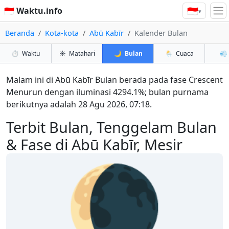
🇮🇩
🇮🇩 Waktu.info
▾
Beranda
Kota-kota
Abū Kabīr
Kalender Bulan
⏱️
Waktu
☀️
Matahari
🌙
Bulan
🌦️
Cuaca
💨
Malam ini di Abū Kabīr Bulan berada pada fase Crescent
Menurun dengan iluminasi 4294.1%; bulan purnama
berikutnya adalah 28 Agu 2026, 07:18.
Terbit Bulan, Tenggelam Bulan
& Fase di Abū Kabīr, Mesir
🌘