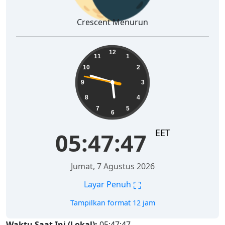
Crescent Menurun
05:47:48
12
11
1
10
2
9
3
8
4
7
5
6
EET
05:47:48
Jumat, 7 Agustus 2026
⛶
Layar Penuh
Tampilkan format 12 jam
Waktu Saat Ini (Lokal):
05:47:48