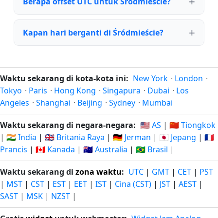
Berapa offset UTC untuk Śródmieście?
Kapan hari berganti di Śródmieście?
Waktu sekarang di kota-kota ini:
New York
·
London
·
Tokyo
·
Paris
·
Hong Kong
·
Singapura
·
Dubai
·
Los
Angeles
·
Shanghai
·
Beijing
·
Sydney
·
Mumbai
Waktu sekarang di negara-negara:
🇺🇸 AS
|
🇨🇳 Tiongkok
|
🇮🇳 India
|
🇬🇧 Britania Raya
|
🇩🇪 Jerman
|
🇯🇵 Jepang
|
🇫🇷
Prancis
|
🇨🇦 Kanada
|
🇦🇺 Australia
|
🇧🇷 Brasil
|
Waktu sekarang di
zona waktu
:
UTC
|
GMT
|
CET
|
PST
|
MST
|
CST
|
EST
|
EET
|
IST
|
Cina (CST)
|
JST
|
AEST
|
SAST
|
MSK
|
NZST
|