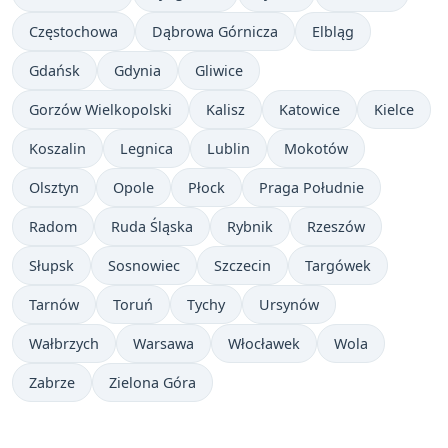
Częstochowa
Dąbrowa Górnicza
Elbląg
Gdańsk
Gdynia
Gliwice
Gorzów Wielkopolski
Kalisz
Katowice
Kielce
Koszalin
Legnica
Lublin
Mokotów
Olsztyn
Opole
Płock
Praga Południe
Radom
Ruda Śląska
Rybnik
Rzeszów
Słupsk
Sosnowiec
Szczecin
Targówek
Tarnów
Toruń
Tychy
Ursynów
Wałbrzych
Warsawa
Włocławek
Wola
Zabrze
Zielona Góra