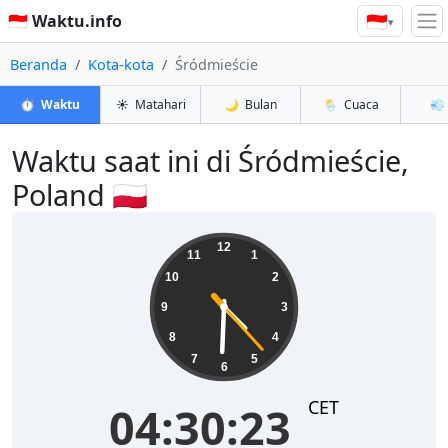
🇮🇩
🇮🇩 Waktu.info
▾
Beranda
Kota-kota
Śródmieście
⏱️
Waktu
☀️
Matahari
🌙
Bulan
🌦️
Cuaca
💨
Waktu saat ini di Śródmieście,
Poland 🇵🇱
04:30:23
12
11
1
10
2
9
3
8
4
7
5
6
CET
04:30:23