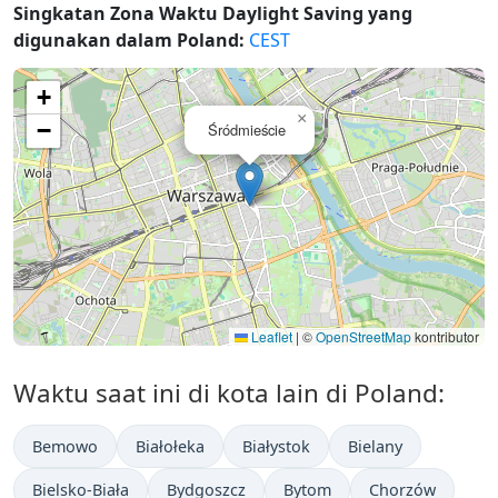
Singkatan Zona Waktu Daylight Saving yang
digunakan dalam Poland:
CEST
+
×
−
Śródmieście
Leaflet
|
©
OpenStreetMap
kontributor
Waktu saat ini di kota lain di Poland:
Bemowo
Białołeka
Białystok
Bielany
Bielsko-Biała
Bydgoszcz
Bytom
Chorzów