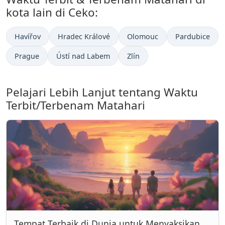
kota lain di Ceko:
Havířov
Hradec Králové
Olomouc
Pardubice
Prague
Ústí nad Labem
Zlín
Pelajari Lebih Lanjut tentang Waktu
Terbit/Terbenam Matahari
Tempat Terbaik di Dunia untuk Menyaksikan