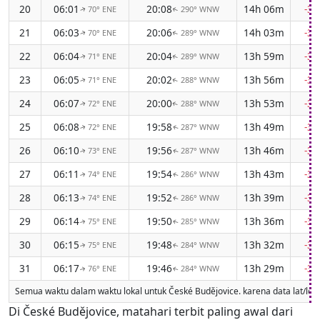
20
06:01
20:08
14h 06m
-3
70° ENE
290° WNW
↑
↑
21
06:03
20:06
14h 03m
-3
70° ENE
289° WNW
↑
↑
22
06:04
20:04
13h 59m
-3
71° ENE
289° WNW
↑
↑
23
06:05
20:02
13h 56m
-3
71° ENE
288° WNW
↑
↑
24
06:07
20:00
13h 53m
-3
72° ENE
288° WNW
↑
↑
25
06:08
19:58
13h 49m
-3
72° ENE
287° WNW
↑
↑
26
06:10
19:56
13h 46m
-3
73° ENE
287° WNW
↑
↑
27
06:11
19:54
13h 43m
-3
74° ENE
286° WNW
↑
↑
28
06:13
19:52
13h 39m
-3
74° ENE
286° WNW
↑
↑
29
06:14
19:50
13h 36m
-3
75° ENE
285° WNW
↑
↑
30
06:15
19:48
13h 32m
-3
75° ENE
284° WNW
↑
↑
31
06:17
19:46
13h 29m
-3
76° ENE
284° WNW
↑
↑
Semua waktu dalam waktu lokal untuk České Budějovice. karena data lat/lon/t
Di České Budějovice, matahari terbit paling awal dari