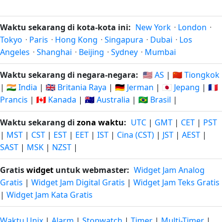
Waktu sekarang di kota-kota ini:
New York
·
London
·
Tokyo
·
Paris
·
Hong Kong
·
Singapura
·
Dubai
·
Los
Angeles
·
Shanghai
·
Beijing
·
Sydney
·
Mumbai
Waktu sekarang di negara-negara:
🇺🇸 AS
|
🇨🇳 Tiongkok
|
🇮🇳 India
|
🇬🇧 Britania Raya
|
🇩🇪 Jerman
|
🇯🇵 Jepang
|
🇫🇷
Prancis
|
🇨🇦 Kanada
|
🇦🇺 Australia
|
🇧🇷 Brasil
|
Waktu sekarang di
zona waktu
:
UTC
|
GMT
|
CET
|
PST
|
MST
|
CST
|
EST
|
EET
|
IST
|
Cina (CST)
|
JST
|
AEST
|
SAST
|
MSK
|
NZST
|
Gratis
widget
untuk webmaster:
Widget Jam Analog
Gratis
|
Widget Jam Digital Gratis
|
Widget Jam Teks Gratis
|
Widget Jam Kata Gratis
Waktu Unix
|
Alarm
|
Stopwatch
|
Timer
|
Multi-Timer
|