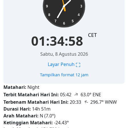
9
3
8
4
7
5
6
CET
01:34:59
Sabtu, 8 Agustus 2026
⛶
Layar Penuh
Tampilkan format 12 jam
Matahari:
Night
↑
Terbit Matahari Hari Ini:
05:42
63.0° ENE
↑
Terbenam Matahari Hari Ini:
20:33
296.7° WNW
Durasi Hari:
14h 51m
Arah Matahari:
N (7.0°)
Ketinggian Matahari:
-24.43°