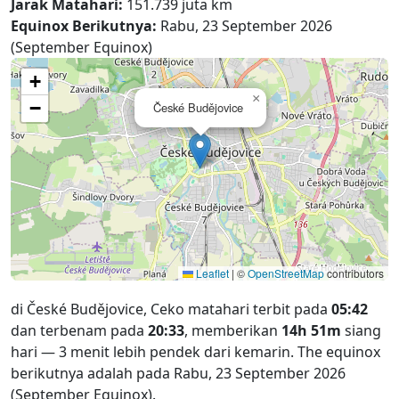
Jarak Matahari:
151.739 juta km
Equinox Berikutnya:
Rabu, 23 September 2026
(September Equinox)
+
×
−
České Budějovice
Leaflet
|
©
OpenStreetMap
contributors
di České Budějovice, Ceko matahari terbit pada
05:42
dan terbenam pada
20:33
, memberikan
14h 51m
siang
hari — 3 menit lebih pendek dari kemarin. The equinox
berikutnya adalah pada Rabu, 23 September 2026
(September Equinox).