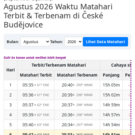
Agustus 2026
Waktu Matahari
Terbit & Terbenam di České
Budějovice
Bulan:
Tahun:
Lihat Data Matahari
Gulir ke kanan untuk melihat lebih banyak
Terbit/Terbenam Matahari
Cahaya sia
Hari
Matahari Terbit
Matahari Terbenam
Panjang
Perb
1
05:35
20:40
15h 05m
-2
61° ENE
299° WNW
↑
↑
2
05:36
20:39
15h 02m
-2
61° ENE
298° WNW
↑
↑
3
05:37
20:37
14h 59m
-2
62° ENE
298° WNW
↑
↑
4
05:39
20:36
14h 57m
-2
62° ENE
298° WNW
↑
↑
5
05:40
20:34
14h 54m
-2
63° ENE
297° WNW
↑
↑
6
05:42
20:33
14h 51m
-2
63° ENE
297° WNW
↑
↑