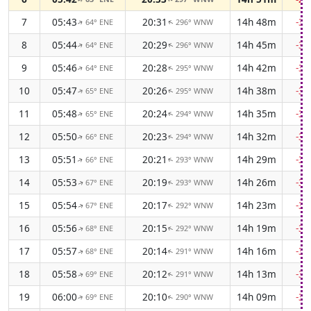
7
05:43
20:31
14h 48m
-3
64° ENE
296° WNW
↑
↑
8
05:44
20:29
14h 45m
-3
64° ENE
296° WNW
↑
↑
9
05:46
20:28
14h 42m
-3
64° ENE
295° WNW
↑
↑
10
05:47
20:26
14h 38m
-3
65° ENE
295° WNW
↑
↑
11
05:48
20:24
14h 35m
-3
65° ENE
294° WNW
↑
↑
12
05:50
20:23
14h 32m
-3
66° ENE
294° WNW
↑
↑
13
05:51
20:21
14h 29m
-3
66° ENE
293° WNW
↑
↑
14
05:53
20:19
14h 26m
-3
67° ENE
293° WNW
↑
↑
15
05:54
20:17
14h 23m
-3
67° ENE
292° WNW
↑
↑
16
05:56
20:15
14h 19m
-3
68° ENE
292° WNW
↑
↑
17
05:57
20:14
14h 16m
-3
68° ENE
291° WNW
↑
↑
18
05:58
20:12
14h 13m
-3
69° ENE
291° WNW
↑
↑
19
06:00
20:10
14h 09m
-3
69° ENE
290° WNW
↑
↑