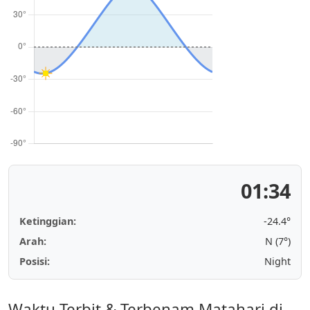
01:34
Ketinggian:
-24.4°
Arah:
N (7°)
Posisi:
Night
Waktu Terbit & Terbenam Matahari di