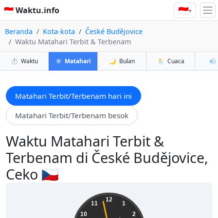
🇮🇩
🇮🇩 Waktu.info
▾
Beranda
Kota-kota
České Budějovice
Waktu Matahari Terbit & Terbenam
⏱️
Waktu
☀️
Matahari
🌙
Bulan
🌦️
Cuaca
💨
Matahari Terbit/Terbenam hari ini
Matahari Terbit/Terbenam besok
Waktu Matahari Terbit &
Terbenam di České Budějovice,
Ceko 🇨🇿
01:34:59
12
11
1
10
2