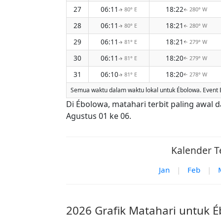
27
06:11
18:22
80° E
280° W
↑
↑
28
06:11
18:21
80° E
280° W
↑
↑
29
06:11
18:21
81° E
279° W
↑
↑
30
06:11
18:20
81° E
279° W
↑
↑
31
06:10
18:20
81° E
278° W
↑
↑
Semua waktu dalam waktu lokal untuk Ébolowa. Event 
Di Ébolowa, matahari terbit paling awal 
Agustus 01 ke 06.
Kalender T
Jan
|
Feb
|
2026 Grafik Matahari untuk 