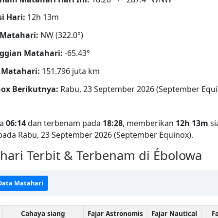
i Hari:
12h 13m
Matahari:
NW (322.0°)
ggian Matahari:
-65.43°
 Matahari:
151.796 juta km
ox Berikutnya:
Rabu, 23 September 2026 (September Equi
da
06:14
dan terbenam pada
18:28
, memberikan
12h 13m
si
 pada Rabu, 23 September 2026 (September Equinox).
ari Terbit & Terbenam di Ébolowa
 Data Matahari
Cahaya siang
Fajar Astronomis
Fajar Nautical
Fa