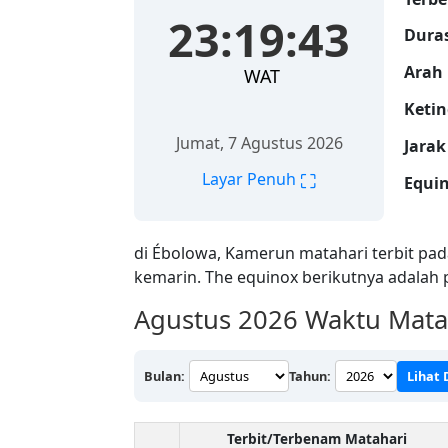
23:19:44
Duras
Arah 
WAT
Ketin
Jumat, 7 Agustus 2026
Jarak
⛶
Layar Penuh
Equin
di Ébolowa, Kamerun matahari terbit pa
kemarin. The equinox berikutnya adalah
Agustus 2026
Waktu Matah
Bulan:
Tahun:
Lihat
Terbit/Terbenam Matahari