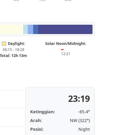
Daylight:
Solar Noon/Midnight:
06:15 - 18:28
━
12:21
Total: 12h 13m
23:19
Ketinggian:
-65.4°
Arah:
NW (322°)
Posisi:
Night