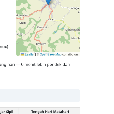
nox)
Leaflet
|
©
OpenStreetMap
contributors
ang hari — 0 menit lebih pendek dari
jar Sipil
Tengah Hari Matahari