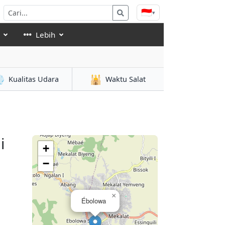
🇮🇩
▾
Lebih

🕌
Kualitas Udara
Waktu Salat
i
+
−
×
Ébolowa