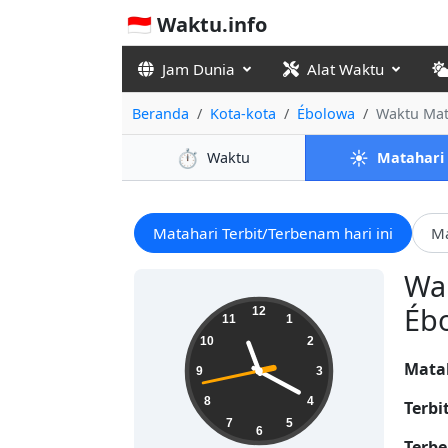
🇮🇩 Waktu.info
Jam Dunia
Alat Waktu
Beranda
Kota-kota
Ébolowa
Waktu Mat
⏱️
☀️
Waktu
Matahari
Matahari Terbit/Terbenam hari ini
Ma
Wak
23:19:44
Ébo
12
11
1
10
2
Mata
9
3
8
4
Terbi
7
5
6
Terbe