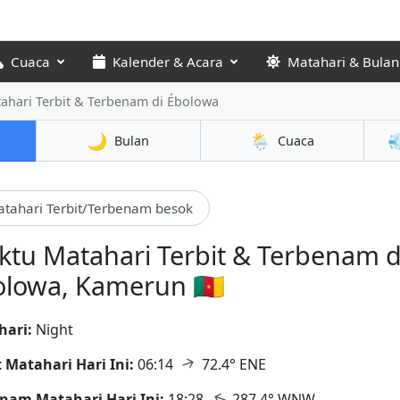
Cuaca
Kalender & Acara
Matahari & Bulan
ahari Terbit & Terbenam
di Ébolowa
🌙
🌦️

Bulan
Cuaca
tahari Terbit/Terbenam besok
tu Matahari Terbit & Terbenam d
lowa, Kamerun 🇨🇲
hari:
Night
↑
t Matahari Hari Ini:
06:14
72.4° ENE
↑
nam Matahari Hari Ini:
18:28
287.4° WNW