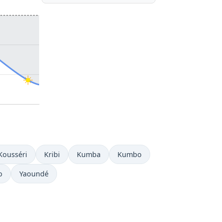
Kousséri
Kribi
Kumba
Kumbo
o
Yaoundé