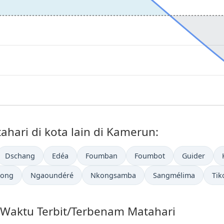
hari di kota lain di Kamerun:
Dschang
Edéa
Foumban
Foumbot
Guider
long
Ngaoundéré
Nkongsamba
Sangmélima
Tik
g Waktu Terbit/Terbenam Matahari