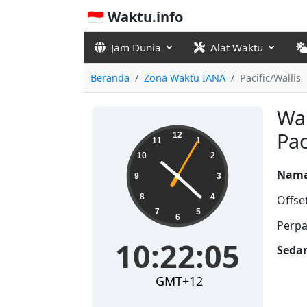
🇮🇩 Waktu.info
Jam Dunia
Alat Waktu
Beranda
Zona Waktu IANA
Pacific/Wallis
Wak
10:22:06
Pac
12
11
1
10
2
Nama
9
3
8
4
Offse
7
5
6
Perpa
10:22:06
Seda
GMT+12