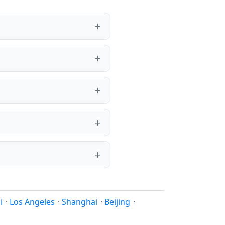
i
·
Los Angeles
·
Shanghai
·
Beijing
·