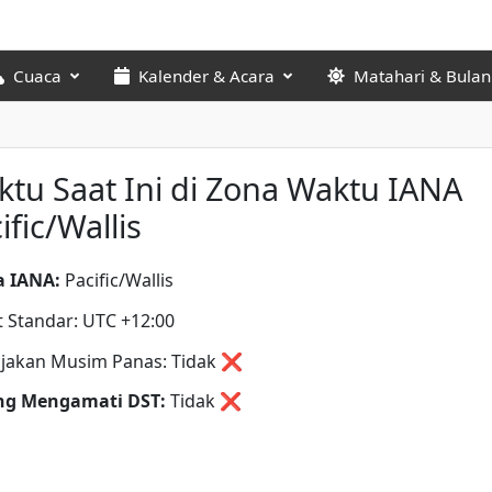
Cuaca
Kalender & Acara
Matahari & Bulan
tu Saat Ini di Zona Waktu IANA
ific/Wallis
 IANA:
Pacific/Wallis
t Standar: UTC +12:00
jakan Musim Panas: Tidak ❌
ng Mengamati DST:
Tidak
❌