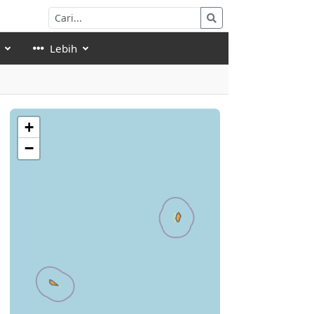
Lebih
+
−