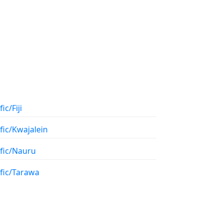
ic/Fiji
fic/Kwajalein
ific/Nauru
ific/Tarawa