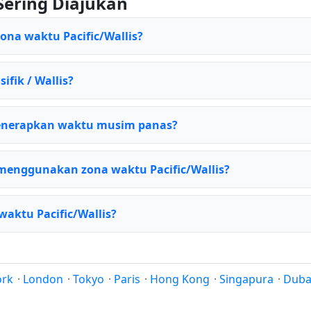
Sering Diajukan
ona waktu Pacific/Wallis?
ifik / Wallis?
menerapkan waktu musim panas?
menggunakan zona waktu Pacific/Wallis?
waktu Pacific/Wallis?
ork
·
London
·
Tokyo
·
Paris
·
Hong Kong
·
Singapura
·
Duba