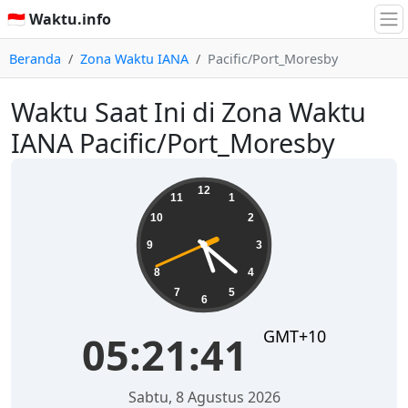
🇮🇩 Waktu.info
Beranda
Zona Waktu IANA
Pacific/Port_Moresby
Waktu Saat Ini di Zona Waktu
IANA Pacific/Port_Moresby
05:21:42
12
11
1
10
2
9
3
8
4
7
5
6
GMT+10
05:21:42
Sabtu, 8 Agustus 2026