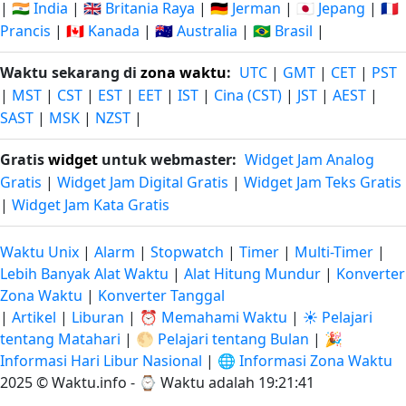
|
🇮🇳 India
|
🇬🇧 Britania Raya
|
🇩🇪 Jerman
|
🇯🇵 Jepang
|
🇫🇷
Prancis
|
🇨🇦 Kanada
|
🇦🇺 Australia
|
🇧🇷 Brasil
|
Waktu sekarang di
zona waktu
:
UTC
|
GMT
|
CET
|
PST
|
MST
|
CST
|
EST
|
EET
|
IST
|
Cina (CST)
|
JST
|
AEST
|
SAST
|
MSK
|
NZST
|
Gratis
widget
untuk webmaster:
Widget Jam Analog
Gratis
|
Widget Jam Digital Gratis
|
Widget Jam Teks Gratis
|
Widget Jam Kata Gratis
Waktu Unix
|
Alarm
|
Stopwatch
|
Timer
|
Multi-Timer
|
Lebih Banyak Alat Waktu
|
Alat Hitung Mundur
|
Konverter
Zona Waktu
|
Konverter Tanggal
|
Artikel
|
Liburan
|
⏰ Memahami Waktu
|
☀️ Pelajari
tentang Matahari
|
🌕 Pelajari tentang Bulan
|
🎉
Informasi Hari Libur Nasional
|
🌐 Informasi Zona Waktu
2025 © Waktu.info - ⌚
Waktu adalah 19:21:42