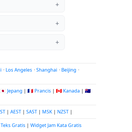
i
·
Los Angeles
·
Shanghai
·
Beijing
·
🇯🇵 Jepang
|
🇫🇷 Prancis
|
🇨🇦 Kanada
|
🇦🇺
JST
|
AEST
|
SAST
|
MSK
|
NZST
|
Teks Gratis
|
Widget Jam Kata Gratis