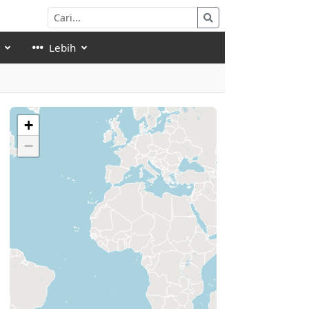
Lebih
+
−