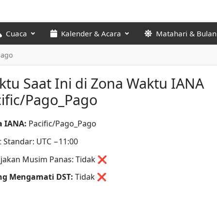
Cuaca
Kalender & Acara
Matahari & Bulan
Pago
tu Saat Ini di Zona Waktu IANA
ific/Pago_Pago
 IANA:
Pacific/Pago_Pago
t Standar: UTC −11:00
jakan Musim Panas: Tidak ❌
ng Mengamati DST:
Tidak
❌