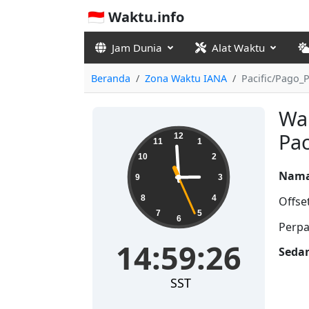
🇮🇩 Waktu.info
Jam Dunia
Alat Waktu
Beranda
Zona Waktu IANA
Pacific/Pago_
Wak
14:59:26
Pac
12
11
1
10
2
Nama
9
3
8
4
Offse
7
5
6
Perpa
14:59:26
Seda
SST