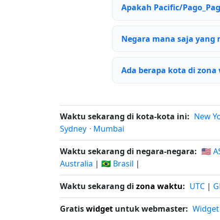
Apakah Pacific/Pago_P
Negara mana saja yang 
Ada berapa kota di zona
Waktu sekarang di kota-kota ini:
New Y
Sydney
·
Mumbai
Waktu sekarang di negara-negara:
🇺🇸 A
Australia
|
🇧🇷 Brasil
|
Waktu sekarang di
zona waktu
:
UTC
|
G
Gratis
widget
untuk webmaster:
Widget