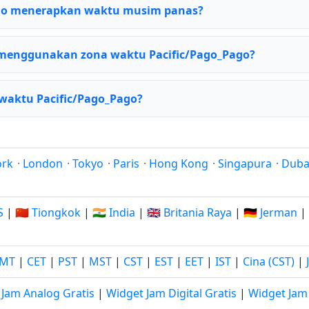
ago menerapkan waktu musim panas?
menggunakan zona waktu Pacific/Pago_Pago?
 waktu Pacific/Pago_Pago?
ork
·
London
·
Tokyo
·
Paris
·
Hong Kong
·
Singapura
·
Duba
S
|
🇨🇳 Tiongkok
|
🇮🇳 India
|
🇬🇧 Britania Raya
|
🇩🇪 Jerman
|
MT
|
CET
|
PST
|
MST
|
CST
|
EST
|
EET
|
IST
|
Cina (CST)
|
 Jam Analog Gratis
|
Widget Jam Digital Gratis
|
Widget Jam 