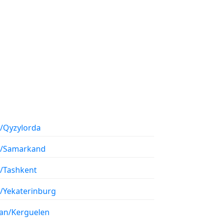
a/Qyzylorda
a/Samarkand
a/Tashkent
a/Yekaterinburg
ian/Kerguelen