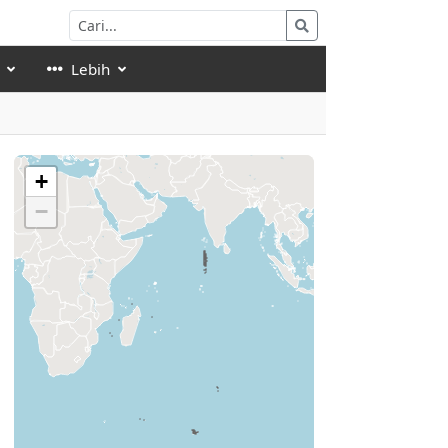
Lebih
+
−