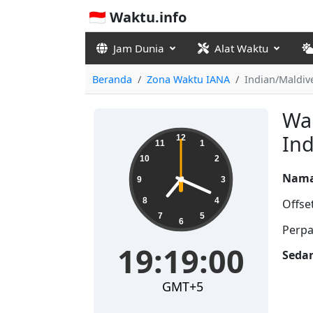
🇮🇩 Waktu.info
Jam Dunia
Alat Waktu
Beranda
Zona Waktu IANA
Indian/Maldiv
Wak
19:19:00
Ind
12
11
1
10
2
Nama
9
3
8
4
Offse
7
5
6
Perpa
19:19:00
Seda
GMT+5