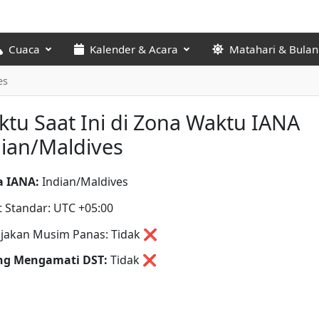
Cuaca
Kalender & Acara
Matahari & Bulan
es
tu Saat Ini di Zona Waktu IANA
ian/Maldives
 IANA:
Indian/Maldives
t Standar: UTC +05:00
jakan Musim Panas: Tidak ❌
ng Mengamati DST:
Tidak
❌