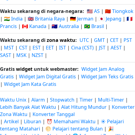
Waktu sekarang di negara-negara:
🇺🇸 AS
|
🇨🇳 Tiongkok
|
🇮🇳 India
|
🇬🇧 Britania Raya
|
🇩🇪 Jerman
|
🇯🇵 Jepang
|
🇫🇷
Prancis
|
🇨🇦 Kanada
|
🇦🇺 Australia
|
🇧🇷 Brasil
|
Waktu sekarang di
zona waktu
:
UTC
|
GMT
|
CET
|
PST
|
MST
|
CST
|
EST
|
EET
|
IST
|
Cina (CST)
|
JST
|
AEST
|
SAST
|
MSK
|
NZST
|
Gratis
widget
untuk webmaster:
Widget Jam Analog
Gratis
|
Widget Jam Digital Gratis
|
Widget Jam Teks Gratis
|
Widget Jam Kata Gratis
Waktu Unix
|
Alarm
|
Stopwatch
|
Timer
|
Multi-Timer
|
Lebih Banyak Alat Waktu
|
Alat Hitung Mundur
|
Konverter
Zona Waktu
|
Konverter Tanggal
|
Artikel
|
Liburan
|
⏰ Memahami Waktu
|
☀️ Pelajari
tentang Matahari
|
🌕 Pelajari tentang Bulan
|
🎉