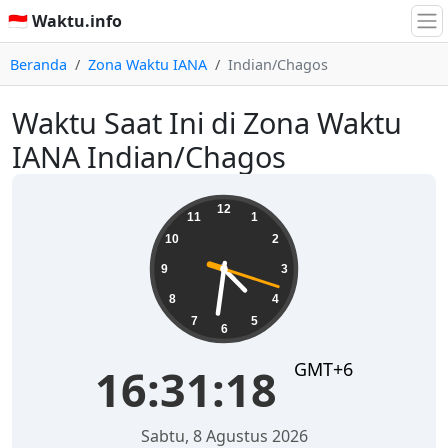
🇮🇩 Waktu.info
Beranda
Zona Waktu IANA
Indian/Chagos
Waktu Saat Ini di Zona Waktu
IANA Indian/Chagos
16:31:18
12
11
1
10
2
9
3
8
4
7
5
6
GMT+6
16:31:18
Sabtu, 8 Agustus 2026