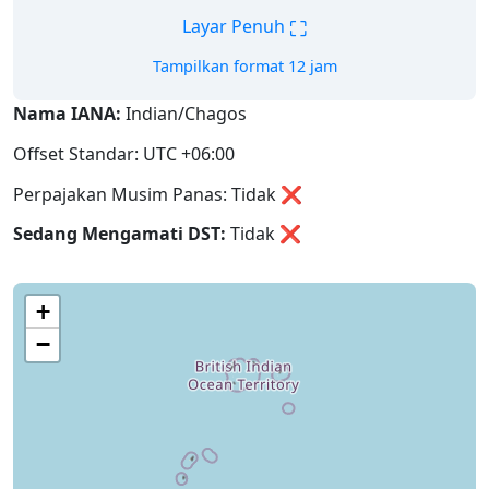
⛶
Layar Penuh
Tampilkan format 12 jam
Nama IANA:
Indian/Chagos
Offset Standar: UTC +06:00
Perpajakan Musim Panas: Tidak ❌
Sedang Mengamati DST:
Tidak
❌
+
−