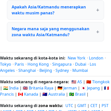
Apakah Asia/Katmandu menerapkan
waktu musim panas?
Negara mana saja yang menggunakan
zona waktu Asia/Katmandu?
Waktu sekarang di kota-kota ini:
New York
·
London
·
Tokyo
·
Paris
·
Hong Kong
·
Singapura
·
Dubai
·
Los
Angeles
·
Shanghai
·
Beijing
·
Sydney
·
Mumbai
Waktu sekarang di negara-negara:
🇺🇸 AS
|
🇨🇳 Tiongkok
|
🇮🇳 India
|
🇬🇧 Britania Raya
|
🇩🇪 Jerman
|
🇯🇵 Jepang
|
🇫🇷
Prancis
|
🇨🇦 Kanada
|
🇦🇺 Australia
|
🇧🇷 Brasil
|
Waktu sekarang di
zona waktu
:
UTC
|
GMT
|
CET
|
PST