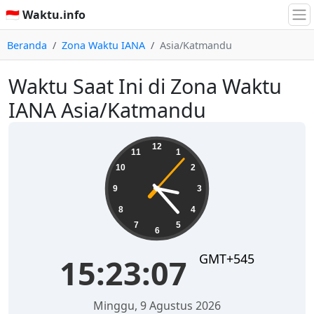
🇮🇩 Waktu.info
Beranda
Zona Waktu IANA
Asia/Katmandu
Waktu Saat Ini di Zona Waktu
IANA Asia/Katmandu
15:23:07
12
11
1
10
2
9
3
8
4
7
5
6
GMT+545
15:23:07
Minggu, 9 Agustus 2026