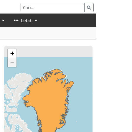
Lebih
+
−