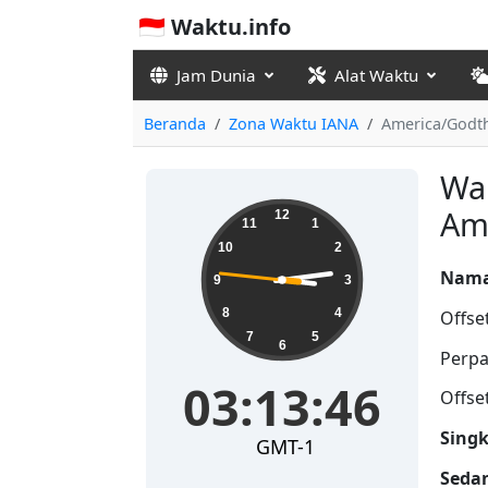
🇮🇩 Waktu.info
Jam Dunia
Alat Waktu
Beranda
Zona Waktu IANA
America/Godt
Wak
03:13:47
Am
12
11
1
10
2
Nama
9
3
8
4
Offse
7
5
6
Perpa
03:13:47
Offse
Singk
GMT-1
Seda