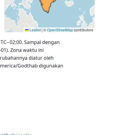
Leaflet
|
©
OpenStreetMap
contributors
 UTC−02:00. Sampai dengan
-01). Zona waktu ini
rubahannya diatur oleh
a America/Godthab digunakan