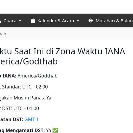
Cuaca
Kalender & Acara
Matahari & Bulan
hab
tu Saat Ini di Zona Waktu IANA
erica/Godthab
 IANA:
America/Godthab
t Standar: UTC −02:00
jakan Musim Panas: Ya
t DST: UTC −01:00
atan DST:
GMT-1
ng Mengamati DST:
Ya
✅