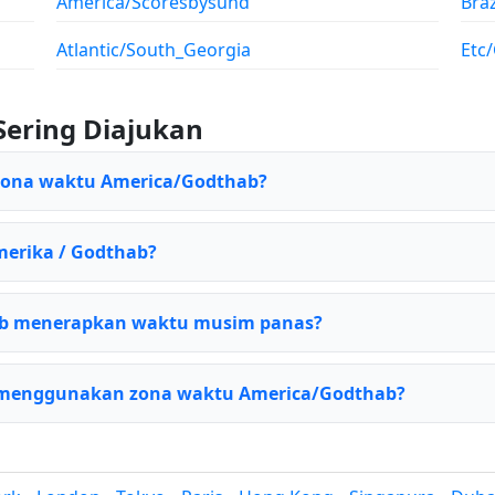
America/Scoresbysund
Bra
Atlantic/South_Georgia
Etc
Sering Diajukan
 zona waktu America/Godthab?
merika / Godthab?
b menerapkan waktu musim panas?
 menggunakan zona waktu America/Godthab?