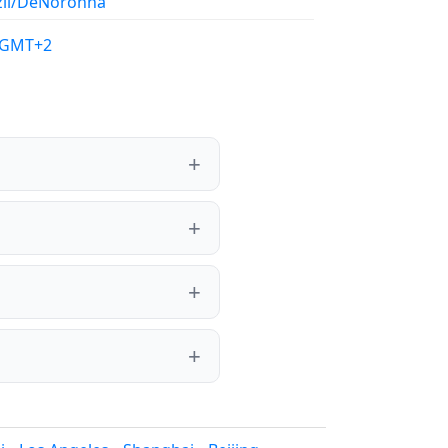
zil/DeNoronha
/GMT+2